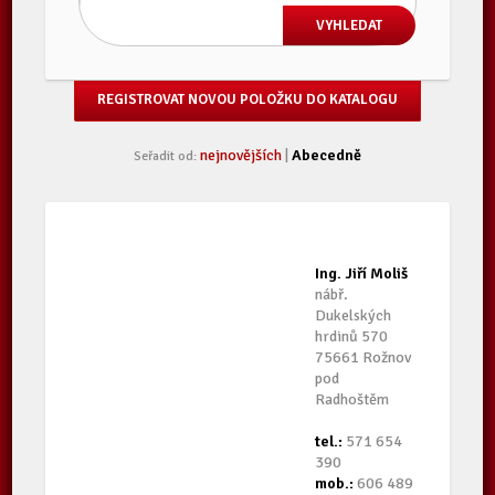
REGISTROVAT NOVOU POLOŽKU DO KATALOGU
nejnovějších
|
Abecedně
Seřadit od:
Ing. Jiří Moliš
nábř.
Dukelských
hrdinů 570
75661 Rožnov
pod
Radhoštěm
tel.:
571 654
390
mob.:
606 489