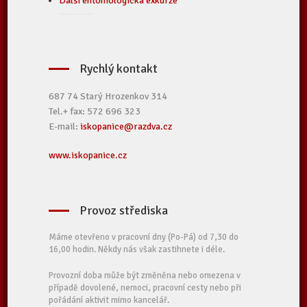
Další entomologická exkurze
Rychlý kontakt
687 74 Starý Hrozenkov 314
Tel.+ fax: 572 696 323
E-mail:
iskopanice@razdva.cz
www.iskopanice.cz
Provoz střediska
Máme otevřeno v pracovní dny (Po-Pá) od 7,30 do
16,00 hodin. Někdy nás však zastihnete i déle.
Provozní doba může být změněna nebo omezena v
případě dovolené, nemoci, pracovní cesty nebo při
pořádání aktivit mimo kancelář.