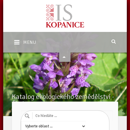
MENU
Katalog ekologického zemědělství -
Školy
Domů
/
Katalog subjektů
/
Školy
/
Subjekty