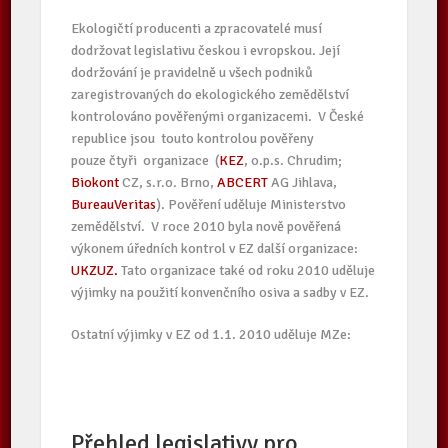
Ekologičtí producenti a zpracovatelé musí
dodržovat legislativu českou i evropskou. Její
dodržování je pravidelně u všech podniků
zaregistrovaných do ekologického zemědělství
kontrolováno pověřenými organizacemi. V České
republice jsou touto kontrolou pověřeny
pouze čtyři organizace (
KEZ
, o.p.s. Chrudim;
Biokont
CZ, s.r.o. Brno,
ABCERT
AG Jihlava,
BureauVeritas
). Pověření uděluje Ministerstvo
zemědělství. V roce 2010 byla nově pověřená
výkonem úředních kontrol v EZ další organizace:
UKZUZ.
Tato organizace také od roku 2010 uděluje
výjimky na použití konvenčního osiva a sadby v EZ.
Ostatní výjimky v EZ od 1.1. 2010 uděluje MZe:
Přehled legislativy pro