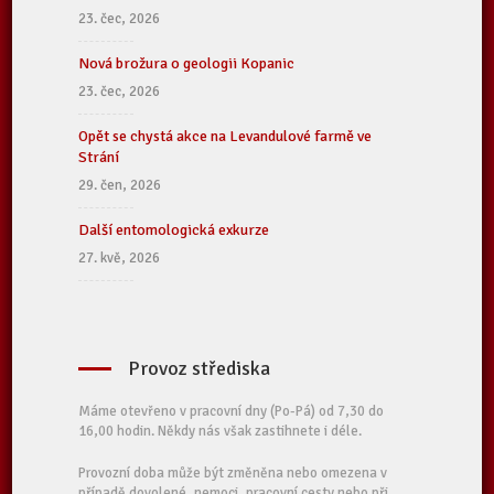
23. čec, 2026
Nová brožura o geologii Kopanic
23. čec, 2026
Opět se chystá akce na Levandulové farmě ve
Strání
29. čen, 2026
Další entomologická exkurze
27. kvě, 2026
Provoz střediska
Máme otevřeno v pracovní dny (Po-Pá) od 7,30 do
16,00 hodin. Někdy nás však zastihnete i déle.
Provozní doba může být změněna nebo omezena v
případě dovolené, nemoci, pracovní cesty nebo při