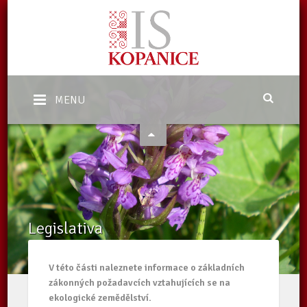
MENU
Legislativa
Domů
/
Ekologické zemědělství
/
Legislativa
V této části naleznete informace o základních
zákonných požadavcích vztahujících se na
ekologické zemědělství.