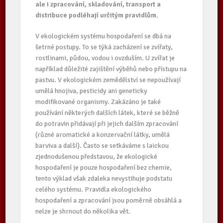
ale i zpracování, skladování, transport a
distribuce podléhají určitým pravidlům.
V ekologickém systému hospodaření se dbá na
šetrné postupy. To se týká zacházení se zvířaty,
rostlinami, půdou, vodou i ovzduším. U zvířat je
například důležité zajištění výběhů nebo přístupu na
pastvu. V ekologickém zemědělství se nepoužívají
umělá hnojiva, pesticidy ani geneticky
modifikované organismy. Zakázáno je také
používání některých dalších látek, které se běžně
do potravin přidávají při jejich dalším zpracování
(různé aromatické a konzervační látky, umělá
barviva a další). Často se setkáváme s laickou
zjednodušenou představou, že ekologické
hospodaření je pouze hospodaření bez chemie,
tento výklad však zdaleka nevystihuje podstatu
celého systému. Pravidla ekologického
hospodaření a zpracování jsou poměrně obsáhlá a
nelze je shrnout do několika vět.