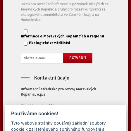
určen pro rozesílání informací a pozvánek týkajících se
Moravských Kopanic a druhý pro rozesílku týkající se
ekologického zemědělství ve Zlínském kraji a na
Hodonínsku.
Informace o Moravských Kopanicích a regionu
Ekologické zemědělství
Kontaktní údaje
Informační středisko pro rozvoj Moravských
Kopanic, o.p.s
Starý Hrozenkov 314
687 74 Starý Hrozenkov
Používáme cookies!
Tel.:
+420 572 696 323
Tyto webové stránky používají základní soubory
E-mail:
iskopanice@iskopanice.cz
cookie k zajištění svého správného fungování a