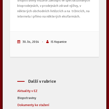
Biopotraviny můžete zakoupit ve specializovaných
bioprodejnách, v prodejnách zdravé výživy, v
některých obchodních řetězcích a na tržnicích, na
internetu i přímo na některých ekofarmách.
30. lis, 2014
·
IS Kopanice
Další v rubrice
Aktuality v EZ
Biopotraviny
Dokumenty ke stažení