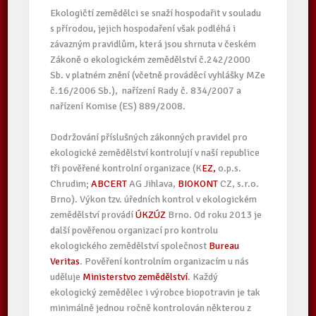
Ekologičtí zemědělci se snaží hospodařit v souladu
s přírodou, jejich hospodaření však podléhá i
závazným pravidlům, která jsou shrnuta v českém
Zákoně o ekologickém zemědělství č.242/2000
Sb. v platném znění (včetně prováděcí vyhlášky MZe
č.16/2006 Sb.), nařízení Rady č. 834/2007 a
nařízení Komise (ES) 889/2008.
Dodržování příslušných zákonných pravidel pro
ekologické zemědělství kontrolují v naší republice
tři pověřené kontrolní organizace (K
EZ,
o.p.s.
Chrudim;
ABCERT
AG Jihlava,
BIOKONT
CZ, s.r.o.
Brno). Výkon tzv. úředních kontrol v ekologickém
zemědělství provádí
ÚKZÚZ
Brno. Od roku 2013 je
další pověřenou organizací pro kontrolu
ekologického zemědělství společnost
Bureau
Veritas
. Pověření kontrolním organizacím u nás
uděluje
Ministerstvo zemědělství
. Každý
ekologický zemědělec i výrobce biopotravin je tak
minimálně jednou ročně kontrolován některou z