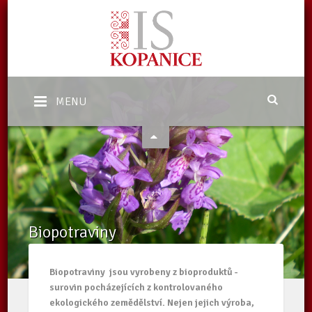
MENU
Biopotraviny
Domů
/
Ekologické zemědělství
/
Biopotraviny
Biopotraviny jsou vyrobeny z bioproduktů -
surovin pocházejících z kontrolovaného
ekologického zemědělství. Nejen jejich výroba,