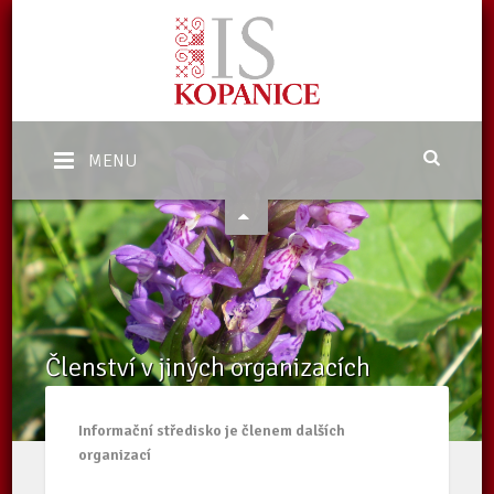
MENU
Členství v jiných organizacích
Domů
/
O nás
/
Členství v jiných organizacích
Informační středisko je členem dalších
organizací