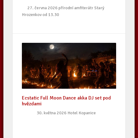
27. června 2026 přírodní amfiterátr Starý
Hrozenkov od 13.30
Ecstatic Full Moon Dance akka DJ set pod
hvězdami
30. května 2026 Hotel Kopanice