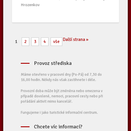
Hrozenkov
Další strana »
1
2
3
4
vše
Provoz střediska
Máme otevřeno v pracovní dny (Po-Pá) od 7,30 do
16,00 hodin. Někdy nás však zastihnete i déle.
Provozní doba může být změněna nebo omezena v
případě dovolené, nemoci, pracovní cesty nebo při
pořádání aktivit mimo kancelář.
Fungujeme i jako turistické informační centrum.
Chcete víc informací?