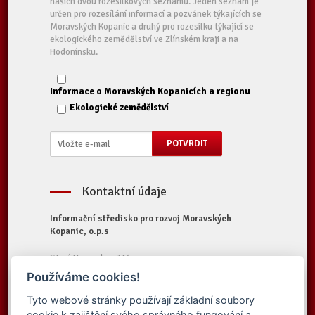
našich dvou rozesílkových seznamů. Jeden seznam je
určen pro rozesílání informací a pozvánek týkajících se
Moravských Kopanic a druhý pro rozesílku týkající se
ekologického zemědělství ve Zlínském kraji a na
Hodonínsku.
Informace o Moravských Kopanicích a regionu
Ekologické zemědělství
Kontaktní údaje
Informační středisko pro rozvoj Moravských
Kopanic, o.p.s
Starý Hrozenkov 314
687 74 Starý Hrozenkov
Používáme cookies!
Tel.:
+420 572 696 323
Tyto webové stránky používají základní soubory
E-mail:
iskopanice@iskopanice.cz
cookie k zajištění svého správného fungování a