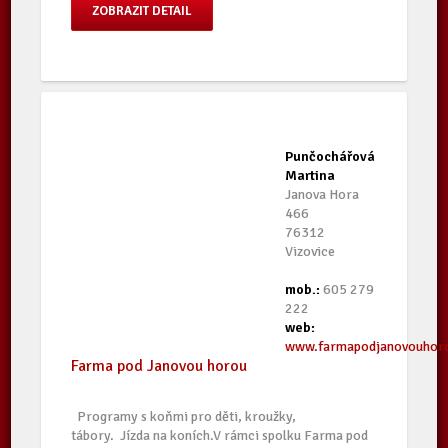
ZOBRAZIT DETAIL
Punčochářová
Martina
Janova Hora
466
76312
Vizovice
mob.:
605 279
222
web:
www.farmapodjanovouhoro
Farma pod Janovou horou
Programy s koňmi pro děti, kroužky,
tábory. Jízda na koních.V rámci spolku Farma pod