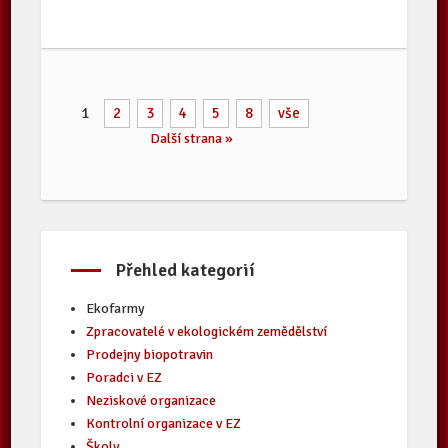
1
2
3
4
5
8
vše
Další strana »
Přehled kategorií
Ekofarmy
Zpracovatelé v ekologickém zemědělství
Prodejny biopotravin
Poradci v EZ
Neziskové organizace
Kontrolní organizace v EZ
Školy