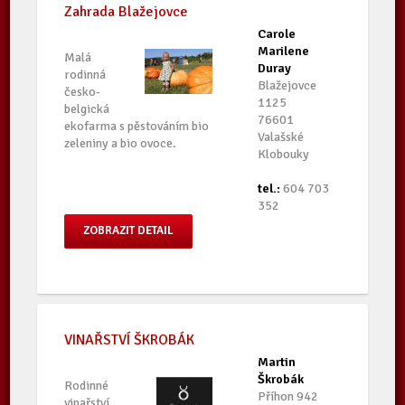
Zahrada Blažejovce
Carole
Marilene
Malá
Duray
rodinná
Blažejovce
česko-
1125
belgická
76601
ekofarma s pěstováním bio
Valašské
zeleniny a bio ovoce.
Klobouky
tel.:
604 703
352
ZOBRAZIT DETAIL
VINAŘSTVÍ ŠKROBÁK
Martin
Škrobák
Rodinné
Příhon 942
vinařství