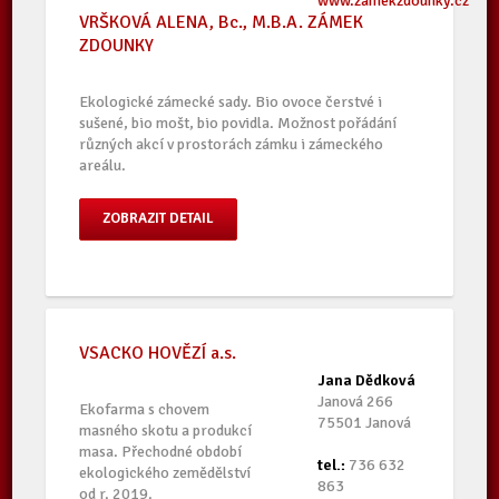
www.zamekzdounky.cz
VRŠKOVÁ ALENA, Bc., M.B.A. ZÁMEK
ZDOUNKY
Ekologické zámecké sady. Bio ovoce čerstvé i
sušené, bio mošt, bio povidla. Možnost pořádání
různých akcí v prostorách zámku i zámeckého
areálu.
ZOBRAZIT DETAIL
VSACKO HOVĚZÍ a.s.
Jana Dědková
Janová 266
Ekofarma s chovem
75501 Janová
masného skotu a produkcí
masa. Přechodné období
tel.:
736 632
ekologického zemědělství
863
od r. 2019.