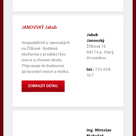
JANOVSKÝ Jakub
Jakub
Janovský
Hospodářství u Janovských
Žítková 76
na Žítkové. Rodinná
68774 p. Starý
ekofarma s produkcí bio
Hrozenkov
ovoce a chovem skotu.
Připravuje do budoucna
tel.:
731 019
zpracování ovoce a mléka.
327
ZOBRAZIT DETAIL
Ing. Miroslav
Blahušek,