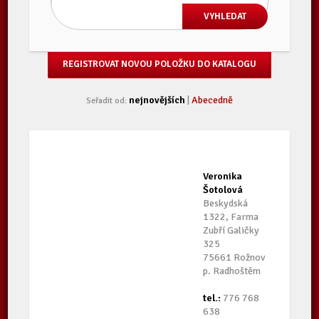
REGISTROVAT NOVOU POLOŽKU DO KATALOGU
nejnovějších
|
Abecedně
Seřadit od:
Veronika
Šotolová
Beskydská
1322, Farma
Zubří Galičky
325
75661 Rožnov
p. Radhoštěm
tel.:
776 768
638