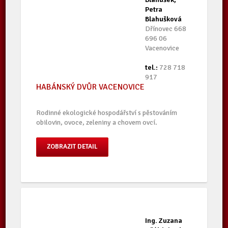
Petra
Blahušková
Dřínovec 668
696 06
Vacenovice
tel.:
728 718
917
HABÁNSKÝ DVŮR VACENOVICE
Rodinné ekologické hospodářství s pěstováním
obilovin, ovoce, zeleniny a chovem ovcí.
ZOBRAZIT DETAIL
Ing. Zuzana