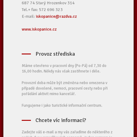
687 74 Starý Hrozenkov 314
Tel.+ fax: 572 696 323
E-mail:
iskopanice@razdva.cz
www.iskopanice.cz
Provoz střediska
Máme otevřeno v pracovní dny (Po-Pá) od 7,30 do
16,00 hodin. Někdy nás však zastihnete i déle.
Provozní doba může být změněna nebo omezena v
případě dovolené, nemoci, pracovní cesty nebo při
pořádání aktivit mimo kancelář.
Fungujeme i jako turistické informační centrum.
Chcete víc informací?
Zadejte váš e-mail a my vás zařadíme do některého z