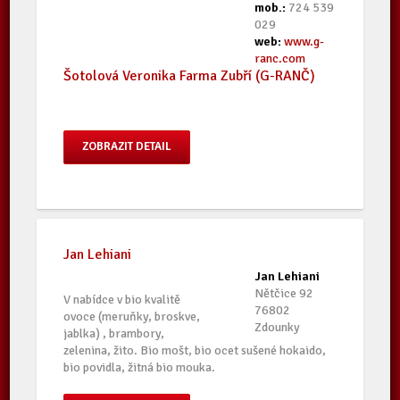
mob.:
724 539
029
web:
www.g-
ranc.com
Šotolová Veronika Farma Zubří (G-RANČ)
ZOBRAZIT DETAIL
Jan Lehiani
Jan Lehiani
Nětčice 92
V nabídce v bio kvalitě
76802
ovoce (meruňky, broskve,
Zdounky
jablka) , brambory,
zelenina, žito. Bio mošt, bio ocet sušené hokaido,
bio povidla, žitná bio mouka.