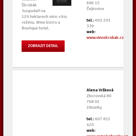
696 15
Škrobák
Čejkovice
hospodaří na
12ti hektarech vinic v bio
tel.:
601 201
režimu. Wine bistro a
339
Boutique hotel.
web:
www.vinoskrobak.cz
ZOBRAZIT DETAIL
Alena Vršková
Zborovská 80
768 02
Zdounky
tel.:
607 812
420
web: