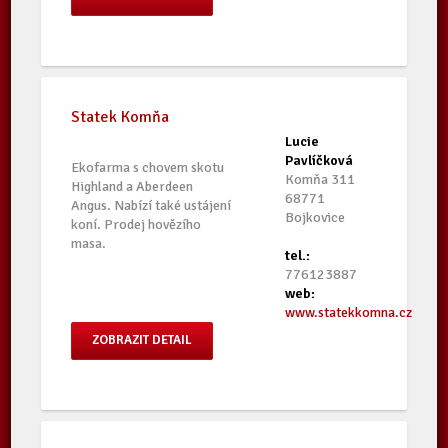
Statek Komňa
Lucie
Pavlíčková
Ekofarma s chovem skotu
Komňa 311
Highland a Aberdeen
68771
Angus. Nabízí také ustájení
Bojkovice
koní. Prodej hovězího
masa.
tel.:
776123887
web:
www.statekkomna.cz
ZOBRAZIT DETAIL