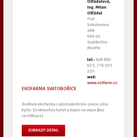
Ošťádalová,
Ing. Milan
Ošťádal
Pod
Sokolovnou
488
696 04
Svatibořce-
Mistřín
tel.:
608 882
623, 776 025
220
web:
www.ostfarm.cz
EKOFARMA SVATOBOŘICE
Rodinná ekofarma s pěstováním bio ovoce a bio
bylin. Drobnochov kuřat a slepic na vejce (bez
certifikace)
ZOBRAZIT DETAIL