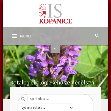
MENU
Katalog ekologického zemědělství -
Ekofarmy
Domů
/
Katalog subjektů
/
Ekofarmy
/
Subjekty