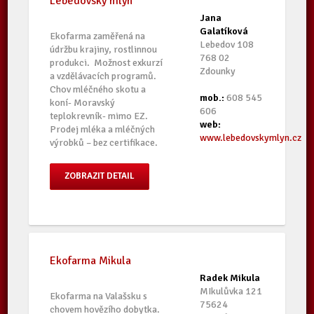
Lebedovský mlýn
Jana
Galatíková
Ekofarma zaměřená na
Lebedov 108
údržbu krajiny, rostlinnou
768 02
produkci. Možnost exkurzí
Zdounky
a vzdělávacích programů.
Chov mléčného skotu a
mob.:
608 545
koní- Moravský
606
teplokrevník- mimo EZ.
web:
Prodej mléka a mléčných
www.lebedovskymlyn.cz
výrobků – bez certifikace.
ZOBRAZIT DETAIL
Ekofarma Mikula
Radek Mikula
MIkulůvka 121
Ekofarma na Valašsku s
75624
chovem hovězího dobytka.