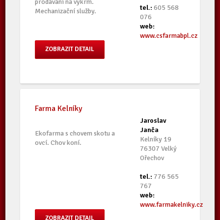
prodáváni na výkrm.
tel.:
605 568
Mechanizační služby.
076
web:
www.csfarmabpl.cz
ZOBRAZIT DETAIL
Farma Kelníky
Jaroslav
Janča
Ekofarma s chovem skotu a
Kelníky 19
ovcí. Chov koní.
76307 Velký
Ořechov
tel.:
776 565
767
web:
www.farmakelniky.cz
ZOBRAZIT DETAIL