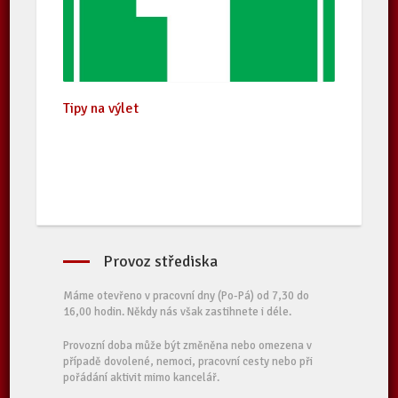
Tipy na výlet
Provoz střediska
Máme otevřeno v pracovní dny (Po-Pá) od 7,30 do
16,00 hodin. Někdy nás však zastihnete i déle.
Provozní doba může být změněna nebo omezena v
případě dovolené, nemoci, pracovní cesty nebo při
pořádání aktivit mimo kancelář.