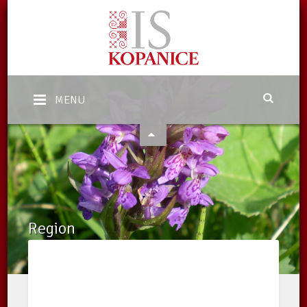
MENU
Region
Domů
/
Region