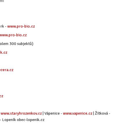
emi
rk -
www.pro-bio.cz
www.pro-bio.cz
kolem 300 subjektů)
k.cz
cera.cz
cz
-
www.staryhrozenkov.cz
| Vápenice -
www.vapenice.cz
| Žítková -
- Lopeník obec-lopenik.cz