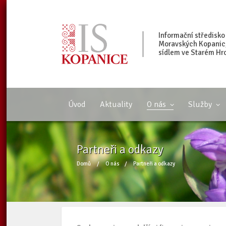
Informační středisko
Moravských Kopanic, 
sídlem ve Starém Hr
Úvod
Aktuality
O nás
Služby
Partneři a odkazy
Domů
/
O nás
/
Partneři a odkazy