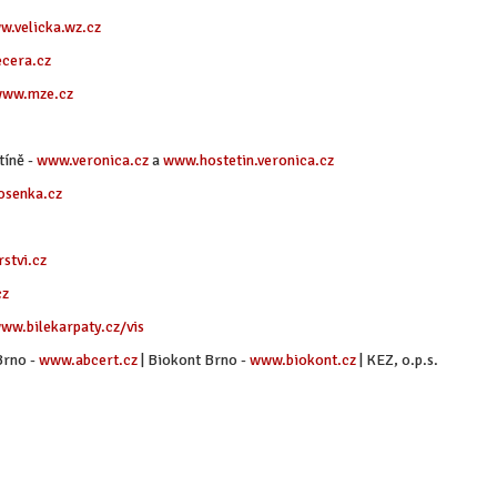
w.velicka.wz.cz
cera.cz
ww.mze.cz
tíně -
www.veronica.cz
a
www.hostetin.veronica.cz
senka.cz
stvi.cz
cz
ww.bilekarpaty.cz/vis
Brno -
www.abcert.cz
| Biokont Brno -
www.biokont.cz
| KEZ, o.p.s.