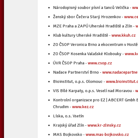
Národopisný soubor písní a tanců Velička -
ww
Ženský sbor Čečera Starý Hrozenkov -
www.ce
MZE Praha a ZAPÚ Uherské Hradiště a Zlín -
w
Klub kultury Uherské Hradiště -
www.kkuh.cz
ZO ČSOP Veronica Brno a ekocentrum v Hostě
ZO ČSOP Kosenka Valašské Klobouky -
www.ko
ÚVR ČSOP Praha -
www.csop.cz
Nadace Partnerství Brno -
www.nadacepartner
Bioinstitut, o.p.s. Olomouc -
www.bioinstitut.
VIS Bílé Karpaty, o.p.s. Veselí nad Moravou -
w
Kontrolní organizace pro EZ | ABCERT Gmbh 
Chrudim -
www.kez.cz
Líska, o.s. Vsetín
Krajský úřad Zlín -
www.kr-zlinsky.cz
MAS Bojkovsko -
www.mas-bojkovsko.cz