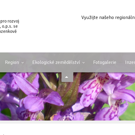
Využijte našeho regionáln
 pro rozvoj
o.p.s. se
ozenkově
Region
Ekologické zemědělství
Fotogalerie
Inze