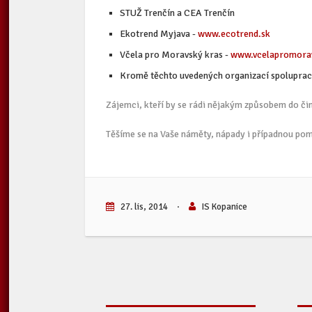
STUŽ Trenčín a CEA Trenčín
Ekotrend Myjava -
www.ecotrend.sk
Včela pro Moravský kras -
www.vcelapromorav
Kromě těchto uvedených organizací spolupracuj
Zájemci, kteří by se rádi nějakým způsobem do činno
Těšíme se na Vaše náměty, nápady i případnou po
27. lis, 2014
·
IS Kopanice