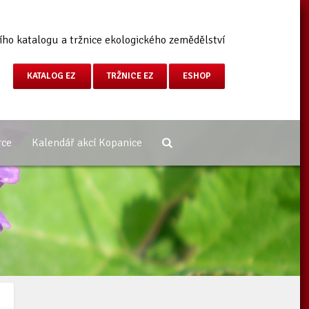
ího katalogu a tržnice ekologického zemědělství
KATALOG EZ
TRŽNICE EZ
ESHOP
rce
Kalendář akcí Kopanice