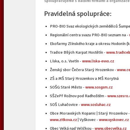
Spolupracujeme s dalšími firmami a organizac
Pravidelná spolupráce:
PRO-BIO Svaz ekologických zemědělců Šumpe
Regionální centra svazu PRO-BIO seznam na -
Ekofarmy Zlínského kraje a okresu Hodonín (
Tradice Bílých Karpat Hostětín -
www.tradiceb
Líska, o.s. Vsetín -
www.liska-evvo.cz
Ženský sbor Čečera Starý Hrozenkov -
www.ce
ZŠ a MŠ Starý Hrozenkov a MŠ Korytná
SOŠG Staré Město -
www.sosgsm.cz
SŠZePř Rožnov pod Radhoštěm -
www.szesro.
SOŠ Luhačovice -
www.sosluhac.cz
Obce Moravských Kopanic | Starý Hrozenkov 
www.zitkova.cz
| Vyškovec -
www.vyskovec.cz
Obec Velká nad Veličkou -
www.obecvelka.cz