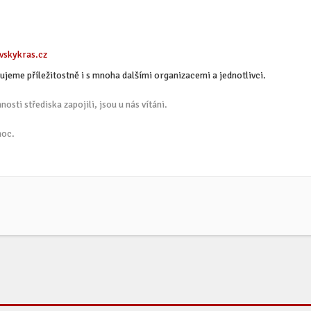
skykras.cz
eme příležitostně i s mnoha dalšími organizacemi a jednotlivci.
sti střediska zapojili, jsou u nás vítáni.
moc.