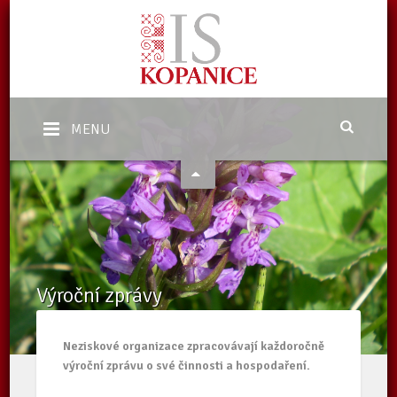
MENU
Výroční zprávy
Domů
/
O nás
/
Výroční zprávy
Neziskové organizace zpracovávají každoročně
výroční zprávu o své činnosti a hospodaření.