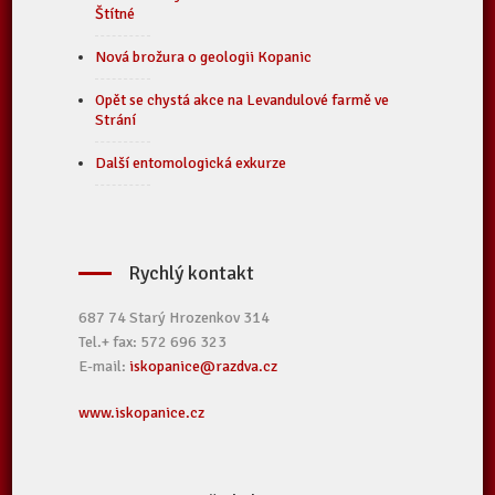
Štítné
Nová brožura o geologii Kopanic
Opět se chystá akce na Levandulové farmě ve
Strání
Další entomologická exkurze
Rychlý kontakt
687 74 Starý Hrozenkov 314
Tel.+ fax: 572 696 323
E-mail:
iskopanice@razdva.cz
www.iskopanice.cz