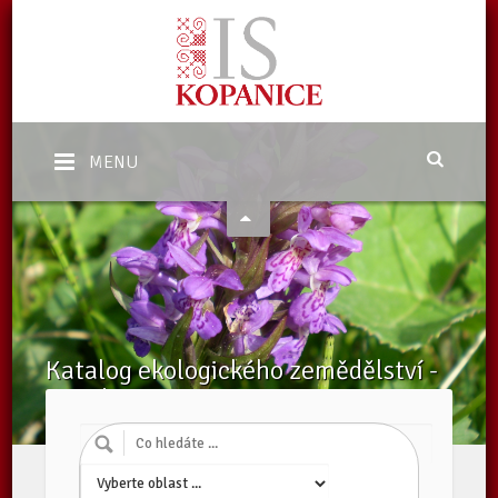
MENU
Katalog ekologického zemědělství -
Poradci v EZ
Domů
/
Katalog subjektů
/
Poradci v EZ
/
Subjekty