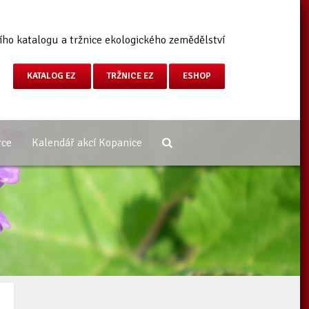
ího katalogu a tržnice ekologického zemědělství
KATALOG EZ
TRŽNICE EZ
ESHOP
rce
Kalendář akcí Kopanice