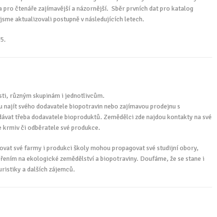
a pro čtenáře zajímavější a názornější. Sběr prvních dat pro katalog
jsme aktualizovali postupně v následujících letech.
5.
sti, různým skupinám i jednotlivcům.
u najít svého dodavatele biopotravin nebo zajímavou prodejnu s
ávat třeba dodavatele bioproduktů. Zemědělci zde najdou kontakty na své
e krmiv či odběratele své produkce.
ovat své farmy i produkci školy mohou propagovat své studijní obory,
řením na ekologické zemědělství a biopotraviny. Doufáme, že se stane i
ristiky a dalších zájemců.