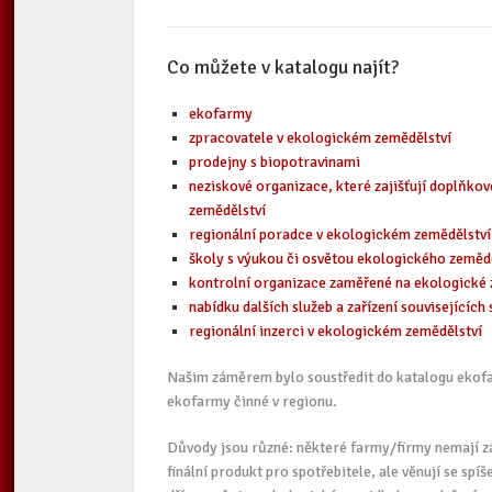
Co můžete v katalogu najít?
ekofarmy
zpracovatele v ekologickém zemědělství
prodejny s biopotravinami
neziskové organizace, které zajišťují doplňkov
zemědělství
regionální poradce v ekologickém zemědělství
školy s výukou či osvětou ekologického zeměd
kontrolní organizace zaměřené na ekologické 
nabídku dalších služeb a zařízení souvisejícíc
regionální inzerci v ekologickém zemědělství
Našim záměrem bylo soustředit do katalogu ekofar
ekofarmy činné v regionu.
Důvody jsou různé: některé farmy/firmy nemají zá
finální produkt pro spotřebitele, ale věnují se sp