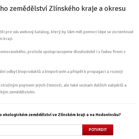
ého zemědělství Zlínského kraje a okresu
tili pro vás webový katalog, který by Vám měl pomoci lépe se zorientovat
m kraji.
Jihomoravského, protože spolupracujeme dlouhodobě i s řadou firem z
ní odbyt bioproduktů a biopotravin a přispět k propagaci a rozvoji
stručným popisem jejich činnosti, ale také seznam dalších subjektů a
ickým zemědělstvím.
o ekologickém zemědělství ve Zlínském kraji a na Hodonínsku?