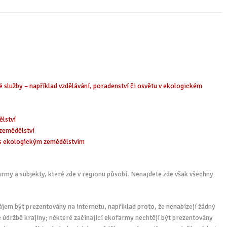
é služby – například vzdělávání, poradenství či osvětu v ekologickém
ělství
zemědělství
h s ekologickým zemědělstvím
my a subjekty, které zde v regionu působí. Nenajdete zde však všechny
jem být prezentovány na internetu, například proto, že nenabízejí žádný
íše údržbě krajiny; některé začínající ekofarmy nechtějí být prezentovány