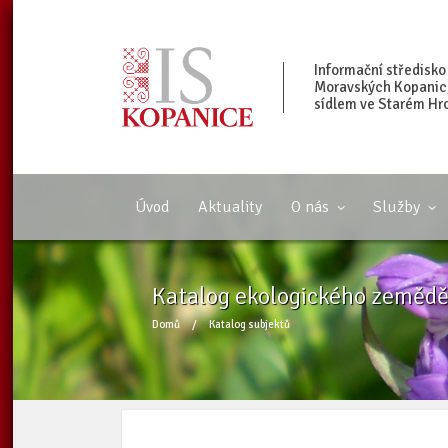
Informační středisko
Moravských Kopanic, 
sídlem ve Starém Hr
Úvod
Aktuality
O nás
Služby
Katalog ekologického zeměděl
Domů
/
Katalog subjektů