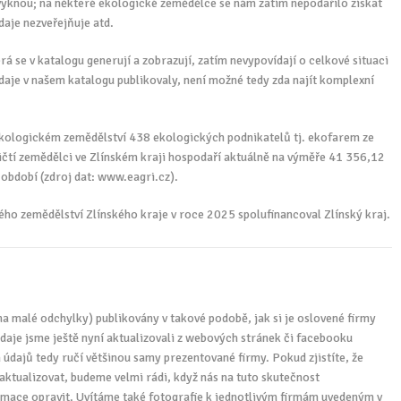
zvyknou; na některé ekologické zemědělce se nám zatím nepodařilo získat
daje nezveřejňuje atd.
terá se v katalogu generují a zobrazují, zatím nevypovídají o celkové situaci
údaje v našem katalogu publikovaly, není možné tedy zda najít komplexní
ekologickém zemědělství 438 ekologických podnikatelů tj. ekofarem ze
ičtí zemědělci ve Zlínském kraji hospodaří aktuálně na výměře 41 356,12
 období (zdroj dat: www.eagri.cz).
o zemědělství Zlínského kraje v roce 2025 spolufinancoval Zlínský kraj.
 na malé odchylky) publikovány v takové podobě, jak si je oslovené firmy
daje jsme ještě nyní aktualizovali z webových stránek či facebooku
údajů tedy ručí většinou samy prezentované firmy. Pokud zjistíte, že
j aktualizovat, budeme velmi rádi, když nás na tuto skutečnost
rmace opravit. Uvítáme také fotografie k jednotlivým firmám uvedeným v