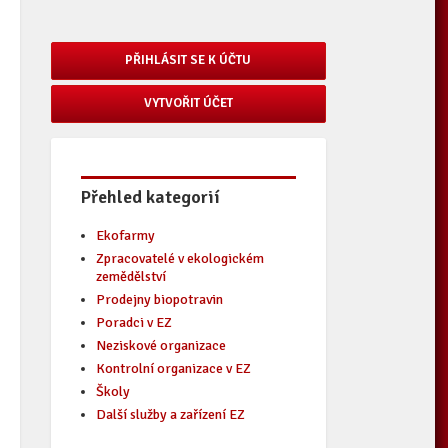
PŘIHLÁSIT SE K ÚČTU
VYTVOŘIT ÚČET
Přehled kategorií
Ekofarmy
Zpracovatelé v ekologickém
zemědělství
Prodejny biopotravin
Poradci v EZ
Neziskové organizace
Kontrolní organizace v EZ
Školy
Další služby a zařízení EZ