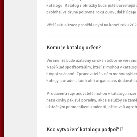
katalogu. Katalog s obrázky bude jistě barevnější 
probíhal ve druhé polovině roku 2009, další údaje 
Větší aktualizace proběhla nyní na konci roku 202
Komu je katalog určen?
Věříme, že bude užitečný široké i odborné veřejno
Například spotřebitelům, kteří si mohou v katalog
biopotravinami. Zpracovatelé v něm mohou vyhled
kolegy, poradce, kontrolní organizace, dodavatel
Producenti i zpracovatelé mohou v katalogu inzer
neziskovky pak své poradny, akce a služby se zamě
užitečným pomocníkem studentů, příznivců agrotu
Kdo vytvoření katalogu podpořil?