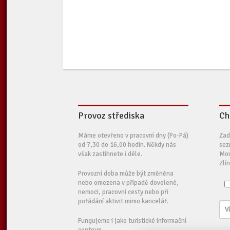
Provoz střediska
Ch
Máme otevřeno v pracovní dny (Po-Pá)
Zad
od 7,30 do 16,00 hodin. Někdy nás
sez
však zastihnete i déle.
Mor
Zlí
Provozní doba může být změněna
nebo omezena v případě dovolené,
nemoci, pracovní cesty nebo při
pořádání aktivit mimo kancelář.
Fungujeme i jako turistické informační