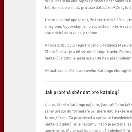
dříve, než si na ekologická pravidla hospodaření 
telefon nebo e-mail, protože databáze MZe tyto ú
Proto je nutné upozornit, že i statistická čísla, k
v regionu. Vypovídají jen o subjektech, které své 
statistická data za celý region.
V roce 2025 bylo registrováno v databázi MZe v 
Zlínského kraje a 66 výrobců biopotravin. Ekolog
hektarů, z toho je ještě asi 1489 ha v přechodném
Aktualizaci našeho webového Katalogu ekologickéh
Jak probíhá sběr dat pro katalog?
Údaje, které v katalogu najdete, jsou většinou (až
samy uvedly do formuláře při sběru dat. Některé ú
farem/firem. Za pravdivost a správnost uvedených 
některý z údajů již je neplatný, nebo je potřeba je
upozorníte. My se pak budeme snažit chybné info