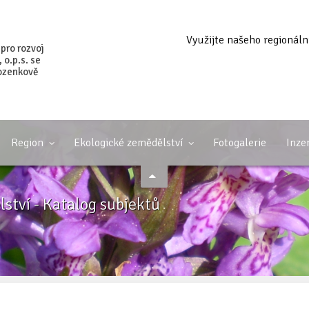
Využijte našeho regionáln
 pro rozvoj
o.p.s. se
ozenkově
Region
Ekologické zemědělství
Fotogalerie
Inze
ství - Katalog subjektů