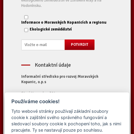
ekologického zemědělství ve Zlínském kraji a na
Hodonínsku.
Informace o Moravských Kopanicích a regionu
Ekologické zemědělství
Kontaktní údaje
Informační středisko pro rozvoj Moravských
Kopanic, o.p.s
Starý Hrozenkov 314
687 74 Starý Hrozenkov
Používáme cookies!
Tel.:
+420 572 696 323
Tyto webové stránky používají základní soubory
E-mail:
iskopanice@iskopanice.cz
cookie k zajištění svého správného fungování a
Web:
https://www.iskopanice.cz
sledovací soubory cookie k pochopení toho, jak s nimi
pracujete. Ty se nastavují pouze po souhlasu.