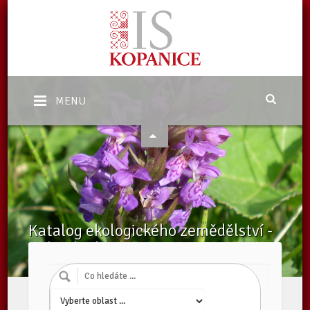
MENU
Katalog ekologického zemědělství -
Další služby a zařízení EZ
Domů
/
Katalog subjektů
/
Další služby a zařízení EZ
/
Subjekty