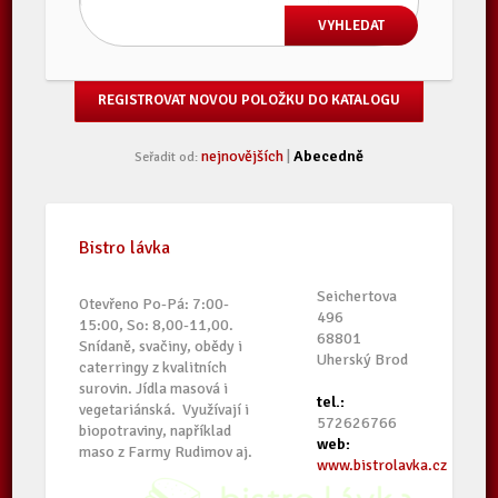
REGISTROVAT NOVOU POLOŽKU DO KATALOGU
nejnovějších
|
Abecedně
Seřadit od:
Bistro lávka
Seichertova
Otevřeno Po-Pá: 7:00-
496
15:00, So: 8,00-11,00.
68801
Snídaně, svačiny, obědy i
Uherský Brod
caterringy z kvalitních
surovin. Jídla masová i
tel.:
vegetariánská. Využívají i
572626766
biopotraviny, například
web:
maso z Farmy Rudimov aj.
www.bistrolavka.cz