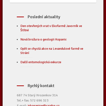
Poslední aktuality
Den otevřených vrat v Ekofarmě Javorník ve
Štítné
Nová brožura o geologii Kopanic
Opět se chystá akce na Levandulové farmě ve
Strání
Další entomologická exkurze
Rychlý kontakt
687 74 Starý Hrozenkov 314
Tel.+ fax: 572 696 323
E-mail:
iskopanice@razdva.cz