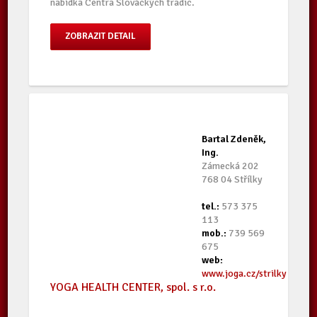
nabídka Centra Slováckých tradic.
ZOBRAZIT DETAIL
Bartal Zdeněk,
Ing.
Zámecká 202
768 04 Střílky
tel.:
573 375
113
mob.:
739 569
675
web:
www.joga.cz/strilky
YOGA HEALTH CENTER, spol. s r.o.