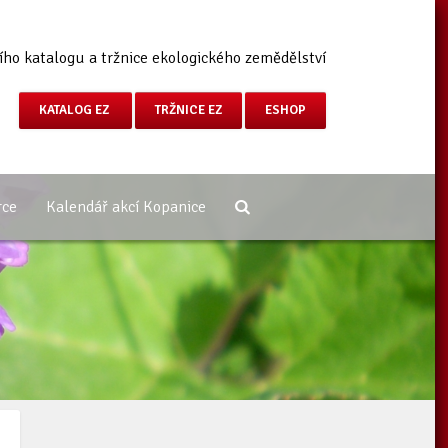
ího katalogu a tržnice ekologického zemědělství
KATALOG EZ
TRŽNICE EZ
ESHOP
rce
Kalendář akcí Kopanice