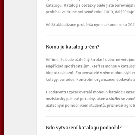
katalogu. Katalog s obrázky bude jistě barevnější 
probíhal ve druhé polovině roku 2009, další údaje 
Větší aktualizace proběhla nyní na konci roku 202
Komu je katalog určen?
Věříme, že bude užitečný široké i odborné veřejno
Například spotřebitelům, kteří si mohou v katalog
biopotravinami. Zpracovatelé v něm mohou vyhled
kolegy, poradce, kontrolní organizace, dodavatel
Producenti i zpracovatelé mohou v katalogu inzer
neziskovky pak své poradny, akce a služby se zamě
užitečným pomocníkem studentů, příznivců agrotu
Kdo vytvoření katalogu podpořil?