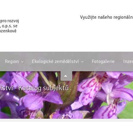
Využijte našeho regionáln
 pro rozvoj
o.p.s. se
ozenkově
Region
Ekologické zemědělství
Fotogalerie
Inze
ství - Katalog subjektů