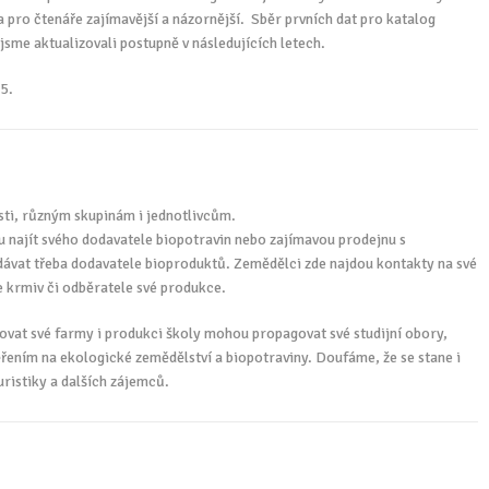
a pro čtenáře zajímavější a názornější. Sběr prvních dat pro katalog
jsme aktualizovali postupně v následujících letech.
5.
sti, různým skupinám i jednotlivcům.
u najít svého dodavatele biopotravin nebo zajímavou prodejnu s
ávat třeba dodavatele bioproduktů. Zemědělci zde najdou kontakty na své
e krmiv či odběratele své produkce.
ovat své farmy i produkci školy mohou propagovat své studijní obory,
řením na ekologické zemědělství a biopotraviny. Doufáme, že se stane i
ristiky a dalších zájemců.