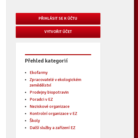
PŘIHLÁSIT SE K ÚČTU
VYTVOŘIT ÚČET
Přehled kategorií
Ekofarmy
Zpracovatelé v ekologickém
zemědělství
Prodejny biopotravin
Poradci v EZ
Neziskové organizace
Kontrolní organizace v EZ
Školy
Další služby a zařízení EZ