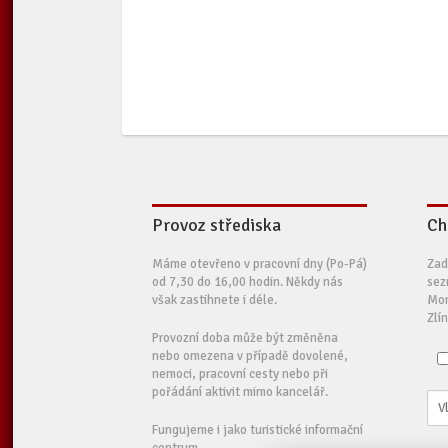
Provoz střediska
Ch
Máme otevřeno v pracovní dny (Po-Pá)
Zad
od 7,30 do 16,00 hodin. Někdy nás
sez
však zastihnete i déle.
Mor
Zlí
Provozní doba může být změněna
nebo omezena v případě dovolené,
nemoci, pracovní cesty nebo při
pořádání aktivit mimo kancelář.
Fungujeme i jako turistické informační