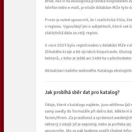
dříve, než si na ekologická pravidla hospodaření 
telefon nebo e-mail, protože databáze MZe tyto ú
Proto je nutné upozornit, že i statistická čísla, k
v regionu. Vypovídají jen o subjektech, které své 
statistická data za celý region.
V roce 2025 bylo registrováno v databázi MZe v 
Zlínského kraje a 66 výrobců biopotravin. Ekolog
hektarů, z toho je ještě asi 1489 ha v přechodném
Aktualizaci našeho webového Katalogu ekologickéh
Jak probíhá sběr dat pro katalog?
Údaje, které v katalogu najdete, jsou většinou (až
samy uvedly do formuláře při sběru dat. Některé ú
farem/firem. Za pravdivost a správnost uvedených 
některý z údajů již je neplatný, nebo je potřeba je
upozorníte. My se pak budeme snažit chybné info