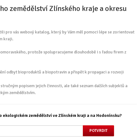
ého zemědělství Zlínského kraje a okresu
tili pro vás webový katalog, který by Vám měl pomoci lépe se zorientovat
m kraji.
Jihomoravského, protože spolupracujeme dlouhodobě i s řadou firem z
ní odbyt bioproduktů a biopotravin a přispět k propagaci a rozvoji
stručným popisem jejich činnosti, ale také seznam dalších subjektů a
ickým zemědělstvím.
o ekologickém zemědělství ve Zlínském kraji a na Hodonínsku?