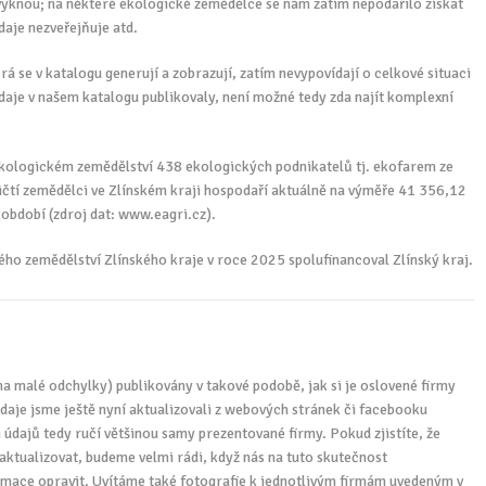
zvyknou; na některé ekologické zemědělce se nám zatím nepodařilo získat
daje nezveřejňuje atd.
terá se v katalogu generují a zobrazují, zatím nevypovídají o celkové situaci
údaje v našem katalogu publikovaly, není možné tedy zda najít komplexní
ekologickém zemědělství 438 ekologických podnikatelů tj. ekofarem ze
ičtí zemědělci ve Zlínském kraji hospodaří aktuálně na výměře 41 356,12
 období (zdroj dat: www.eagri.cz).
o zemědělství Zlínského kraje v roce 2025 spolufinancoval Zlínský kraj.
 na malé odchylky) publikovány v takové podobě, jak si je oslovené firmy
daje jsme ještě nyní aktualizovali z webových stránek či facebooku
údajů tedy ručí většinou samy prezentované firmy. Pokud zjistíte, že
j aktualizovat, budeme velmi rádi, když nás na tuto skutečnost
rmace opravit. Uvítáme také fotografie k jednotlivým firmám uvedeným v