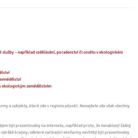
é služby – například vzdělávání, poradenství či osvětu v ekologickém
ělství
zemědělství
h s ekologickým zemědělstvím
my a subjekty, které zde v regionu působí. Nenajdete zde však všechny
jem být prezentovány na internetu, například proto, že nenabízejí žádný
íše údržbě krajiny; některé začínající ekofarmy nechtějí být prezentovány