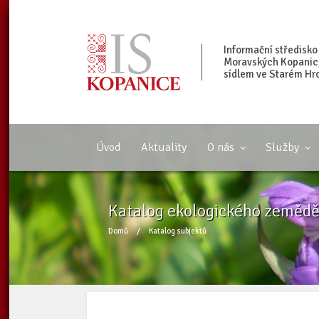
Informační středisko
Moravských Kopanic, 
sídlem ve Starém Hr
Úvod
Aktuality
O nás
Služby
Katalog ekologického zeměděl
Domů
/
Katalog subjektů