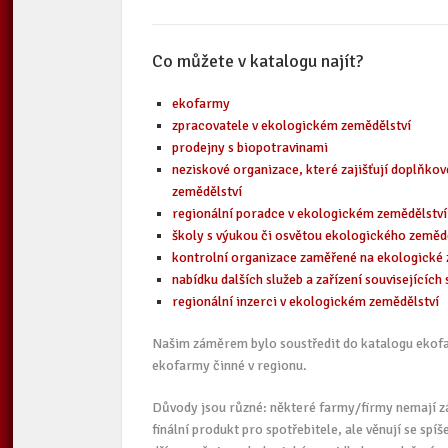
Co můžete v katalogu najít?
ekofarmy
zpracovatele v ekologickém zemědělství
prodejny s biopotravinami
neziskové organizace, které zajišťují doplňkov
zemědělství
regionální poradce v ekologickém zemědělství
školy s výukou či osvětou ekologického zeměd
kontrolní organizace zaměřené na ekologické 
nabídku dalších služeb a zařízení souvisejícíc
regionální inzerci v ekologickém zemědělství
Našim záměrem bylo soustředit do katalogu ekofar
ekofarmy činné v regionu.
Důvody jsou různé: některé farmy/firmy nemají zá
finální produkt pro spotřebitele, ale věnují se sp