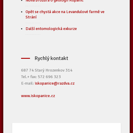
Nová brožura o geologii Kopanic
Opět se chystá akce na Levandulové farmě ve
Strání
Další entomologická exkurze
Rychlý kontakt
687 74 Starý Hrozenkov 314
Tel.+ fax: 572 696 323
E-mail:
iskopanice@razdva.cz
www.iskopanice.cz