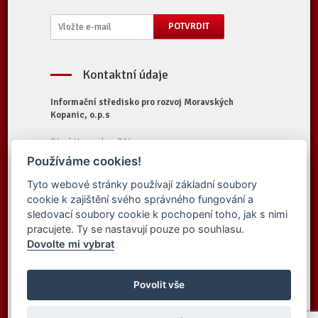
Kontaktní údaje
Informační středisko pro rozvoj Moravských
Kopanic, o.p.s
Starý Hrozenkov 314
687 74 Starý Hrozenkov
Používáme cookies!
Tel.:
+420 572 696 323
Tyto webové stránky používají základní soubory
E-mail:
iskopanice@iskopanice.cz
cookie k zajištění svého správného fungování a
Web:
https://www.iskopanice.cz
sledovací soubory cookie k pochopení toho, jak s nimi
pracujete. Ty se nastavují pouze po souhlasu.
Dovolte mi vybrat
© 2016 Informační středisko pro rozvoj
Vytvořilo studio
Moravských Kopanic, o.p.s. - Všechna práva
Povolit vše
Simpless
vyhrazena