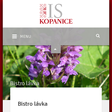
MENU
Bistro lávka
Domů
/
Katalog subjektů
/
Další služby a zařízení EZ
/
Subjekty
/
Bistro lávka
Bistro lávka