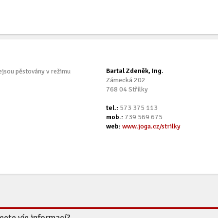
Bartal Zdeněk, Ing.
nejsou pěstovány v režimu
Zámecká 202
768 04 Střílky
tel.:
573 375 113
mob.:
739 569 675
web:
www.joga.cz/strilky
cete víc informací?