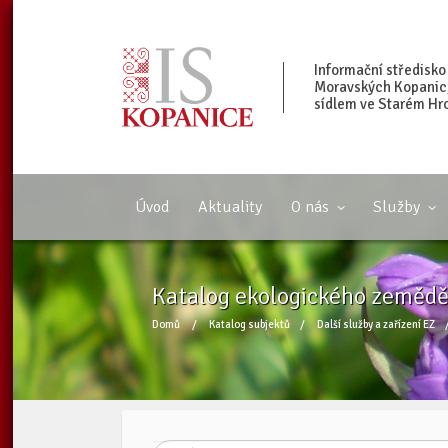
Informační středisko
Moravských Kopanic, 
sídlem ve Starém Hr
Úvod
Aktuality
O nás
Služby
Katalog ekologického zeměděls
Domů
/
Katalog subjektů
/
Další služby a zařízení EZ