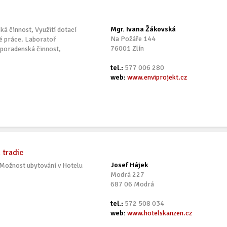
Mgr. Ivana Žákovská
á činnost, Využití dotací
Na Požáře 144
é práce. Laboratoř
76001 Zlín
 poradenská činnost,
tel.:
577 006 280
web:
www.enviprojekt.cz
 tradic
Josef Hájek
 Možnost ubytování v Hotelu
Modrá 227
.
687 06 Modrá
tel.:
572 508 034
web:
www.hotelskanzen.cz