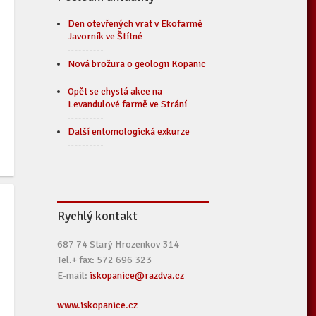
Den otevřených vrat v Ekofarmě
Javorník ve Štítné
Nová brožura o geologii Kopanic
Opět se chystá akce na
Levandulové farmě ve Strání
Další entomologická exkurze
Rychlý kontakt
687 74 Starý Hrozenkov 314
Tel.+ fax: 572 696 323
E-mail:
iskopanice@razdva.cz
www.iskopanice.cz