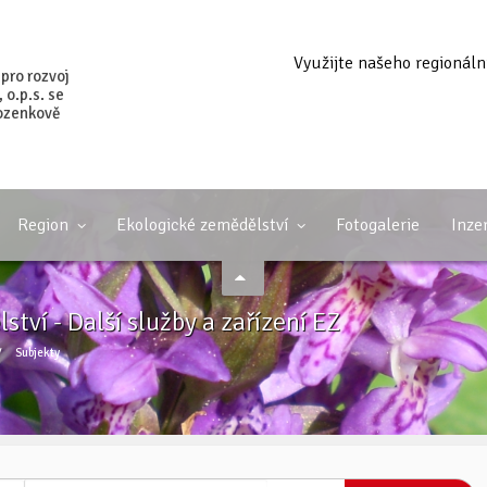
Využijte našeho regionáln
 pro rozvoj
o.p.s. se
ozenkově
Region
Ekologické zemědělství
Fotogalerie
Inze
tví - Další služby a zařízení EZ
/
Subjekty