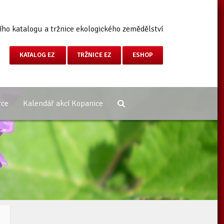
ího katalogu a tržnice ekologického zemědělství
KATALOG EZ
TRŽNICE EZ
ESHOP
rce
Kalendář akcí Kopanice