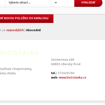
VAT NOVOU POLOŽKU DO KATALOGU
nejnovějších
|
Abecedně
t od:
Seichertova 496
68801 Uherský Brod
yužívají i biopotraviny,
tel.:
572626766
ácký chleba.
web:
www.bistrolavka.cz