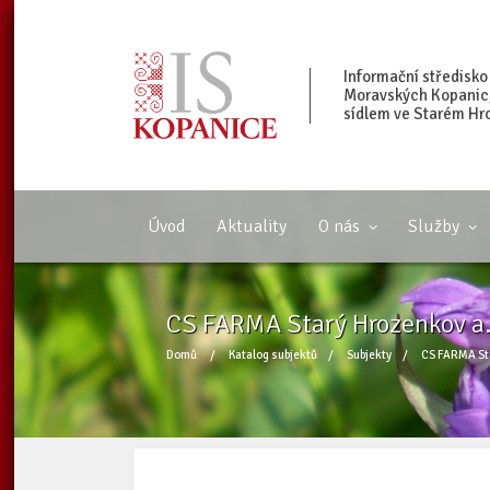
Informační středisko
Moravských Kopanic, 
sídlem ve Starém Hr
Úvod
Aktuality
O nás
Služby
CS FARMA Starý Hrozenkov a.
Domů
/
Katalog subjektů
/
Subjekty
/
CS FARMA Sta