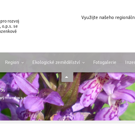
Využijte našeho regionáln
 pro rozvoj
o.p.s. se
ozenkově
Region
Ekologické zemědělství
Fotogalerie
Inze
s.
rý Hrozenkov a.s.