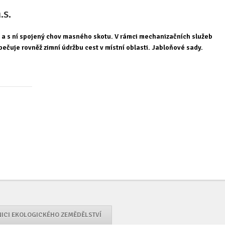
.s.
 a s ní spojený chov masného skotu. V rámci mechanizačních služeb
čuje rovněž zimní údržbu cest v místní oblasti. Jabloňové sady.
NICI EKOLOGICKÉHO ZEMĚDĚLSTVÍ