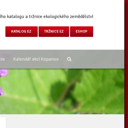
ího katalogu a tržnice ekologického zemědělství
KATALOG EZ
TRŽNICE EZ
ESHOP
rce
Kalendář akcí Kopanice