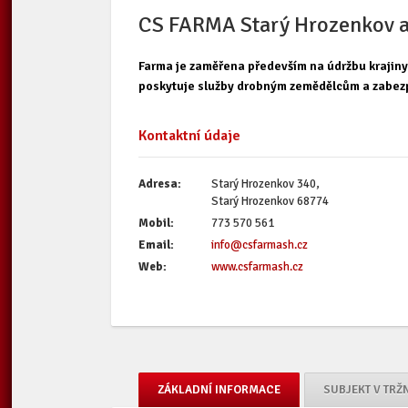
CS FARMA Starý Hrozenkov a
Farma je zaměřena především na údržbu krajiny
poskytuje služby drobným zemědělcům a zabezpe
Kontaktní údaje
Adresa:
Starý Hrozenkov 340,
Starý Hrozenkov 68774
Mobil:
773 570 561
Email:
info@csfarmash.cz
Web:
www.csfarmash.cz
ZÁKLADNÍ INFORMACE
SUBJEKT V TRŽ