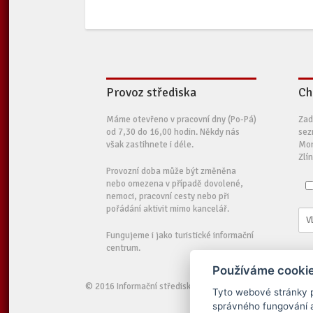
Provoz střediska
Ch
Máme otevřeno v pracovní dny (Po-Pá)
Zad
od 7,30 do 16,00 hodin. Někdy nás
sez
však zastihnete i déle.
Mor
Zlí
Provozní doba může být změněna
nebo omezena v případě dovolené,
nemoci, pracovní cesty nebo při
pořádání aktivit mimo kancelář.
Fungujeme i jako turistické informační
centrum.
Používáme cookie
© 2016 Informační středisko pro rozvoj Moravských Kopanic
Tyto webové stránky po
správného fungování a