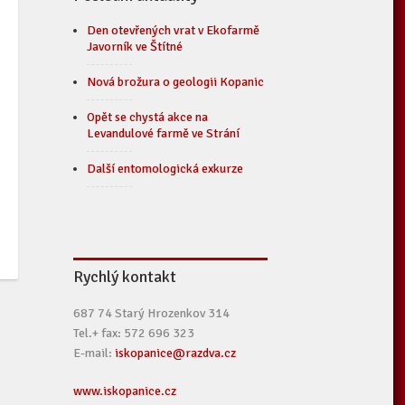
Den otevřených vrat v Ekofarmě
Javorník ve Štítné
Nová brožura o geologii Kopanic
Opět se chystá akce na
Levandulové farmě ve Strání
Další entomologická exkurze
Rychlý kontakt
687 74 Starý Hrozenkov 314
Tel.+ fax: 572 696 323
E-mail:
iskopanice@razdva.cz
www.iskopanice.cz