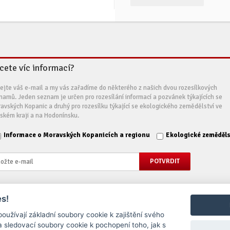
cete víc informací?
ejte váš e-mail a my vás zařadíme do některého z našich dvou rozesílkových
namů. Jeden seznam je určen pro rozesílání informací a pozvánek týkajících se
avských Kopanic a druhý pro rozesílku týkající se ekologického zemědělství ve
nském kraji a na Hodonínsku.
Informace o Moravských Kopanicích a regionu
Ekologické zeměděls
s!
, o.p.s. - Všechna práva vyhrazena
užívají základní soubory cookie k zajištění svého
 sledovací soubory cookie k pochopení toho, jak s