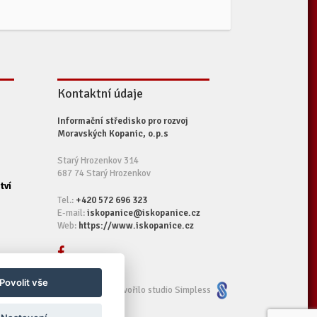
Kontaktní údaje
Informační středisko pro rozvoj
Moravských Kopanic, o.p.s
Starý Hrozenkov 314
687 74 Starý Hrozenkov
tví
Tel.:
+420 572 696 323
E-mail:
iskopanice@iskopanice.cz
Web:
https://www.iskopanice.cz
Povolit vše
Vytvořilo studio Simpless