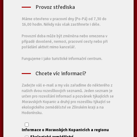
Provoz střediska
Máme otevřeno v pracovní dny (Po-Pá) od 7,30 do
16,00 hodin. Někdy nás však zastihnete i déle.
Provozní doba může být změněna nebo omezena v
případě dovolené, nemoci, pracovní cesty nebo při
pořádání aktivit mimo kancelář.
Fungujeme i jako turistické informační centrum.
Chcete víc informací?
Zadejte váš e-mail a my vás zařadíme do některého z
našich dvou rozesílkových seznamů. Jeden seznam je
určen pro rozesílání informací a pozvánek týkajících se
Moravských Kopanic a druhý pro rozesílku týkající se
ekologického zemědělství ve Zlínském kraji a na
Hodonínsku.
Informace o Moravských Kopanicích a regionu