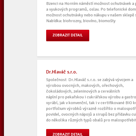
Bzenci na Horním náměstí možnost ochutnávek a p
a vyukových programů, oslav. Po telefonické dom
možnost ochutnávky nebo nákupu v našem sklepě 
Nabídka: biohrozny, biovíno, biomošty
ZOBRAZIT DETAIL
Dr.Hlaváč s.r.o.
Společnost Dr.Hlaváč s.r.o. se zabývá vývojem a
výrobou ovocných, makových, ořechových,
čokoládových, zeleninových a cereálních
náplní pro pekařskou i cukrářskou výrobu a gast
vyrábí, jak v konvenční, tak i v certifikované BIO 
portfolium výrobků výrazně rozšířilo o malospotř
povidel, ovocných nápojů a sirupů bez přídavku cu
do několika různých typů obalů pro malospotřebit
ZOBRAZIT DETAIL