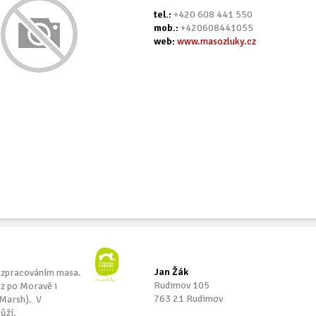
tel.:
+420 608 441 550
mob.:
+420608441055
web:
www.masozluky.cz
Jan Žák
, zpracováním masa.
Rudimov 105
oz po Moravě i
763 21 Rudimov
 Marsh). V
ůží.