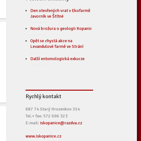
Den otevřených vrat v Ekofarmě
Javorník ve Štítné
Nová brožura o geologii Kopanic
Opět se chystá akce na
Levandulové farmě ve Strání
Další entomologická exkurze
Rychlý kontakt
687 74 Starý Hrozenkov 314
Tel.+ fax: 572 696 323
E-mail:
iskopanice@razdva.cz
www.iskopanice.cz