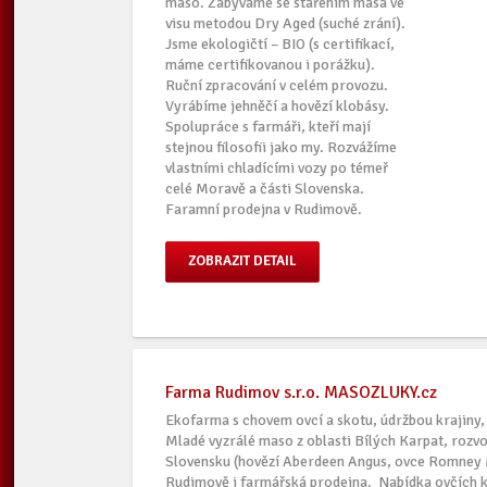
maso. Zabýváme se stařením masa ve
visu metodou Dry Aged (suché zrání).
Jsme ekologičtí – BIO (s certifikací,
máme certifikovanou i porážku).
Ruční zpracování v celém provozu.
Vyrábíme jehněčí a hovězí klobásy.
Spolupráce s farmáři, kteří mají
stejnou filosofii jako my. Rozvážíme
vlastními chladícími vozy po témeř
celé Moravě a části Slovenska.
Faramní prodejna v Rudimově.
ZOBRAZIT DETAIL
Farma Rudimov s.r.o. MASOZLUKY.cz
Ekofarma s chovem ovcí a skotu, údržbou krajiny
Mladé vyzrálé maso z oblasti Bílých Karpat, rozv
Slovensku (hovězí Aberdeen Angus, ovce Romney
Rudimově i farmářská prodejna. Nabídka ovčích k