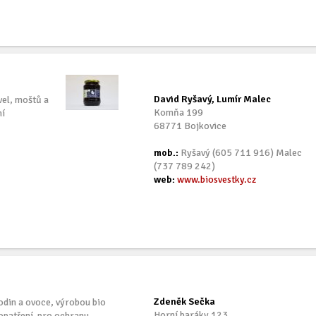
David Ryšavý, Lumír Malec
vel, moštů a
Komňa 199
ní
68771 Bojkovice
mob.:
Ryšavý (605 711 916) Malec
(737 789 242)
web:
www.biosvestky.cz
Zdeněk Sečka
din a ovoce, výrobou bio
Horní baráky 123
 opatření pro ochranu