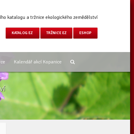
ího katalogu a tržnice ekologického zemědělství
KATALOG EZ
TRŽNICE EZ
ESHOP
rce
Kalendář akcí Kopanice
ví