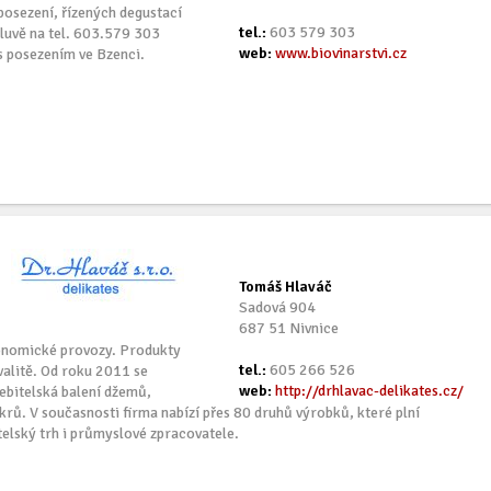
osezení, řízených degustací
tel.:
603 579 303
luvě na tel. 603.579 303
web:
www.biovinarstvi.cz
s posezením ve Bzenci.
Tomáš Hlaváč
Sadová 904
687 51 Nivnice
ronomické provozy. Produkty
tel.:
605 266 526
kvalitě. Od roku 2011 se
web:
http://drhlavac-delikates.cz/
ebitelská balení džemů,
krů. V současnosti firma nabízí přes 80 druhů výrobků, které plní
elský trh i průmyslové zpracovatele.