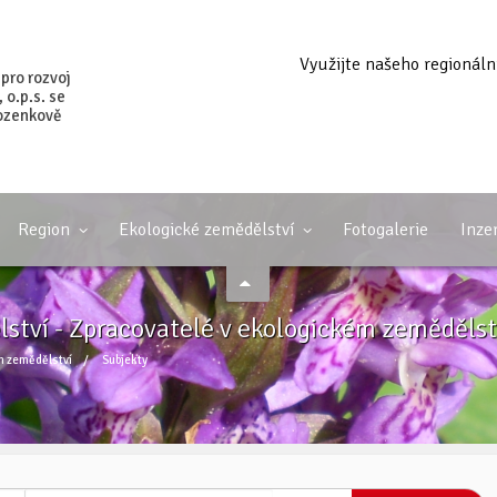
Využijte našeho regionáln
 pro rozvoj
o.p.s. se
ozenkově
Region
Ekologické zemědělství
Fotogalerie
Inze
ství - Zpracovatelé v ekologickém zemědělst
m zemědělství
/
Subjekty