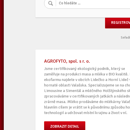
REGISTRO
Seřadi
AGROFYTO, spol. s r. o.
Jsme certifikovaný ekologický podnik, který se
zaměřuje na produkci masa a mléka v BIO kvalitě.
ekofarmu najdete v obcích Lidečko a Horní Lideč 
hornaté oblasti Valašska. Specializujeme se na 
Limousine a Simentál a mléčného Holštýnského s
zpracováváme v certifikovaných jatkách a následně
zrárně masa. Mléko prodáváme do mlékárny Valaš
hlavním cílem je vrátit se k původnímu způsobu ho
technologií a udržovat místní krajinu a život v ní.
ZOBRAZIT DETAIL