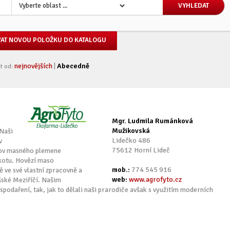
VAT NOVOU POLOŽKU DO KATALOGU
nejnovějších
|
Abecedně
t od:
Mgr. Ludmila Rumánková
Mužikovská
 Naši
Lidečko 486
v
75612 Horní Lideč
chov masného plemene
kotu. Hovězí maso
mob.:
774 545 916
 ve své vlastní zpracovně a
web:
www.agrofyto.cz
ské Meziříčí. Našim
spodaření, tak, jak to dělali naši prarodiče avšak s využitím moderních