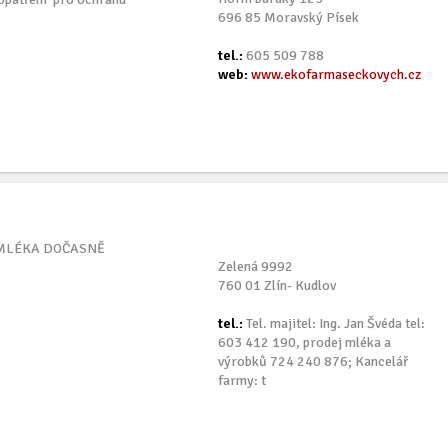
696 85 Moravský Písek
tel.:
605 509 788
web:
www.ekofarmaseckovych.cz
 MLÉKA DOČASNĚ
Zelená 9992
760 01 Zlín- Kudlov
tel.:
Tel. majitel: Ing. Jan Švéda tel:
603 412 190, prodej mléka a
výrobků 724 240 876; Kancelář
farmy: t