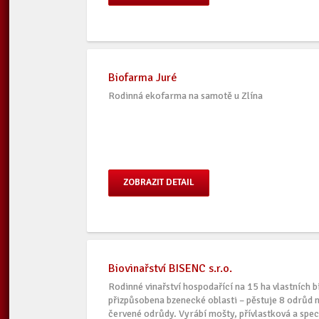
Biofarma Juré
Rodinná ekofarma na samotě u Zlína
ZOBRAZIT DETAIL
Biovinařství BISENC s.r.o.
Rodinné vinařství hospodařící na 15 ha vlastních b
přizpůsobena bzenecké oblasti – pěstuje 8 odrůd n
červené odrůdy. Vyrábí mošty, přívlastková a spec