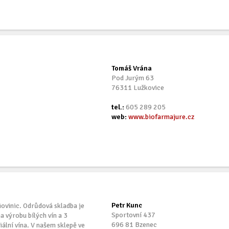
Tomáš Vrána
Pod Jurým 63
76311 Lužkovice
tel.:
605 289 205
web:
www.biofarmajure.cz
Petr Kunc
iovinic. Odrůdová skladba je
Sportovní 437
a výrobu bílých vín a 3
696 81 Bzenec
iální vína. V našem sklepě ve