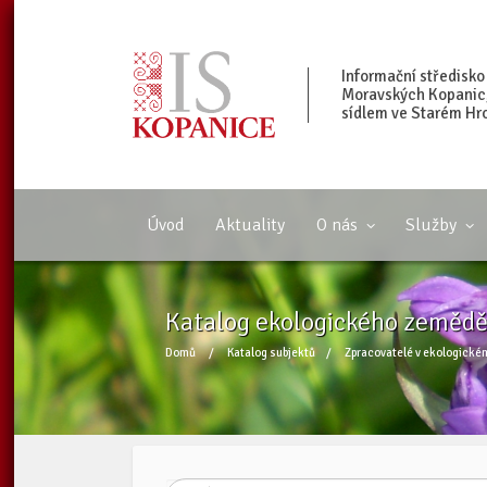
Informační středisko
Moravských Kopanic, 
sídlem ve Starém Hr
Úvod
Aktuality
O nás
Služby
Katalog ekologického zeměděl
Domů
/
Katalog subjektů
/
Zpracovatelé v ekologické