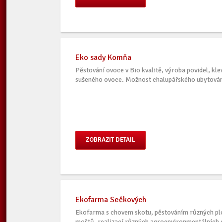
Eko sady Komňa
Pěstování ovoce v Bio kvalitě, výroba povidel, kle
sušeného ovoce. Možnost chalupářského ubytová
ZOBRAZIT DETAIL
Ekofarma Sečkových
Ekofarma s chovem skotu, pěstováním různých plo
moštů, realizací různých agroenvironmentálních