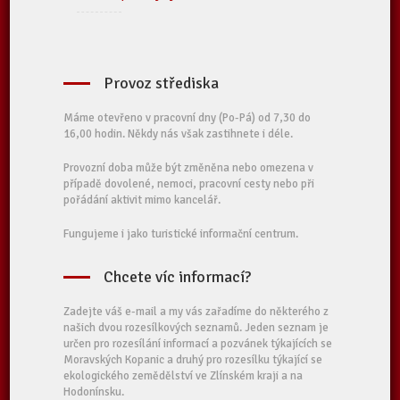
Provoz střediska
Máme otevřeno v pracovní dny (Po-Pá) od 7,30 do
16,00 hodin. Někdy nás však zastihnete i déle.
Provozní doba může být změněna nebo omezena v
případě dovolené, nemoci, pracovní cesty nebo při
pořádání aktivit mimo kancelář.
Fungujeme i jako turistické informační centrum.
Chcete víc informací?
Zadejte váš e-mail a my vás zařadíme do některého z
našich dvou rozesílkových seznamů. Jeden seznam je
určen pro rozesílání informací a pozvánek týkajících se
Moravských Kopanic a druhý pro rozesílku týkající se
ekologického zemědělství ve Zlínském kraji a na
Hodonínsku.