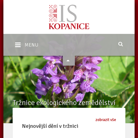
MENU
Tržnice ekologického zemědělství
Domů
/
eShop
/
Nabídka
zobrazit vše
Nejnovější dění v tržnici