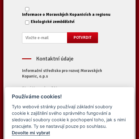
Informace o Moravských Kopanicích a regionu
Ekologické zemědělství
Kontaktní údaje
Informační středisko pro rozvoj Moravských
Kopanic, o.p.s
Starý Hrozenkov 314
687 74 Starý Hrozenkov
Používáme cookies!
Tel.:
+420 572 696 323
Tyto webové stránky používají základní soubory
E-mail:
iskopanice@iskopanice.cz
cookie k zajištění svého správného fungování a
Web:
https://www.iskopanice.cz
sledovací soubory cookie k pochopení toho, jak s nimi
pracujete. Ty se nastavují pouze po souhlasu.
Dovolte mi vybrat