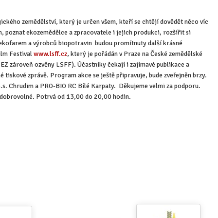
ického zemědělství, který je určen všem, kteří se chtějí dovědět něco víc
 poznat ekozemědělce a zpracovatele i jejich produkci, rozšířit si
 ekofarem a výrobců biopotravin budou promítnuty další krásné
ilm Festival
www.lsff.cz
, který je pořádán v Praze na České zemědělské
lu EZ zároveň ozvěny LSFF). Účastníky čekají i zajímavé publikace a
é tiskové zprávě. Program akce se ještě připravuje, bude zveřejněn brzy.
o.p.s. Chrudim a PRO-BIO RC Bílé Karpaty. Děkujeme velmi za podporu.
e dobrovolné. Potrvá od 13,00 do 20,00 hodin.