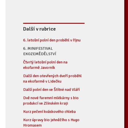
Další v rubrice
6. letošní polní den proběhl v říjnu
6. MINIFESTIVAL
EKOZEMĚDĚLSTVÍ
Čtvrtý letošní polní den na
ekofarmě Javorník
Další den otevřených dveří proběhl
na ekofarmě v Lidečku
Další polní den ve Štítné nad Vláří
Dvě nové faremní mlékárny s bio
produkcí ve Zlínském kraji
Kurz pečení kváskového chleba
Kurz úpravy bio jehněčího s Hugo
Hromasem