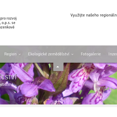
Využijte našeho regionáln
 pro rozvoj
o.p.s. se
ozenkově
Region
Ekologické zemědělství
Fotogalerie
Inze
ĚLSTVÍ
MĚDĚLSTVÍ