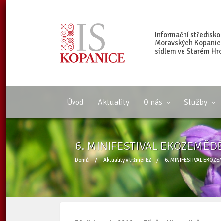
Informační středisko
Moravských Kopanic, 
sídlem ve Starém Hr
Úvod
Aktuality
O nás
Služby
6. MINIFESTIVAL EKOZEMĚD
Domů
/
Aktuality v tržnici EZ
/
6. MINIFESTIVAL EKOZE