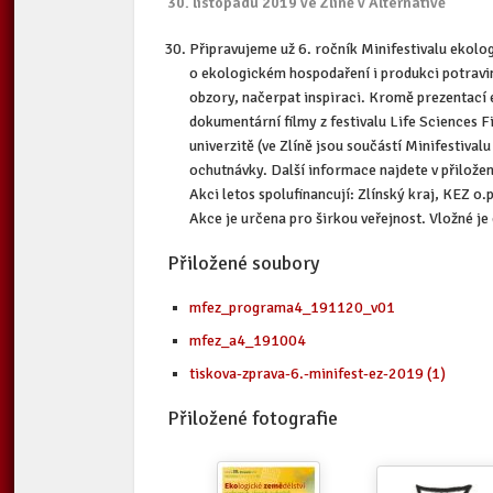
30. listopadu 2019 ve Zlíně v Alternativě
Připravujeme už 6. ročník Minifestivalu ekolog
o ekologickém hospodaření i produkci potravin,
obzory, načerpat inspiraci. Kromě prezentací
dokumentární filmy z festivalu Life Sciences F
univerzitě (ve Zlíně jsou součástí Minifestiva
ochutnávky. Další informace najdete v přiložen
Akci letos spolufinancují: Zlínský kraj, KEZ 
Akce je určena pro širkou veřejnost. Vložné j
Přiložené soubory
mfez_programa4_191120_v01
mfez_a4_191004
tiskova-zprava-6.-minifest-ez-2019 (1)
Přiložené fotografie