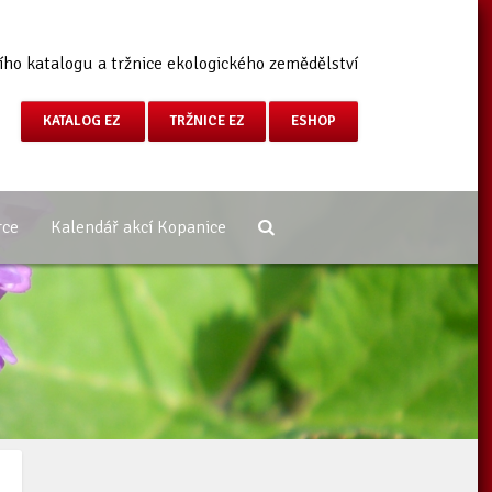
ího katalogu a tržnice ekologického zemědělství
KATALOG EZ
TRŽNICE EZ
ESHOP
rce
Kalendář akcí Kopanice