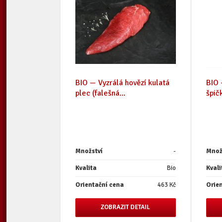
BIO — Vyzrálá hovězí kulatá
BIO 
plec (falešná...
špič
Množství
-
Množ
Kvalita
Bio
Kvali
Orientační cena
463 Kč
Orie
ZOBRAZIT DETAIL