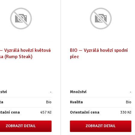
— Vyzrálá hovězí květová
BIO — Vyzrálá hovězí spodní
ka (Rump Steak)
plec
ství
-
Množství
-
ta
Bio
Kvalita
Bio
ntační cena
457 Kč
Orientační cena
330 Kč
ZOBRAZIT DETAIL
ZOBRAZIT DETAIL