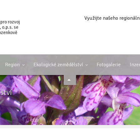
Využijte našeho regionáln
 pro rozvoj
o.p.s. se
ozenkově
Region
Ekologické zemědělství
Fotogalerie
Inze
ství