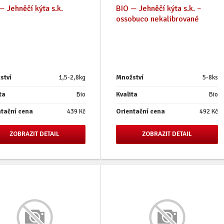
— Jehněčí kýta s.k.
BIO — Jehněčí kýta s.k. –
ossobuco nekalibrované
ství
1,5-2,8kg
Množství
5-8ks
ta
Bio
Kvalita
Bio
ntační cena
439 Kč
Orientační cena
492 Kč
ZOBRAZIT DETAIL
ZOBRAZIT DETAIL