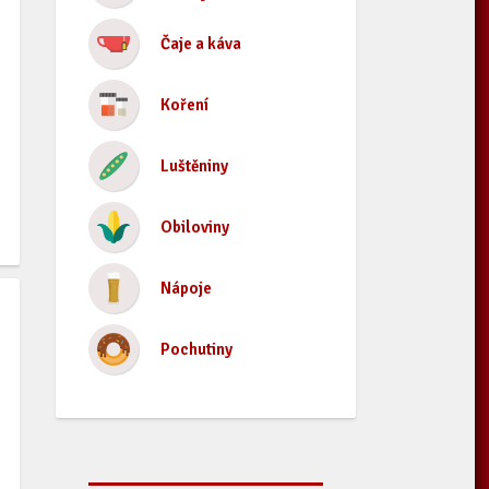
Čaje a káva
Koření
Luštěniny
Obiloviny
Nápoje
Pochutiny