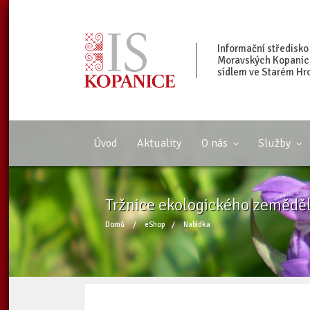
Informační středisko
Moravských Kopanic, 
sídlem ve Starém Hr
Úvod
Aktuality
O nás
Služby
Tržnice ekologického zeměděl
Domů
/
eShop
/
Nabídka