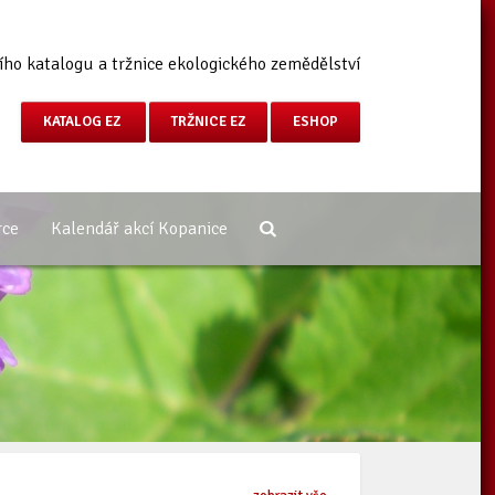
ího katalogu a tržnice ekologického zemědělství
KATALOG EZ
TRŽNICE EZ
ESHOP
rce
Kalendář akcí Kopanice