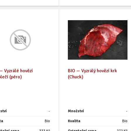
— Vyzrálé hovězí
BIO — Vyzrálý hovězí krk
lečí (péro)
(Chuck)
ství
-
Množství
-
ta
Bio
Kvalita
Bio