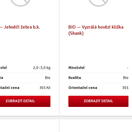
— Jehněčí žebra b.k.
BIO — Vyzrálá hovězí kližka
(Shank)
ství
2,0–3,0 kg
Množství
-
ta
Bio
Kvalita
Bio
ntační cena
301 Kč
Orientační cena
301
ZOBRAZIT DETAIL
ZOBRAZIT DETAIL