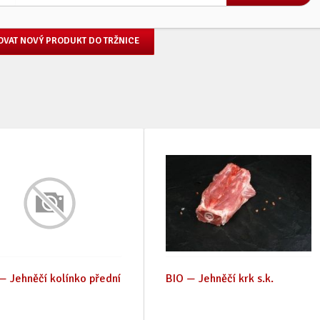
OVAT NOVÝ PRODUKT DO TRŽNICE
— Jehněčí kolínko přední
BIO — Jehněčí krk s.k.