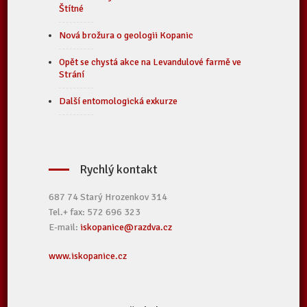
Štítné
Nová brožura o geologii Kopanic
Opět se chystá akce na Levandulové farmě ve
Strání
Další entomologická exkurze
Rychlý kontakt
687 74 Starý Hrozenkov 314
Tel.+ fax: 572 696 323
E-mail:
iskopanice@razdva.cz
www.iskopanice.cz