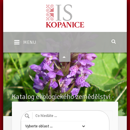
MENU
Katalog ekologického zemědělství -
Poradci v EZ
Domů
/
Katalog subjektů
/
Poradci v EZ
/
Subjekty