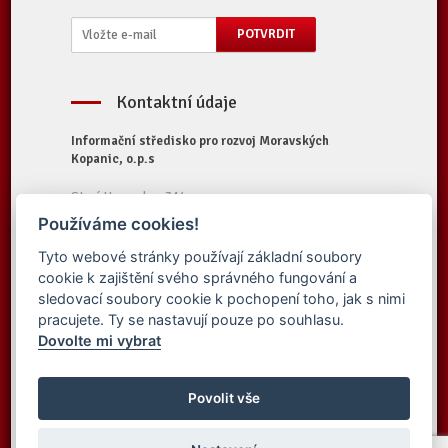
Kontaktní údaje
Informační středisko pro rozvoj Moravských
Kopanic, o.p.s
Starý Hrozenkov 314
687 74 Starý Hrozenkov
Používáme cookies!
Tel.:
+420 572 696 323
Tyto webové stránky používají základní soubory
E-mail:
iskopanice@iskopanice.cz
cookie k zajištění svého správného fungování a
Web:
https://www.iskopanice.cz
sledovací soubory cookie k pochopení toho, jak s nimi
pracujete. Ty se nastavují pouze po souhlasu.
Dovolte mi vybrat
© 2016 Informační středisko pro rozvoj
Vytvořilo studio
Moravských Kopanic, o.p.s. - Všechna práva
Povolit vše
Simpless
vyhrazena