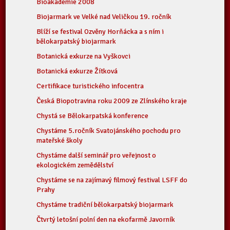
Bioakademie 2008
Biojarmark ve Velké nad Veličkou 19. ročník
Blíží se festival Ozvěny Horňácka a s ním i
bělokarpatský biojarmark
Botanická exkurze na Vyškovci
Botanická exkurze Žítková
Certifikace turistického infocentra
Česká Biopotravina roku 2009 ze Zlínského kraje
Chystá se Bělokarpatská konference
Chystáme 5.ročník Svatojánského pochodu pro
mateřské školy
Chystáme další seminář pro veřejnost o
ekologickém zemědělství
Chystáme se na zajímavý filmový festival LSFF do
Prahy
Chystáme tradiční bělokarpatský biojarmark
Čtvrtý letošní polní den na ekofarmě Javorník