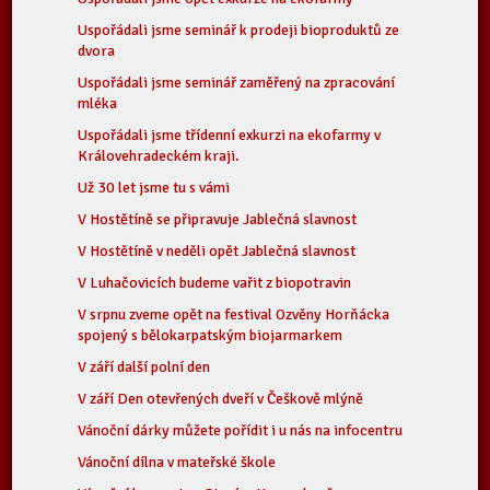
Uspořádali jsme seminář k prodeji bioproduktů ze
dvora
Uspořádali jsme seminář zaměřený na zpracování
mléka
Uspořádali jsme třídenní exkurzi na ekofarmy v
Královehradeckém kraji.
Už 30 let jsme tu s vámi
V Hostětíně se připravuje Jablečná slavnost
V Hostětíně v neděli opět Jablečná slavnost
V Luhačovicích budeme vařit z biopotravin
V srpnu zveme opět na festival Ozvěny Horňácka
spojený s bělokarpatským biojarmarkem
V září další polní den
V září Den otevřených dveří v Češkově mlýně
Vánoční dárky můžete pořídit i u nás na infocentru
Vánoční dílna v mateřské škole