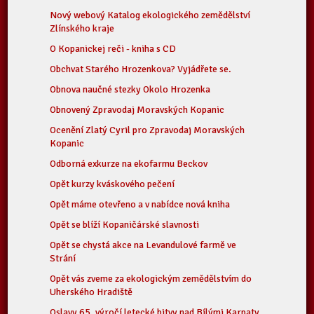
Nový webový Katalog ekologického zemědělství
Zlínského kraje
O Kopanickej reči - kniha s CD
Obchvat Starého Hrozenkova? Vyjádřete se.
Obnova naučné stezky Okolo Hrozenka
Obnovený Zpravodaj Moravských Kopanic
Ocenění Zlatý Cyril pro Zpravodaj Moravských
Kopanic
Odborná exkurze na ekofarmu Beckov
Opět kurzy kváskového pečení
Opět máme otevřeno a v nabídce nová kniha
Opět se blíží Kopaničárské slavnosti
Opět se chystá akce na Levandulové farmě ve
Strání
Opět vás zveme za ekologickým zemědělstvím do
Uherského Hradiště
Oslavy 65. výročí letecké bitvy nad Bílými Karpaty