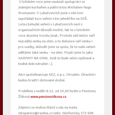
V loňském roce jsme navázali spolupráci se
známým kuchařem a publicistou Michalem Hugo
Hromasem. V Luhačovicích jsme s ním loni
uspořádali kurz vaření z bio jehněčího na SOŠ.
Letos bohužel vaření v Luhačovicích není z
organizačních důvodů možné, tak to v letošním
roce zkusíme trochu jinak. Protože náš lektor vaří
nejraději venku na ohni, a to dokonce vaří venku i
pro svatby, dohodli jsme se spolu, že to naše vaření
uděláme také venku – na ohni. Pojali jsme to jako
KARPATY NA OHNI. Jistě to bude velmi zajímavé a
hodně dobrodružné :-).
Akci spolufinancuje KEZ, o.p.s. Chrudim. Účastníci
budou hradit i dotované vložné.
Proběhne v neděli 8.12. od 10,00 hodin u Penzionu
Žítková
www.penzionzitkova.cz
.
Zájemci se mohou hlásit u nás na mailu
iskopanice@razdva.cz nebo telefonicky 572 696