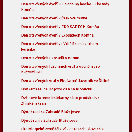
Den otevřených dveří u Davida Ryšavého - Ekosady
Komňa
Den otevřených dveří v Češkově mlýně
Den otevřených dveří v EKO SADECH Komňa
Den otevřených dveří v Ekosadech Komňa
Den otevřených dveří ve Vrběticích i s trhem
beránků
Den otevřených Ekosadů v Komni
Den otevřených faremních vrat a ocenění pro
Květomluvu
Den otevřených vrat v Ekofarmě Javorník ve Štítné
Dny řemesel na Bojkovsku a na Klobucku
Dvě nové faremní mlékárny s bio produkcí ve
Zlínském kraji
Dýňobraní na Zahradě Blažejovce
Dýňobraní v Zahradě Blažejovce
Ekolologické zemědělství v obrazech, slovech a