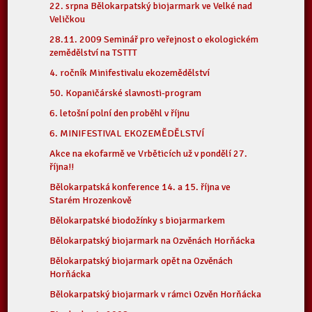
22. srpna Bělokarpatský biojarmark ve Velké nad
Veličkou
28.11. 2009 Seminář pro veřejnost o ekologickém
zemědělství na TSTTT
4. ročník Minifestivalu ekozemědělství
50. Kopaničárské slavnosti-program
6. letošní polní den proběhl v říjnu
6. MINIFESTIVAL EKOZEMĚDĚLSTVÍ
Akce na ekofarmě ve Vrběticích už v pondělí 27.
října!!
Bělokarpatská konference 14. a 15. října ve
Starém Hrozenkově
Bělokarpatské biodožínky s biojarmarkem
Bělokarpatský biojarmark na Ozvěnách Horňácka
Bělokarpatský biojarmark opět na Ozvěnách
Horňácka
Bělokarpatský biojarmark v rámci Ozvěn Horňácka