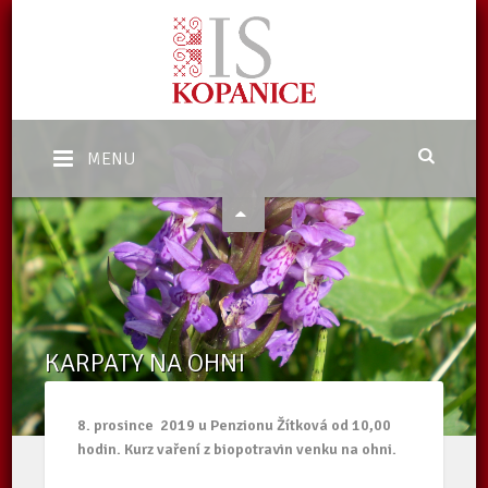
MENU
KARPATY NA OHNI
Domů
/
Aktuality
/
KARPATY NA OHNI
8. prosince 2019 u Penzionu Žítková od 10,00
hodin. Kurz vaření z biopotravin venku na ohni.