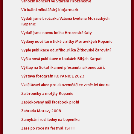
Vánoční koncert ve Starém Hrozenkově
Virtuální mikulášský biojarmark
Vydali jsme brožurku Vzácná květena Moravských
Kopanic
Vydali jsme novou knihu Hrozenské šaty
Vydány nové turistické vizitky Moravských Kopanic
Vyjde publikace od Jiřího Jilíka Žítkovské čarování
Vyšla nová publikace o loukách Bílých Karpat
Výšlap na Sokolí kameň přesunut na konec září.
Výstava fotografií KOPANICE 2023
Vzdělávací akce pro ekozemědělce v měsíci únoru
Za broučky a motýly Kopanic
Zablokovaný náš facebook profil
Zahrada Moravy 2008
Zamykání rozhledny na Lopeníku
Zase po roce na festival TSTTT