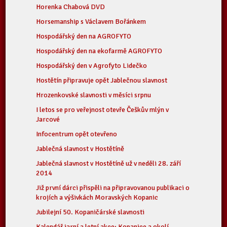
Horenka Chabová DVD
Horsemanship s Václavem Bořánkem
Hospodářský den na AGROFYTO
Hospodářský den na ekofarmě AGROFYTO
Hospodářský den v Agrofyto Lidečko
Hostětín připravuje opět Jablečnou slavnost
Hrozenkovské slavnosti v měsíci srpnu
I letos se pro veřejnost otevře Češkův mlýn v
Jarcové
Infocentrum opět otevřeno
Jablečná slavnost v Hostětíně
Jablečná slavnost v Hostětíně už v neděli 28. září
2014
Již první dárci přispěli na připravovanou publikaci o
krojích a výšivkách Moravských Kopanic
Jubilejní 50. Kopaničárské slavnosti
Kalendář jarní a letní akce: Kopanice a okolí