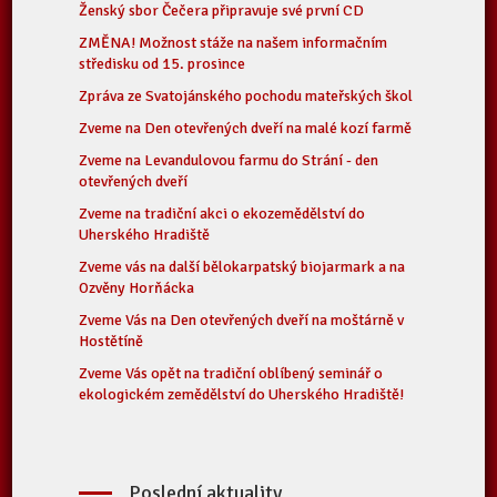
Ženský sbor Čečera připravuje své první CD
ZMĚNA! Možnost stáže na našem informačním
středisku od 15. prosince
Zpráva ze Svatojánského pochodu mateřských škol
Zveme na Den otevřených dveří na malé kozí farmě
Zveme na Levandulovou farmu do Strání - den
otevřených dveří
Zveme na tradiční akci o ekozemědělství do
Uherského Hradiště
Zveme vás na další bělokarpatský biojarmark a na
Ozvěny Horňácka
Zveme Vás na Den otevřených dveří na moštárně v
Hostětíně
Zveme Vás opět na tradiční oblíbený seminář o
ekologickém zemědělství do Uherského Hradiště!
Poslední aktuality