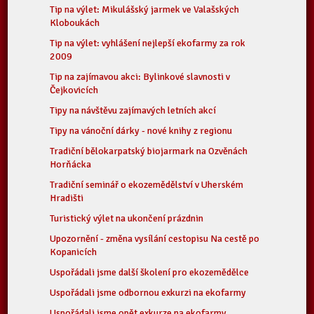
Tip na výlet: Mikulášský jarmek ve Valašských
Kloboukách
Tip na výlet: vyhlášení nejlepší ekofarmy za rok
2009
Tip na zajímavou akci: Bylinkové slavnosti v
Čejkovicích
Tipy na návštěvu zajímavých letních akcí
Tipy na vánoční dárky - nové knihy z regionu
Tradiční bělokarpatský biojarmark na Ozvěnách
Horňácka
Tradiční seminář o ekozemědělství v Uherském
Hradišti
Turistický výlet na ukončení prázdnin
Upozornění - změna vysílání cestopisu Na cestě po
Kopanicích
Uspořádali jsme další školení pro ekozemědělce
Uspořádali jsme odbornou exkurzi na ekofarmy
Uspořádali jsme opět exkurze na ekofarmy