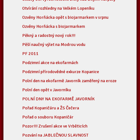
Otvírání rozhledny na Velkém Lopeníku
Ozvěny Horňácka opět s biojarmarkem v srpnu
Ozvěny Horňácka s biojarmarkem
Pěkný a radostný nový rok!!!
Pěší naučný výlet na Modrou vodu
PF 2011
Podzimní akce na ekofarmách
Podzimní přírodovědné exkurze Kopanice
Polní den na ekofarmě Javorník zaměřený na eroze
Polní den opět v Javorníku
POLNÍ DNY NA EKOFARMĚ JAVORNÍK
Pořad Kopaničáru a ŽS Čečera
Pořad o souboru Kopaničár
Pozor!!! Zrušení akce ve Vrběticích
Pozvání na JABLEČNOU SLAVNOST