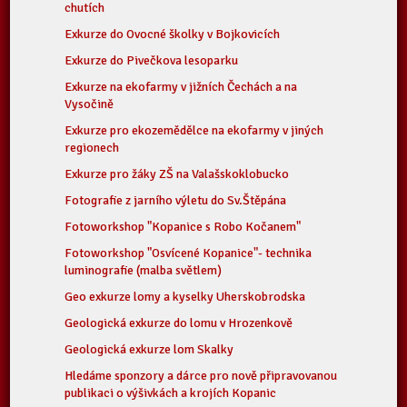
chutích
Exkurze do Ovocné školky v Bojkovicích
Exkurze do Pivečkova lesoparku
Exkurze na ekofarmy v jižních Čechách a na
Vysočině
Exkurze pro ekozemědělce na ekofarmy v jiných
regionech
Exkurze pro žáky ZŠ na Valašskoklobucko
Fotografie z jarního výletu do Sv.Štěpána
Fotoworkshop "Kopanice s Robo Kočanem"
Fotoworkshop "Osvícené Kopanice"- technika
luminografie (malba světlem)
Geo exkurze lomy a kyselky Uherskobrodska
Geologická exkurze do lomu v Hrozenkově
Geologická exkurze lom Skalky
Hledáme sponzory a dárce pro nově připravovanou
publikaci o výšivkách a krojích Kopanic