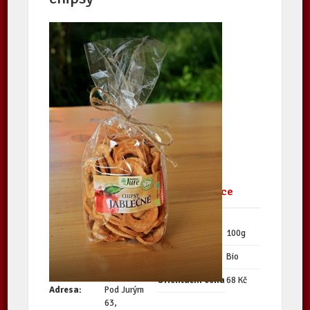
Vynikající jablečné chipsy.
Kontaktní údaje
Další informace
producenta
Množství
100g
Biofarma Juré
Kvalita
Bio
Orientační cena
68 Kč
Adresa:
Pod Jurým
63,