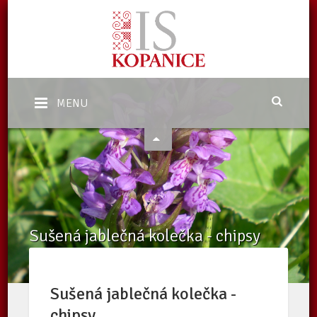
MENU
Sušená jablečná kolečka - chipsy
Domů
/
eShop
/
Nabídka
/
Sušená jablečná kolečka - chipsy
Sušená jablečná kolečka -
chipsy