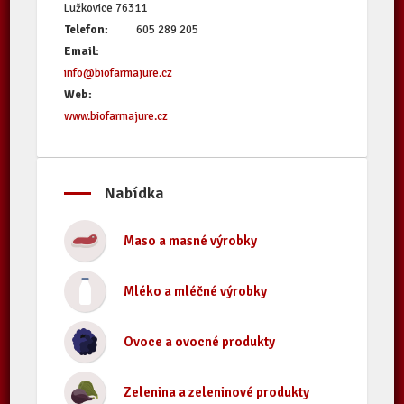
Lužkovice 76311
Telefon:
605 289 205
Email:
info@biofarmajure.cz
Web:
www.biofarmajure.cz
Nabídka
Maso a masné výrobky
Mléko a mléčné výrobky
Ovoce a ovocné produkty
Zelenina a zeleninové produkty