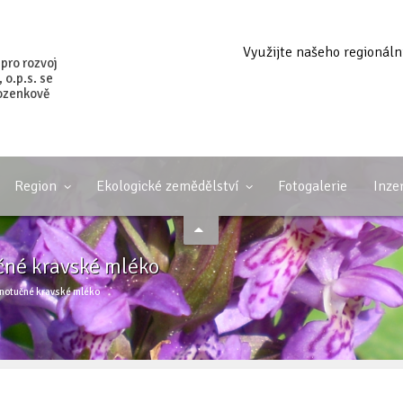
Využijte našeho regionáln
 pro rozvoj
o.p.s. se
ozenkově
Region
Ekologické zemědělství
Fotogalerie
Inze
čné kravské mléko
lnotučné kravské mléko