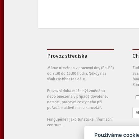
Provoz střediska
Ch
Máme otevřeno v pracovní dny (Po-Pá)
Zad
od 7,30 do 16,00 hodin. Někdy nás
sez
však zastihnete i déle.
Mor
Zlí
Provozní doba může být změněna
nebo omezena v případě dovolené,
nemoci, pracovní cesty nebo při
pořádání aktivit mimo kancelář.
Fungujeme i jako turistické informační
centrum.
Používáme cookie