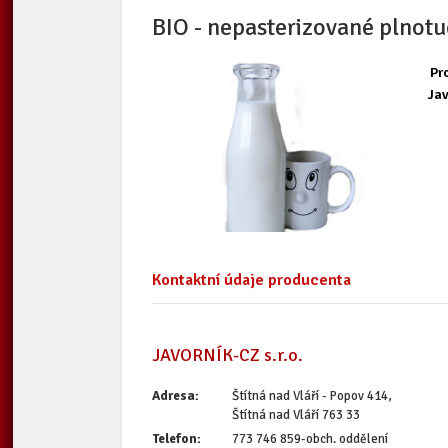
BIO - nepasterizované plnot
Pro
Jav
Kontaktní údaje producenta
JAVORNÍK-CZ s.r.o.
Adresa:
Štítná nad Vláří - Popov 414,
Štítná nad Vláří 763 33
Telefon:
773 746 859-obch. oddělení