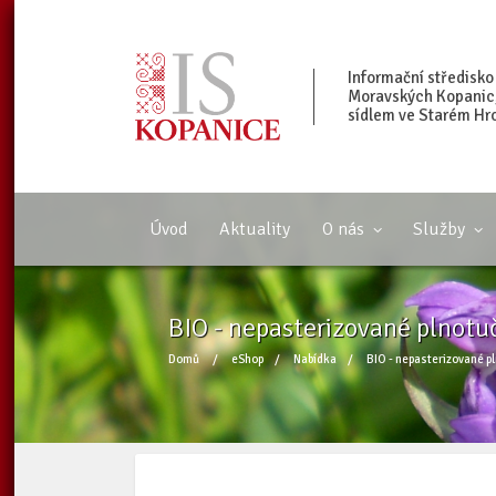
Informační středisko
Moravských Kopanic, 
sídlem ve Starém Hr
Úvod
Aktuality
O nás
Služby
BIO - nepasterizované plnotu
Domů
/
eShop
/
Nabídka
/
BIO - nepasterizované p