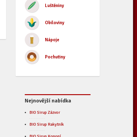
Luštěniny
Obiloviny
Nápoje
Pochutiny
Nejnovější nabídka
BIO Sirup Zázvor
BIO Sirup Rakytník
BIO Sirup Konopí