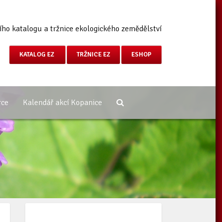
ího katalogu a tržnice ekologického zemědělství
KATALOG EZ
TRŽNICE EZ
ESHOP
rce
Kalendář akcí Kopanice