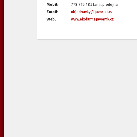
Mobil:
778 745 481 farm. prodejna
Email:
objednavky@javor-st.cz
Web:
www.ekofarmajavornik.cz