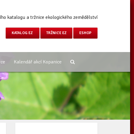
ího katalogu a tržnice ekologického zemědělství
KATALOG EZ
TRŽNICE EZ
ESHOP
rce
Kalendář akcí Kopanice