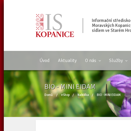
Informační středisko
Moravských Kopanic, 
sídlem ve Starém Hr
Úvod
Aktuality
O nás
Služby
BIO - MINI EIDAM
Domů
/
eShop
/
Nabídka
/
BIO - MINI EIDAM