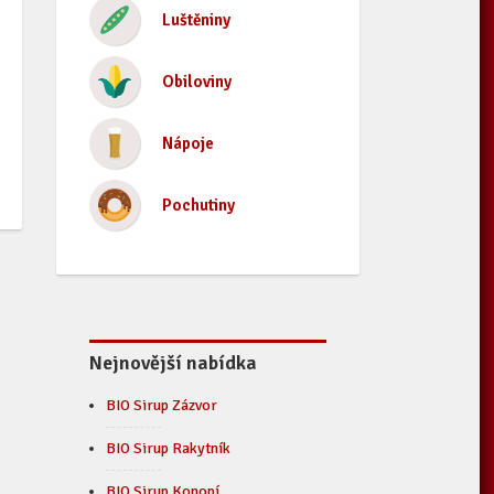
Luštěniny
Obiloviny
Nápoje
Pochutiny
Nejnovější nabídka
BIO Sirup Zázvor
BIO Sirup Rakytník
BIO Sirup Konopí