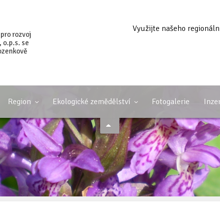
Využijte našeho regionáln
 pro rozvoj
o.p.s. se
ozenkově
Region
Ekologické zemědělství
Fotogalerie
Inze