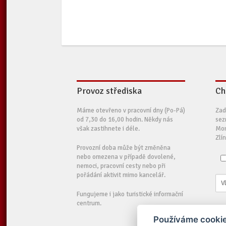
Provoz střediska
Ch
Máme otevřeno v pracovní dny (Po-Pá)
Zad
od 7,30 do 16,00 hodin. Někdy nás
sez
však zastihnete i déle.
Mor
Zlí
Provozní doba může být změněna
nebo omezena v případě dovolené,
nemoci, pracovní cesty nebo při
pořádání aktivit mimo kancelář.
Fungujeme i jako turistické informační
centrum.
Používáme cookie