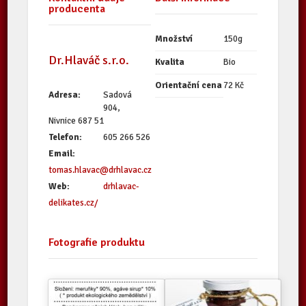
producenta
Množství
150g
Dr.Hlaváč s.r.o.
Kvalita
Bio
Orientační cena
72 Kč
Adresa:
Sadová
904,
Nivnice 687 51
Telefon:
605 266 526
Email:
tomas.hlavac@drhlavac.cz
Web:
drhlavac-
delikates.cz/
Fotografie produktu