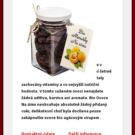
Bio Ovoce Na zimu je vyráběno pouze z
nejkvalitnějšího bio ovoce , které dozrálo v
ekologických sadech . Poté je několik dní šetrně
sušeno při nízké teplotě, aby v ovoci zůstaly
zachovány vitamíny a co nejvyšší nutriční
hodnota. V tomto sušeném ovoci nenajdete
žádná aditiva, barviva ani aromata. Bio Ovoce
Na zimu neobsahuje absolutně žádný přidaný
cukr, delikatesní chuť byla docílena pouze
zakápnutím ovoce bio agávovým sirupem .
Kontaktní údaje
Další informace