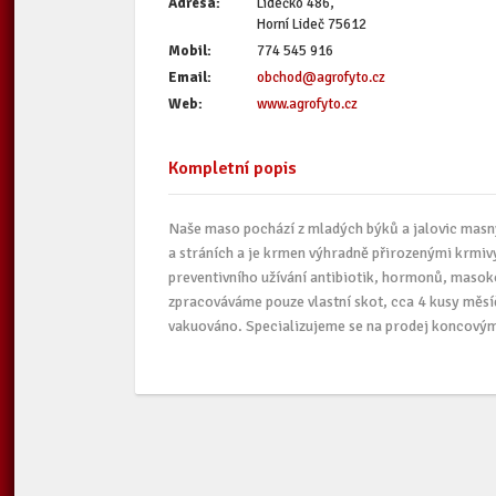
Adresa:
Lidečko 486,
Horní Lideč 75612
Mobil:
774 545 916
Email:
obchod@agrofyto.cz
Web:
www.agrofyto.cz
Kompletní popis
Naše maso pochází z mladých býků a jalovic masn
a stráních a je krmen výhradně přirozenými krmivy
preventivního užívání antibiotik, hormonů, maso
zpracováváme pouze vlastní skot, cca 4 kusy měsí
vakuováno. Specializujeme se na prodej koncový