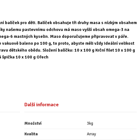
ní balíček pro děti. Balíček obsahuje tři druhy masa s nízkým obsahem
Díky našemu pastevnímu odchovu má maso vyšší obsah omega-3 na
mega-6 mastných kyselin. Maso doporučujeme připravovat v páře.
 vakuově baleno po 100 g, to proto, abyste měli vždy ideální velikost
ravu dětského obědu. Složení balíčku: 10 x 100 g Krční filet 10 x 100 g
 špička 10 x 100 g Ořech
Další informace
Množství
3kg
Kvalita
Array