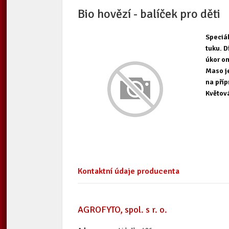
Bio hovězí - balíček pro děti
Speciál
tuku. 
úkor o
Maso je
na příp
Květová
Kontaktní údaje producenta
AGROFYTO, spol. s r. o.