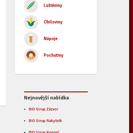
Luštěniny
Obiloviny
Nápoje
Pochutiny
Nejnovější nabídka
BIO Sirup Zázvor
BIO Sirup Rakytník
BIO Sirup Konopí