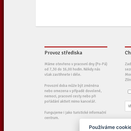
Provoz střediska
Ch
Máme otevřeno v pracovní dny (Po-Pá)
Zad
od 7,30 do 16,00 hodin. Někdy nás
sez
však zastihnete i déle.
Mor
Zlí
Provozní doba může být změněna
nebo omezena v případě dovolené,
nemoci, pracovní cesty nebo při
pořádání aktivit mimo kancelář.
Fungujeme i jako turistické informační
centrum.
Používáme cookie