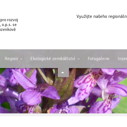
Využijte našeho regionáln
 pro rozvoj
o.p.s. se
ozenkově
Region
Ekologické zemědělství
Fotogalerie
Inze
ěti