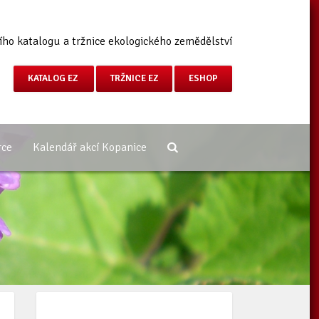
ího katalogu a tržnice ekologického zemědělství
KATALOG EZ
TRŽNICE EZ
ESHOP
rce
Kalendář akcí Kopanice