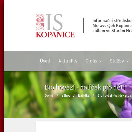
Informační středisko
Moravských Kopanic, 
sídlem ve Starém Hr
Úvod
Aktuality
O nás
Služby
Bio hovězí - balíček pro děti
Domů
/
eShop
/
Nabídka
/
Bio hovězí - balíček pro d