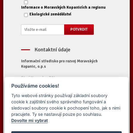
Informace o Moravských Kopanicích a regionu
Ekologické zemědělství
Kontaktní údaje
Informační středisko pro rozvoj Moravských
Kopanic, o.p.s
Starý Hrozenkov 314
687 74 Starý Hrozenkov
Používáme cookies!
Tel.:
+420 572 696 323
Tyto webové stránky používají základní soubory
E-mail:
iskopanice@iskopanice.cz
cookie k zajištění svého správného fungování a
Web:
https://www.iskopanice.cz
sledovací soubory cookie k pochopení toho, jak s nimi
pracujete. Ty se nastavují pouze po souhlasu.
Dovolte mi vybrat
© 2016 Informační středisko pro rozvoj
Vytvořilo studio