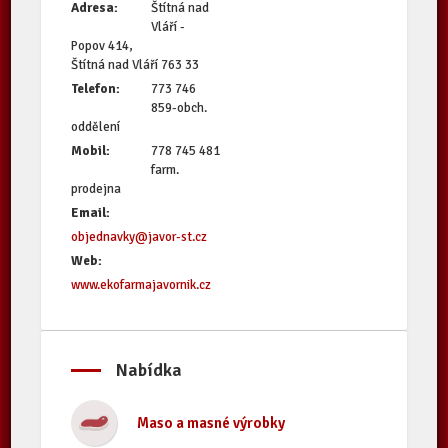
Adresa:
Štítná nad
Vláří -
Popov 414,
Štítná nad Vláří 763 33
Telefon:
773 746
859-obch.
oddělení
Mobil:
778 745 481
farm.
prodejna
Email:
objednavky@javor-st.cz
Web:
www.ekofarmajavornik.cz
Nabídka
Maso a masné výrobky