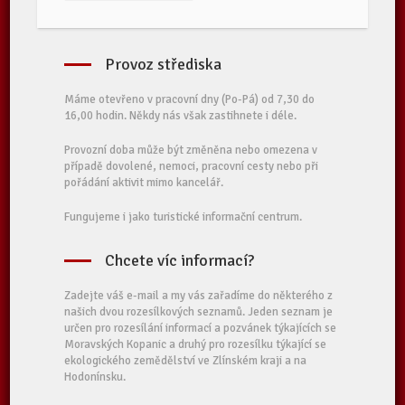
Provoz střediska
Máme otevřeno v pracovní dny (Po-Pá) od 7,30 do
16,00 hodin. Někdy nás však zastihnete i déle.
Provozní doba může být změněna nebo omezena v
případě dovolené, nemoci, pracovní cesty nebo při
pořádání aktivit mimo kancelář.
Fungujeme i jako turistické informační centrum.
Chcete víc informací?
Zadejte váš e-mail a my vás zařadíme do některého z
našich dvou rozesílkových seznamů. Jeden seznam je
určen pro rozesílání informací a pozvánek týkajících se
Moravských Kopanic a druhý pro rozesílku týkající se
ekologického zemědělství ve Zlínském kraji a na
Hodonínsku.