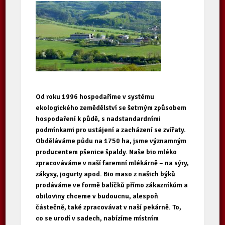
Od roku 1996 hospodaříme v systému
ekologického zemědělství se šetrným způsobem
hospodaření k půdě, s nadstandardními
podmínkami pro ustájení a zacházení se zvířaty.
Obděláváme půdu na 1750 ha, jsme významným
producentem pšenice špaldy. Naše bio mléko
zpracováváme v naší faremní mlékárně – na sýry,
zákysy, jogurty apod. Bio maso z našich býků
prodáváme ve formě balíčků přímo zákazníkům a
obiloviny chceme v budoucnu, alespoň
částečně, také zpracovávat v naší pekárně. To,
co se urodí v sadech, nabízíme místním