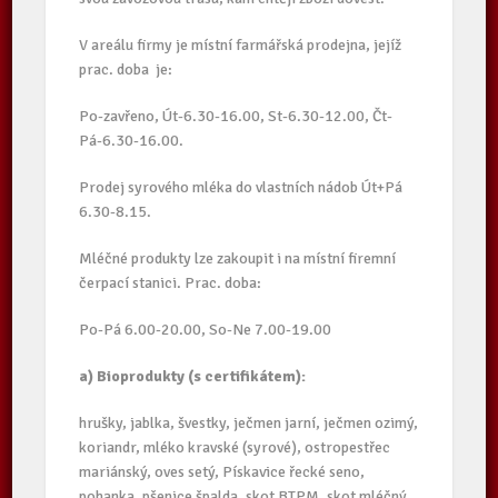
V areálu firmy je místní farmářská prodejna, jejíž
prac. doba je:
Po-zavřeno, Út-6.30-16.00, St-6.30-12.00, Čt-
Pá-6.30-16.00.
Prodej syrového mléka do vlastních nádob Út+Pá
6.30-8.15.
Mléčné produkty lze zakoupit i na místní firemní
čerpací stanici. Prac. doba:
Po-Pá 6.00-20.00, So-Ne 7.00-19.00
a) Bioprodukty (s certifikátem):
hrušky, jablka, švestky, ječmen jarní, ječmen ozimý,
koriandr, mléko kravské (syrové), ostropestřec
mariánský, oves setý, Pískavice řecké seno,
pohanka, pšenice špalda, skot BTPM, skot mléčný,