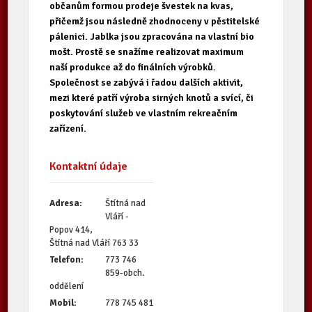
občanům formou prodeje švestek na kvas,
přičemž jsou následně zhodnoceny v pěstitelské
pálenici. Jablka jsou zpracována na vlastní bio
mošt. Prostě se snažíme realizovat maximum
naší produkce až do finálních výrobků.
Společnost se zabývá i řadou dalších aktivit,
mezi které patří výroba sirných knotů a svící, či
poskytování služeb ve vlastním rekreačním
zařízení.
Kontaktní údaje
Adresa:
Štítná nad
Vláří -
Popov 414,
Štítná nad Vláří 763 33
Telefon:
773 746
859-obch.
oddělení
Mobil:
778 745 481