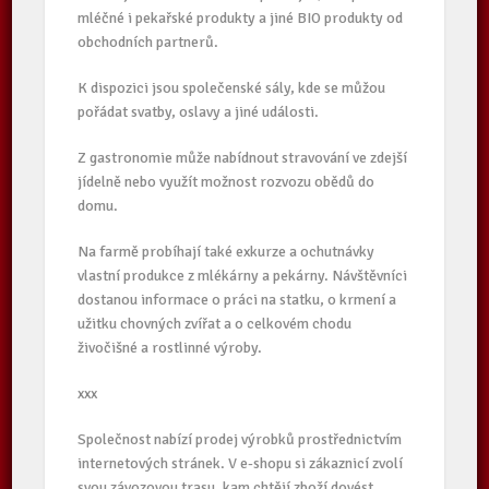
mléčné i pekařské produkty a jiné BIO produkty od
obchodních partnerů.
K dispozici jsou společenské sály, kde se můžou
pořádat svatby, oslavy a jiné události.
Z gastronomie může nabídnout stravování ve zdejší
jídelně nebo využít možnost rozvozu obědů do
domu.
Na farmě probíhají také exkurze a ochutnávky
vlastní produkce z mlékárny a pekárny. Návštěvníci
dostanou informace o práci na statku, o krmení a
užitku chovných zvířat a o celkovém chodu
živočišné a rostlinné výroby.
xxx
Společnost nabízí prodej výrobků prostřednictvím
internetových stránek. V e-shopu si zákaznicí zvolí
svou závozovou trasu, kam chtějí zboží dovést.