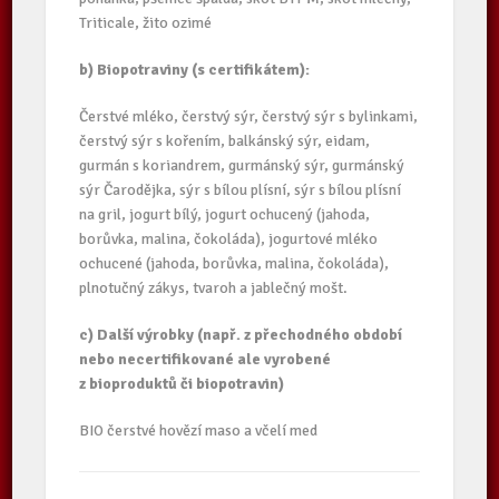
Triticale, žito ozimé
b) Biopotraviny (s certifikátem):
Čerstvé mléko, čerstvý sýr, čerstvý sýr s bylinkami,
čerstvý sýr s kořením, balkánský sýr, eidam,
gurmán s koriandrem, gurmánský sýr, gurmánský
sýr Čarodějka, sýr s bílou plísní, sýr s bílou plísní
na gril, jogurt bílý, jogurt ochucený (jahoda,
borůvka, malina, čokoláda), jogurtové mléko
ochucené (jahoda, borůvka, malina, čokoláda),
plnotučný zákys, tvaroh a jablečný mošt.
c) Další výrobky (např. z přechodného období
nebo necertifikované ale vyrobené
z bioproduktů či biopotravin)
BIO čerstvé hovězí maso a včelí med