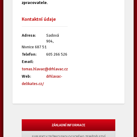
zpracovatele.
Kontaktní údaje
Adresa:
Sadová
904,
Nivnice 687 51
Telefon:
605 266 526
Email:
tomas.hlavac@drhlavac.cz
Web:
drhlavac-
delikates.cz/
ZÁKLADNÍ INFORMACE
SUBJEKT V TRŽNICI EKOLOGICKÉHO ZEMĚDĚLSTVÍ