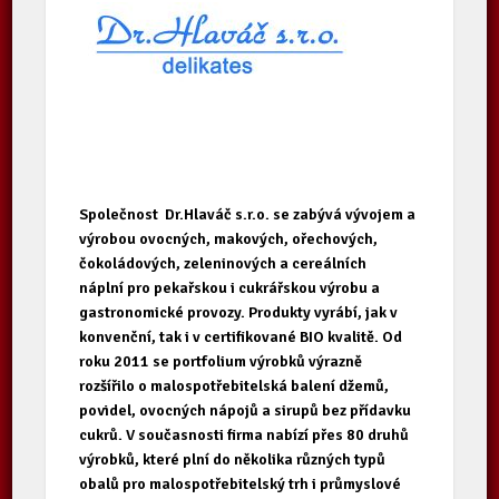
Společnost Dr.Hlaváč s.r.o. se zabývá vývojem a
výrobou ovocných, makových, ořechových,
čokoládových, zeleninových a cereálních
náplní pro pekařskou i cukrářskou výrobu a
gastronomické provozy. Produkty vyrábí, jak v
konvenční, tak i v certifikované BIO kvalitě. Od
roku 2011 se portfolium výrobků výrazně
rozšířilo o malospotřebitelská balení džemů,
povidel, ovocných nápojů a sirupů bez přídavku
cukrů. V současnosti firma nabízí přes 80 druhů
výrobků, které plní do několika různých typů
obalů pro malospotřebitelský trh i průmyslové