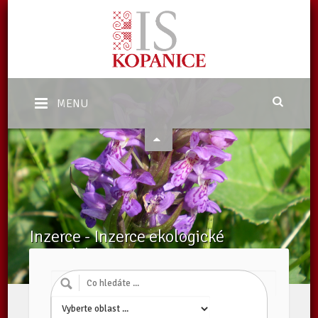
MENU
Inzerce - Inzerce ekologické
zemědělství
Domů
/
Katalog subjektů
/
Inzerce ekologické zemědělství
/
Inzerce