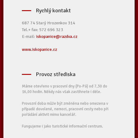
Rychlý kontakt
687 74 Starý Hrozenkov 314
Tel.+ fax: 572 696 323
E-mail:
iskopanice@razdva.cz
www.iskopanice.cz
Provoz střediska
Máme otevřeno v pracovní dny (Po-Pá) od 7,30 do
16,00 hodin. Někdy nás však zastihnete i déle.
Provozní doba může být změněna nebo omezena v
případě dovolené, nemoci, pracovní cesty nebo při
pořádání aktivit mimo kancelář.
Fungujeme i jako turistické informační centrum.