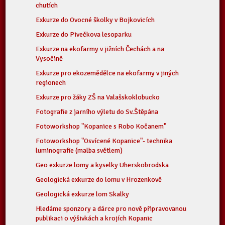
chutích
Exkurze do Ovocné školky v Bojkovicích
Exkurze do Pivečkova lesoparku
Exkurze na ekofarmy v jižních Čechách a na
Vysočině
Exkurze pro ekozemědělce na ekofarmy v jiných
regionech
Exkurze pro žáky ZŠ na Valašskoklobucko
Fotografie z jarního výletu do Sv.Štěpána
Fotoworkshop "Kopanice s Robo Kočanem"
Fotoworkshop "Osvícené Kopanice"- technika
luminografie (malba světlem)
Geo exkurze lomy a kyselky Uherskobrodska
Geologická exkurze do lomu v Hrozenkově
Geologická exkurze lom Skalky
Hledáme sponzory a dárce pro nově připravovanou
publikaci o výšivkách a krojích Kopanic