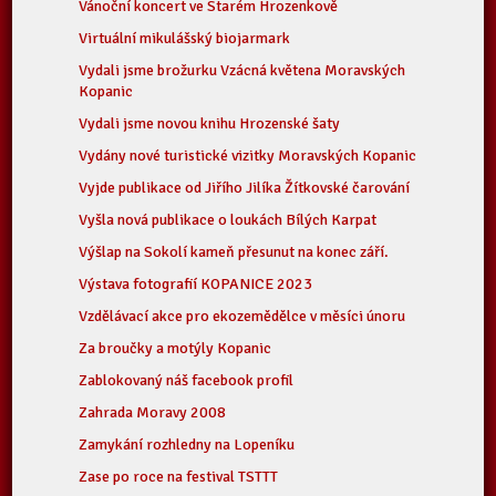
Vánoční koncert ve Starém Hrozenkově
Virtuální mikulášský biojarmark
Vydali jsme brožurku Vzácná květena Moravských
Kopanic
Vydali jsme novou knihu Hrozenské šaty
Vydány nové turistické vizitky Moravských Kopanic
Vyjde publikace od Jiřího Jilíka Žítkovské čarování
Vyšla nová publikace o loukách Bílých Karpat
Výšlap na Sokolí kameň přesunut na konec září.
Výstava fotografií KOPANICE 2023
Vzdělávací akce pro ekozemědělce v měsíci únoru
Za broučky a motýly Kopanic
Zablokovaný náš facebook profil
Zahrada Moravy 2008
Zamykání rozhledny na Lopeníku
Zase po roce na festival TSTTT