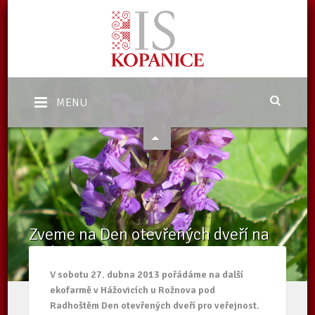
MENU
Zveme na Den otevřených dveří na
malé kozí farmě
Domů
/
Aktuality
/
Zveme na Den otevřených dveří na malé kozí
V sobotu 27. dubna 2013 pořádáme na další
farmě
ekofarmě v Hážovicích u Rožnova pod
Radhoštěm Den otevřených dveří pro veřejnost.