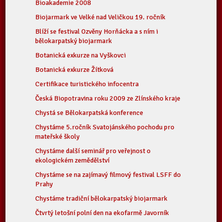
Bioakademie 2008
Biojarmark ve Velké nad Veličkou 19. ročník
Blíží se festival Ozvěny Horňácka a s ním i
bělokarpatský biojarmark
Botanická exkurze na Vyškovci
Botanická exkurze Žítková
Certifikace turistického infocentra
Česká Biopotravina roku 2009 ze Zlínského kraje
Chystá se Bělokarpatská konference
Chystáme 5.ročník Svatojánského pochodu pro
mateřské školy
Chystáme další seminář pro veřejnost o
ekologickém zemědělství
Chystáme se na zajímavý filmový festival LSFF do
Prahy
Chystáme tradiční bělokarpatský biojarmark
Čtvrtý letošní polní den na ekofarmě Javorník