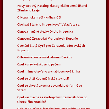
Nový webový Katalog ekologického zemědělství
Zlínského kraje
O Kopanickej reči - kniha s CD
Obchvat Starého Hrozenkova? Vyjádřete se.
Obnova naučné stezky Okolo Hrozenka
Obnovený Zpravodaj Moravských Kopanic
Ocenění Zlatý Cyril pro Zpravodaj Moravských
Kopanic
Odborná exkurze na ekofarmu Beckov
Opět kurzy kváskového pečení
Opět máme otevřeno a v nabídce nová kniha
Opět se blíží Kopaničárské slavnosti
Opět se chystá akce na Levandulové farmě ve
Strání
Opět vás zveme za ekologickým zemědělstvím do
Uherského Hradiště
Oslavy 65. výročí letecké bitvy nad Bílými Karpaty