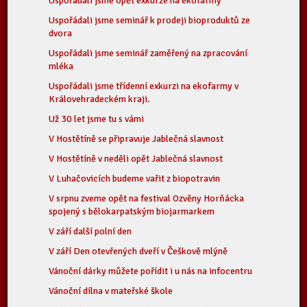
Uspořádali jsme opět exkurze na ekofarmy
Uspořádali jsme seminář k prodeji bioproduktů ze
dvora
Uspořádali jsme seminář zaměřený na zpracování
mléka
Uspořádali jsme třídenní exkurzi na ekofarmy v
Královehradeckém kraji.
Už 30 let jsme tu s vámi
V Hostětíně se připravuje Jablečná slavnost
V Hostětíně v neděli opět Jablečná slavnost
V Luhačovicích budeme vařit z biopotravin
V srpnu zveme opět na festival Ozvěny Horňácka
spojený s bělokarpatským biojarmarkem
V září další polní den
V září Den otevřených dveří v Češkově mlýně
Vánoční dárky můžete pořídit i u nás na infocentru
Vánoční dílna v mateřské škole