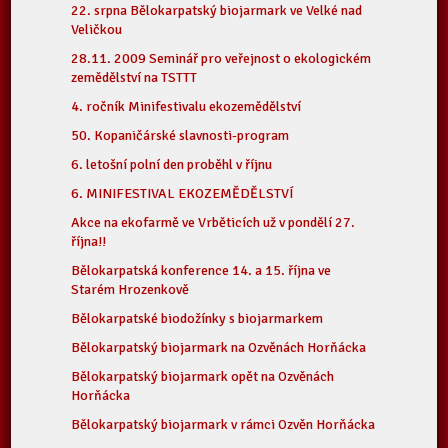
22. srpna Bělokarpatský biojarmark ve Velké nad
Veličkou
28.11. 2009 Seminář pro veřejnost o ekologickém
zemědělství na TSTTT
4. ročník Minifestivalu ekozemědělství
50. Kopaničárské slavnosti-program
6. letošní polní den proběhl v říjnu
6. MINIFESTIVAL EKOZEMĚDĚLSTVÍ
Akce na ekofarmě ve Vrběticích už v pondělí 27.
října!!
Bělokarpatská konference 14. a 15. října ve
Starém Hrozenkově
Bělokarpatské biodožínky s biojarmarkem
Bělokarpatský biojarmark na Ozvěnách Horňácka
Bělokarpatský biojarmark opět na Ozvěnách
Horňácka
Bělokarpatský biojarmark v rámci Ozvěn Horňácka