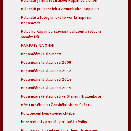
Kalendář jarní a letní akce: Kopanice a okolí
Kalendář podzimních a zimních akcí Kopanice
Kalendář z fotografického workshopu na
Kopanicích
Kalvárie Kopanice-slavnost odhalení a svěcení
památníků
KARPATY NA OHNI
Kopaničárské slavnosti
Kopaničárské slavnosti 2009
Kopaničárské slavnosti 2012
Kopaničárské slavnosti 2014
Kopaničárské slavnosti 2019
Kopaničárské slavnosti ve Starém Hrozenkově
Křest nového CD Ženského sboru Čečera
Kurz pečení kváskového chleba
Kurz pletení z proutí - pro začátečníky
Kurz úpravy bio jehněčího s Hugo Hromasem