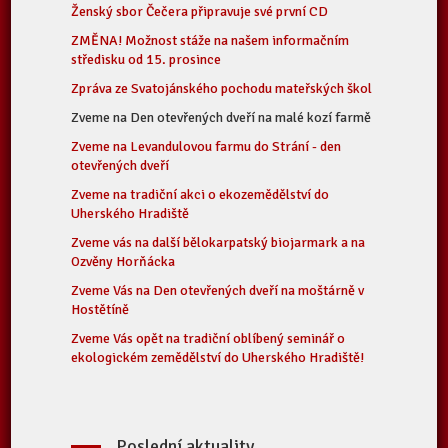
Ženský sbor Čečera připravuje své první CD
ZMĚNA! Možnost stáže na našem informačním
středisku od 15. prosince
Zpráva ze Svatojánského pochodu mateřských škol
Zveme na Den otevřených dveří na malé kozí farmě
Zveme na Levandulovou farmu do Strání - den
otevřených dveří
Zveme na tradiční akci o ekozemědělství do
Uherského Hradiště
Zveme vás na další bělokarpatský biojarmark a na
Ozvěny Horňácka
Zveme Vás na Den otevřených dveří na moštárně v
Hostětíně
Zveme Vás opět na tradiční oblíbený seminář o
ekologickém zemědělství do Uherského Hradiště!
Poslední aktuality