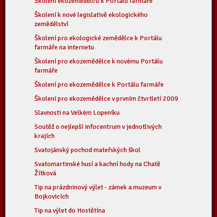
Školení ekozemědělců k Portálu farmáře
Školení k nové legislativě ekologického
zemědělství
Školení pro ekologické zemědělce k Portálu
farmáře na internetu
Školení pro ekozemědělce k novému Portálu
farmáře
Školení pro ekozemědělce k Portálu farmáře
Školení pro ekozemědělce v prvním čtvrtletí 2009
Slavnosti na Velkém Lopeníku
Soutěž o nejlepší infocentrum v jednotlivých
krajích
Svatojánský pochod mateřských škol
Svatomartinské husí a kachní hody na Chatě
Žítková
Tip na prázdninový výlet - zámek a muzeum v
Bojkovicích
Tip na výlet do Hostětína