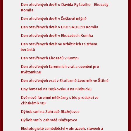
Den otevřených dveří u Davida Ryšavého - Ekosady
Komňa
Den otevřených dveří v Češkově mlýně
Den otevřených dveří v EKO SADECH Komňa
Den otevřených dveří v Ekosadech Komňa
Den otevřených dveří ve Vrběticích i s trhem
beránků
Den otevřených Ekosadů v Komni
Den otevřených faremních vrat a ocenění pro
Květomluvu
Den otevřených vrat v Ekofarmě Javorník ve Štítné
Dny řemesel na Bojkovsku a na Klobucku
Dvě nové faremní mlékárny s bio produkcí ve
Zlínském kraji
Dýňobraní na Zahradě Blažejovce
Dýňobraní v Zahradě Blažejovce
Ekolologické zemědělství v obrazech, slovech a