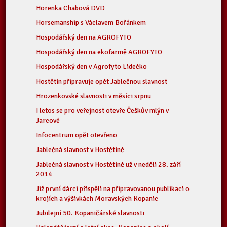
Horenka Chabová DVD
Horsemanship s Václavem Bořánkem
Hospodářský den na AGROFYTO
Hospodářský den na ekofarmě AGROFYTO
Hospodářský den v Agrofyto Lidečko
Hostětín připravuje opět Jablečnou slavnost
Hrozenkovské slavnosti v měsíci srpnu
I letos se pro veřejnost otevře Češkův mlýn v
Jarcové
Infocentrum opět otevřeno
Jablečná slavnost v Hostětíně
Jablečná slavnost v Hostětíně už v neděli 28. září
2014
Již první dárci přispěli na připravovanou publikaci o
krojích a výšivkách Moravských Kopanic
Jubilejní 50. Kopaničárské slavnosti