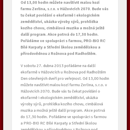
Od 13,00 hodin můžete navštívit malou kozí
farmu Zerlina, s.r.o. v Hážovicích 2070. Bude vás
tu čekat povídání o ekofarmě i ekologickém
zemědělství, ukázka výroby sýrů, prohlídka
kozího chovu, cimbálová muzika a možná ještě
další program. Akce potrvá do 17,30 hodin.
Pořádáme ve spolupráci s farmou, PRO-BIO RC
Bílé Karpaty a Střední školou zemědělskou a
přírodovědnou z Rožnova pod Radhoštěm.
V sobotu 27. dubna 2013 pořádáme na další
ekofarmě v Hážovicích u Rožnova pod Radhoštěm
Den otevřených dveří pro veřejnost. Od 13,00 hodin
můžete navštívit malou kozí farmu Zerlina, s.r.o. v
Hážovicích 2070. Bude vás tu čekat povídání o
ekofarmě i ekologickém zemědělství, ukázka
výroby sýrů, prohlídka kozího chovu, cimbálová
muzika a možná ještě další program. Akce potrvá
do 17,30 hodin. Pořádáme ve spolupráci s farmou
a PRO-BIO RC Bílé Karpaty a Střední školou
zemědělskou a přírodovědnou z Rožnova pod