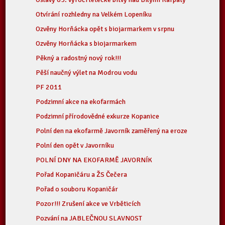
Otvírání rozhledny na Velkém Lopeníku
Ozvěny Horňácka opět s biojarmarkem v srpnu
Ozvěny Horňácka s biojarmarkem
Pěkný a radostný nový rok!!!
Pěší naučný výlet na Modrou vodu
PF 2011
Podzimní akce na ekofarmách
Podzimní přírodovědné exkurze Kopanice
Polní den na ekofarmě Javorník zaměřený na eroze
Polní den opět v Javorníku
POLNÍ DNY NA EKOFARMĚ JAVORNÍK
Pořad Kopaničáru a ŽS Čečera
Pořad o souboru Kopaničár
Pozor!!! Zrušení akce ve Vrběticích
Pozvání na JABLEČNOU SLAVNOST