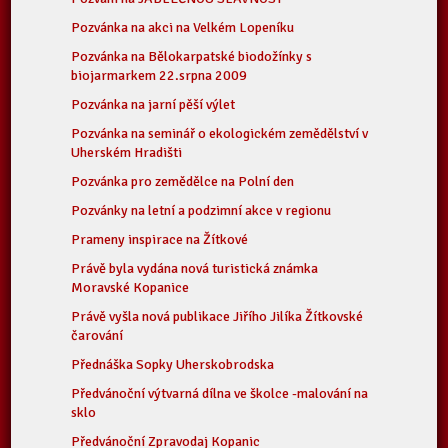
Pozvánka na akci na Velkém Lopeníku
Pozvánka na Bělokarpatské biodožínky s
biojarmarkem 22.srpna 2009
Pozvánka na jarní pěší výlet
Pozvánka na seminář o ekologickém zemědělství v
Uherském Hradišti
Pozvánka pro zemědělce na Polní den
Pozvánky na letní a podzimní akce v regionu
Prameny inspirace na Žítkové
Právě byla vydána nová turistická známka
Moravské Kopanice
Právě vyšla nová publikace Jiřího Jilíka Žítkovské
čarování
Přednáška Sopky Uherskobrodska
Předvánoční výtvarná dílna ve školce -malování na
sklo
Předvánoční Zpravodaj Kopanic