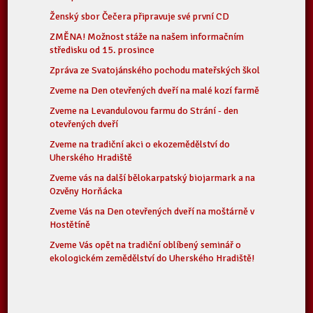
Ženský sbor Čečera připravuje své první CD
ZMĚNA! Možnost stáže na našem informačním
středisku od 15. prosince
Zpráva ze Svatojánského pochodu mateřských škol
Zveme na Den otevřených dveří na malé kozí farmě
Zveme na Levandulovou farmu do Strání - den
otevřených dveří
Zveme na tradiční akci o ekozemědělství do
Uherského Hradiště
Zveme vás na další bělokarpatský biojarmark a na
Ozvěny Horňácka
Zveme Vás na Den otevřených dveří na moštárně v
Hostětíně
Zveme Vás opět na tradiční oblíbený seminář o
ekologickém zemědělství do Uherského Hradiště!