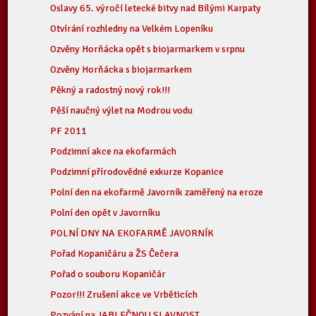
Oslavy 65. výročí letecké bitvy nad Bílými Karpaty
Otvírání rozhledny na Velkém Lopeníku
Ozvěny Horňácka opět s biojarmarkem v srpnu
Ozvěny Horňácka s biojarmarkem
Pěkný a radostný nový rok!!!
Pěší naučný výlet na Modrou vodu
PF 2011
Podzimní akce na ekofarmách
Podzimní přírodovědné exkurze Kopanice
Polní den na ekofarmě Javorník zaměřený na eroze
Polní den opět v Javorníku
POLNÍ DNY NA EKOFARMĚ JAVORNÍK
Pořad Kopaničáru a ŽS Čečera
Pořad o souboru Kopaničár
Pozor!!! Zrušení akce ve Vrběticích
Pozvání na JABLEČNOU SLAVNOST