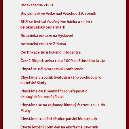
Bioakademie 2008
Biojarmark ve Velké nad Veličkou 19. ročník
Blíží se festival Ozvěny Horňácka a s ním i
bělokarpatský biojarmark
Botanická exkurze na Vyškovci
Botanická exkurze Žítková
Certifikace turistického infocentra
Česká Biopotravina roku 2009 ze Zlínského kraje
Chystá se Bělokarpatská konference
Chystáme 5.ročník Svatojánského pochodu pro
mateřské školy
Chystáme další seminář pro veřejnost o
ekologickém zemědělství
Chystáme se na zajímavý filmový festival LSFF do
Prahy
Chystáme tradiční bělokarpatský biojarmark
Čtvrtý letošní polní den na ekofarmě Javorník