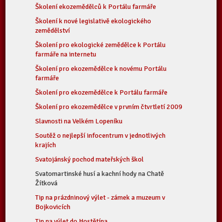
Školení ekozemědělců k Portálu farmáře
Školení k nové legislativě ekologického
zemědělství
Školení pro ekologické zemědělce k Portálu
farmáře na internetu
Školení pro ekozemědělce k novému Portálu
farmáře
Školení pro ekozemědělce k Portálu farmáře
Školení pro ekozemědělce v prvním čtvrtletí 2009
Slavnosti na Velkém Lopeníku
Soutěž o nejlepší infocentrum v jednotlivých
krajích
Svatojánský pochod mateřských škol
Svatomartinské husí a kachní hody na Chatě
Žítková
Tip na prázdninový výlet - zámek a muzeum v
Bojkovicích
Tip na výlet do Hostětína