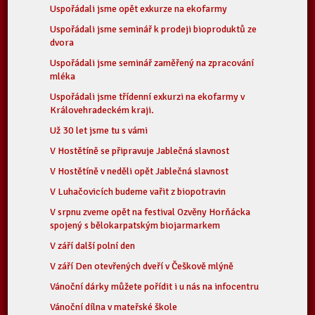
Uspořádali jsme opět exkurze na ekofarmy
Uspořádali jsme seminář k prodeji bioproduktů ze
dvora
Uspořádali jsme seminář zaměřený na zpracování
mléka
Uspořádali jsme třídenní exkurzi na ekofarmy v
Královehradeckém kraji.
Už 30 let jsme tu s vámi
V Hostětíně se připravuje Jablečná slavnost
V Hostětíně v neděli opět Jablečná slavnost
V Luhačovicích budeme vařit z biopotravin
V srpnu zveme opět na festival Ozvěny Horňácka
spojený s bělokarpatským biojarmarkem
V září další polní den
V září Den otevřených dveří v Češkově mlýně
Vánoční dárky můžete pořídit i u nás na infocentru
Vánoční dílna v mateřské škole