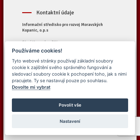
Kontaktní údaje
Informační středisko pro rozvoj Moravských
Kopanic, o.p.s
Starý Hrozenkov 314
687 74 Starý Hrozenkov
Používáme cookies!
Tel.:
+420 572 696 323
Tyto webové stránky používají základní soubory
E-mail:
iskopanice@iskopanice.cz
cookie k zajištění svého správného fungování a
Web:
https://www.iskopanice.cz
sledovací soubory cookie k pochopení toho, jak s nimi
pracujete. Ty se nastavují pouze po souhlasu.
Dovolte mi vybrat
© 2016 Informační středisko pro rozvoj
Vytvořilo studio
Moravských Kopanic, o.p.s. - Všechna práva
Povolit vše
Simpless
vyhrazena
Nastavení