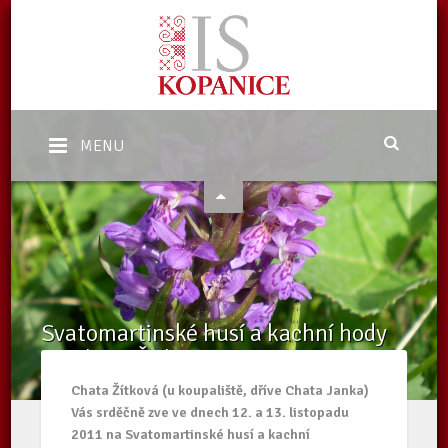
MENU
Svatomartinské husí a kachní hody
na Chatě Žítková
Domů
/
Aktuality
/
Svatomartinské husí a kachní hody na Chatě
Chata Žítková (u koupaliště, dříve Chata Janka)
Žítková
Vás srděčně zve ve dnech 12. a 13. listopadu
2011 na Svatomartinské husí a kachní