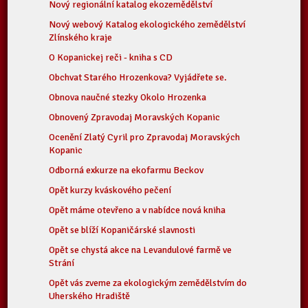
Nový regionální katalog ekozemědělství
Nový webový Katalog ekologického zemědělství
Zlínského kraje
O Kopanickej reči - kniha s CD
Obchvat Starého Hrozenkova? Vyjádřete se.
Obnova naučné stezky Okolo Hrozenka
Obnovený Zpravodaj Moravských Kopanic
Ocenění Zlatý Cyril pro Zpravodaj Moravských
Kopanic
Odborná exkurze na ekofarmu Beckov
Opět kurzy kváskového pečení
Opět máme otevřeno a v nabídce nová kniha
Opět se blíží Kopaničárské slavnosti
Opět se chystá akce na Levandulové farmě ve
Strání
Opět vás zveme za ekologickým zemědělstvím do
Uherského Hradiště