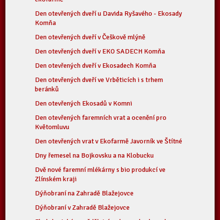
Den otevřených dveří u Davida Ryšavého - Ekosady
Komňa
Den otevřených dveří v Češkově mlýně
Den otevřených dveří v EKO SADECH Komňa
Den otevřených dveří v Ekosadech Komňa
Den otevřených dveří ve Vrběticích i s trhem
beránků
Den otevřených Ekosadů v Komni
Den otevřených faremních vrat a ocenění pro
Květomluvu
Den otevřených vrat v Ekofarmě Javorník ve Štítné
Dny řemesel na Bojkovsku a na Klobucku
Dvě nové faremní mlékárny s bio produkcí ve
Zlínském kraji
Dýňobraní na Zahradě Blažejovce
Dýňobraní v Zahradě Blažejovce