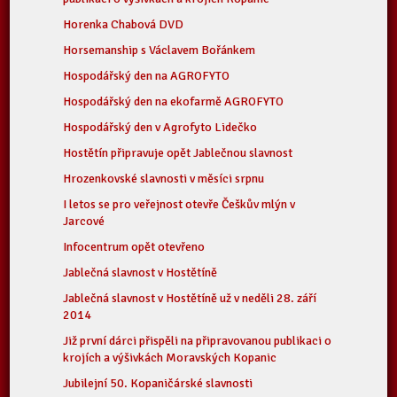
Horenka Chabová DVD
Horsemanship s Václavem Bořánkem
Hospodářský den na AGROFYTO
Hospodářský den na ekofarmě AGROFYTO
Hospodářský den v Agrofyto Lidečko
Hostětín připravuje opět Jablečnou slavnost
Hrozenkovské slavnosti v měsíci srpnu
I letos se pro veřejnost otevře Češkův mlýn v
Jarcové
Infocentrum opět otevřeno
Jablečná slavnost v Hostětíně
Jablečná slavnost v Hostětíně už v neděli 28. září
2014
Již první dárci přispěli na připravovanou publikaci o
krojích a výšivkách Moravských Kopanic
Jubilejní 50. Kopaničárské slavnosti