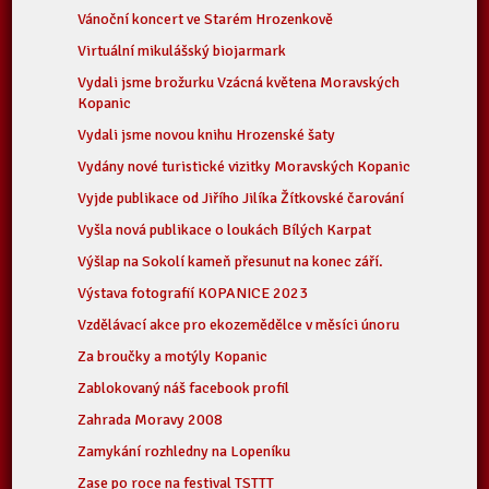
Vánoční koncert ve Starém Hrozenkově
Virtuální mikulášský biojarmark
Vydali jsme brožurku Vzácná květena Moravských
Kopanic
Vydali jsme novou knihu Hrozenské šaty
Vydány nové turistické vizitky Moravských Kopanic
Vyjde publikace od Jiřího Jilíka Žítkovské čarování
Vyšla nová publikace o loukách Bílých Karpat
Výšlap na Sokolí kameň přesunut na konec září.
Výstava fotografií KOPANICE 2023
Vzdělávací akce pro ekozemědělce v měsíci únoru
Za broučky a motýly Kopanic
Zablokovaný náš facebook profil
Zahrada Moravy 2008
Zamykání rozhledny na Lopeníku
Zase po roce na festival TSTTT