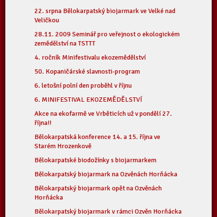
22. srpna Bělokarpatský biojarmark ve Velké nad
Veličkou
28.11. 2009 Seminář pro veřejnost o ekologickém
zemědělství na TSTTT
4. ročník Minifestivalu ekozemědělství
50. Kopaničárské slavnosti-program
6. letošní polní den proběhl v říjnu
6. MINIFESTIVAL EKOZEMĚDĚLSTVÍ
Akce na ekofarmě ve Vrběticích už v pondělí 27.
října!!
Bělokarpatská konference 14. a 15. října ve
Starém Hrozenkově
Bělokarpatské biodožínky s biojarmarkem
Bělokarpatský biojarmark na Ozvěnách Horňácka
Bělokarpatský biojarmark opět na Ozvěnách
Horňácka
Bělokarpatský biojarmark v rámci Ozvěn Horňácka