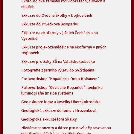
Ekolologické zemědělství v obrazech, slovech a
chutích
Exkurze do Ovocné školky v Bojkovicích
Exkurze do Pivečkova lesoparku
Exkurze na ekofarmy v jižních Čechách a na
Vysočině
Exkurze pro ekozemědělce na ekofarmy v jiných
regionech
Exkurze pro žáky ZŠ na Valašskoklobucko
Fotografie z jarního výletu do Sv.Štěpána
Fotoworkshop "Kopanice s Robo Kočanem"
Fotoworkshop "Osvícené Kopanice"- technika
luminografie (malba světlem)
Geo exkurze lomy a kyselky Uherskobrodska
Geologická exkurze do lomu v Hrozenkově
Geologická exkurze lom Skalky
Hledáme sponzory a dárce pro nově připravovanou
publikaci o výšivkách a krojích Kopanic