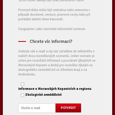
16,00 hodin. Někdy nás však zastihnete i déle.
Provozní doba může být změněna nebo omezena v
případě dovolené, nemoci, pracovní cesty nebo při
pořádání aktivit mimo kancelář.
Fungujeme i jako turistické informační centrum.
Chcete víc informací?
Zadejte váš e-mail a my vás zařadíme do některého z
našich dvou rozesílkových seznamů. Jeden seznam je
určen pro rozesílání informací a pozvánek týkajících se
Moravských Kopanic a druhý pro rozesílku týkající se
ekologického zemědělství ve Zlínském kraji a na
Hodonínsku.
Informace o Moravských Kopanicích a regionu
Ekologické zemědělství