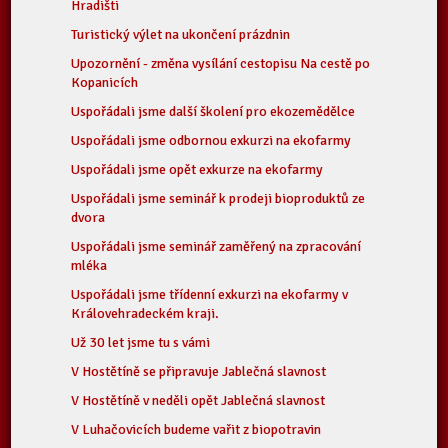
Hradišti
Turistický výlet na ukončení prázdnin
Upozornění - změna vysílání cestopisu Na cestě po
Kopanicích
Uspořádali jsme další školení pro ekozemědělce
Uspořádali jsme odbornou exkurzi na ekofarmy
Uspořádali jsme opět exkurze na ekofarmy
Uspořádali jsme seminář k prodeji bioproduktů ze
dvora
Uspořádali jsme seminář zaměřený na zpracování
mléka
Uspořádali jsme třídenní exkurzi na ekofarmy v
Královehradeckém kraji.
Už 30 let jsme tu s vámi
V Hostětíně se připravuje Jablečná slavnost
V Hostětíně v neděli opět Jablečná slavnost
V Luhačovicích budeme vařit z biopotravin