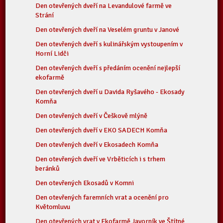
Den otevřených dveří na Levandulové farmě ve
Strání
Den otevřených dveří na Veselém gruntu v Janové
Den otevřených dveří s kulinářským vystoupením v
Horní Lidči
Den otevřených dveří s předáním ocenění nejlepší
ekofarmě
Den otevřených dveří u Davida Ryšavého - Ekosady
Komňa
Den otevřených dveří v Češkově mlýně
Den otevřených dveří v EKO SADECH Komňa
Den otevřených dveří v Ekosadech Komňa
Den otevřených dveří ve Vrběticích i s trhem
beránků
Den otevřených Ekosadů v Komni
Den otevřených faremních vrat a ocenění pro
Květomluvu
Den otevřených vrat v Ekofarmě Javorník ve Štítné