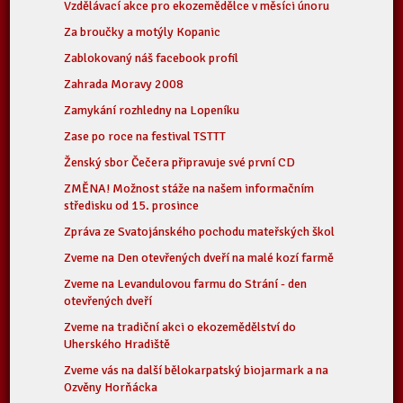
Vzdělávací akce pro ekozemědělce v měsíci únoru
Za broučky a motýly Kopanic
Zablokovaný náš facebook profil
Zahrada Moravy 2008
Zamykání rozhledny na Lopeníku
Zase po roce na festival TSTTT
Ženský sbor Čečera připravuje své první CD
ZMĚNA! Možnost stáže na našem informačním
středisku od 15. prosince
Zpráva ze Svatojánského pochodu mateřských škol
Zveme na Den otevřených dveří na malé kozí farmě
Zveme na Levandulovou farmu do Strání - den
otevřených dveří
Zveme na tradiční akci o ekozemědělství do
Uherského Hradiště
Zveme vás na další bělokarpatský biojarmark a na
Ozvěny Horňácka