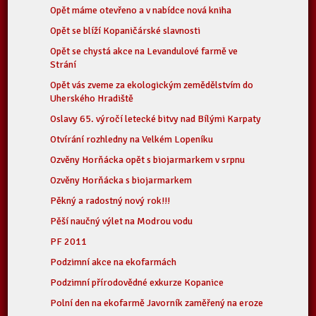
Opět máme otevřeno a v nabídce nová kniha
Opět se blíží Kopaničárské slavnosti
Opět se chystá akce na Levandulové farmě ve
Strání
Opět vás zveme za ekologickým zemědělstvím do
Uherského Hradiště
Oslavy 65. výročí letecké bitvy nad Bílými Karpaty
Otvírání rozhledny na Velkém Lopeníku
Ozvěny Horňácka opět s biojarmarkem v srpnu
Ozvěny Horňácka s biojarmarkem
Pěkný a radostný nový rok!!!
Pěší naučný výlet na Modrou vodu
PF 2011
Podzimní akce na ekofarmách
Podzimní přírodovědné exkurze Kopanice
Polní den na ekofarmě Javorník zaměřený na eroze