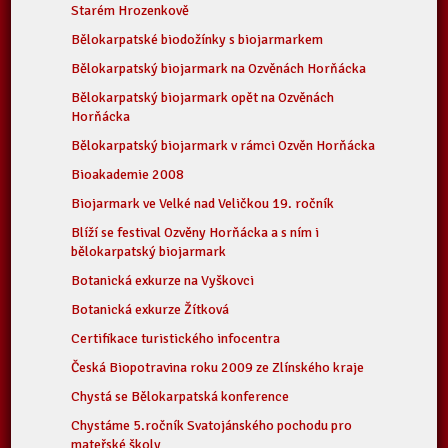
Starém Hrozenkově
Bělokarpatské biodožínky s biojarmarkem
Bělokarpatský biojarmark na Ozvěnách Horňácka
Bělokarpatský biojarmark opět na Ozvěnách
Horňácka
Bělokarpatský biojarmark v rámci Ozvěn Horňácka
Bioakademie 2008
Biojarmark ve Velké nad Veličkou 19. ročník
Blíží se festival Ozvěny Horňácka a s ním i
bělokarpatský biojarmark
Botanická exkurze na Vyškovci
Botanická exkurze Žítková
Certifikace turistického infocentra
Česká Biopotravina roku 2009 ze Zlínského kraje
Chystá se Bělokarpatská konference
Chystáme 5.ročník Svatojánského pochodu pro
mateřské školy