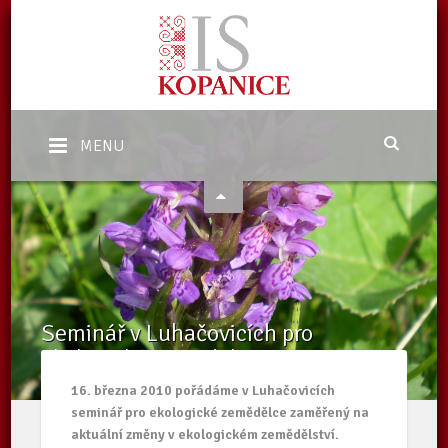
MENU
Seminář v Luhačovicích pro
ekologické zemědělce
Domů
/
Aktuality
/
Seminář v Luhačovicích pro ekologické
16. března 2010 pořádáme v Luhačovicích
zemědělce
seminář pro ekologické zemědělce zaměřený na
aktuální změny v ekologickém zemědělství.