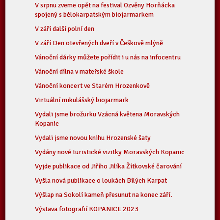
V srpnu zveme opět na festival Ozvěny Horňácka
spojený s bělokarpatským biojarmarkem
V září další polní den
V září Den otevřených dveří v Češkově mlýně
Vánoční dárky můžete pořídit i u nás na infocentru
Vánoční dílna v mateřské škole
Vánoční koncert ve Starém Hrozenkově
Virtuální mikulášský biojarmark
Vydali jsme brožurku Vzácná květena Moravských
Kopanic
Vydali jsme novou knihu Hrozenské šaty
Vydány nové turistické vizitky Moravských Kopanic
Vyjde publikace od Jiřího Jilíka Žítkovské čarování
Vyšla nová publikace o loukách Bílých Karpat
Výšlap na Sokolí kameň přesunut na konec září.
Výstava fotografií KOPANICE 2023