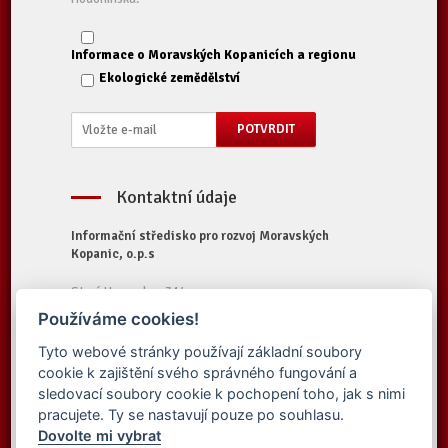
Informace o Moravských Kopanicích a regionu
Ekologické zemědělství
Kontaktní údaje
Informační středisko pro rozvoj Moravských
Kopanic, o.p.s
Starý Hrozenkov 314
687 74 Starý Hrozenkov
Používáme cookies!
Tel.:
+420 572 696 323
Tyto webové stránky používají základní soubory
E-mail:
iskopanice@iskopanice.cz
cookie k zajištění svého správného fungování a
Web:
https://www.iskopanice.cz
sledovací soubory cookie k pochopení toho, jak s nimi
pracujete. Ty se nastavují pouze po souhlasu.
Dovolte mi vybrat