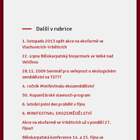
Další v rubrice
1. listopadu 2013 opět akce na ekofarmě ve
Vlachovicích-Vrběticích
22. srpna Bělokarpatský biojarmark ve Velké nad
Veličkou
28.11. 2009 Seminář pro veřejnost o ekologickém
zemědělství na TSTTT
4. ročník Minifestivalu ekozemědělství
50. Kopaničárské slavnosti-program
6. letošní polní den proběhl v říjnu
6. MINIFESTIVAL EKOZEMĚDĚLSTVÍ
Akce na ekofarmě ve Vrběticích už v pondělí 27.
října!!
Bělokarpatská konference 14. a 15. října ve