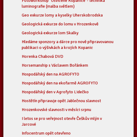
Fotoworkshop "Osvícené Kopanice"- technika
luminografie (malba světlem)
Geo exkurze lomy a kyselky Uherskobrodska
Geologická exkurze do lomu v Hrozenkově
Geologická exkurze lom Skalky
Hledáme sponzory a dárce pro nově připravovanou
publikaci o výšivkách a krojích Kopanic
Horenka Chabová DVD
Horsemanship s Václavem Bořánkem
Hospodářský den na AGROFYTO
Hospodářský den na ekofarmě AGROFYTO
Hospodářský den v Agrofyto Lidečko
Hostětín připravuje opět Jablečnou slavnost
Hrozenkovské slavnosti v měsíci srpnu
I letos se pro veřejnost otevře Češkův mlýn v
Jarcové
Infocentrum opět otevřeno