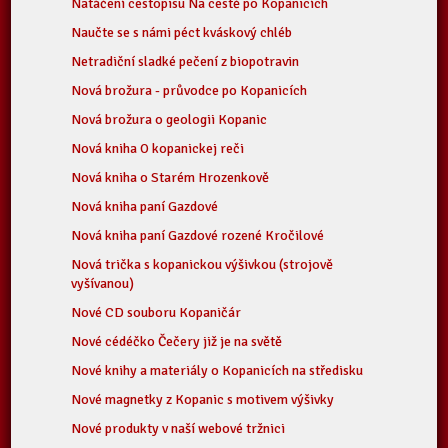
Natáčení cestopisu Na cestě po Kopanicích
Naučte se s námi péct kváskový chléb
Netradiční sladké pečení z biopotravin
Nová brožura - průvodce po Kopanicích
Nová brožura o geologii Kopanic
Nová kniha O kopanickej reči
Nová kniha o Starém Hrozenkově
Nová kniha paní Gazdové
Nová kniha paní Gazdové rozené Kročilové
Nová trička s kopanickou výšivkou (strojově
vyšívanou)
Nové CD souboru Kopaničár
Nové cédéčko Čečery již je na světě
Nové knihy a materiály o Kopanicích na středisku
Nové magnetky z Kopanic s motivem výšivky
Nové produkty v naší webové tržnici