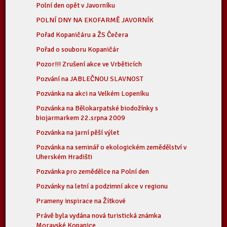
Polní den opět v Javorníku
POLNÍ DNY NA EKOFARMĚ JAVORNÍK
Pořad Kopaničáru a ŽS Čečera
Pořad o souboru Kopaničár
Pozor!!! Zrušení akce ve Vrběticích
Pozvání na JABLEČNOU SLAVNOST
Pozvánka na akci na Velkém Lopeníku
Pozvánka na Bělokarpatské biodožínky s
biojarmarkem 22.srpna 2009
Pozvánka na jarní pěší výlet
Pozvánka na seminář o ekologickém zemědělství v
Uherském Hradišti
Pozvánka pro zemědělce na Polní den
Pozvánky na letní a podzimní akce v regionu
Prameny inspirace na Žítkové
Právě byla vydána nová turistická známka
Moravské Kopanice