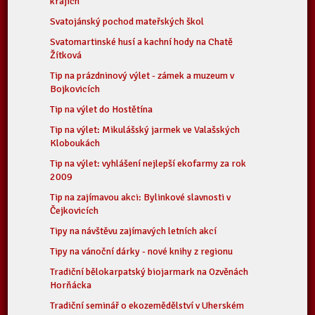
krajích
Svatojánský pochod mateřských škol
Svatomartinské husí a kachní hody na Chatě
Žítková
Tip na prázdninový výlet - zámek a muzeum v
Bojkovicích
Tip na výlet do Hostětína
Tip na výlet: Mikulášský jarmek ve Valašských
Kloboukách
Tip na výlet: vyhlášení nejlepší ekofarmy za rok
2009
Tip na zajímavou akci: Bylinkové slavnosti v
Čejkovicích
Tipy na návštěvu zajímavých letních akcí
Tipy na vánoční dárky - nové knihy z regionu
Tradiční bělokarpatský biojarmark na Ozvěnách
Horňácka
Tradiční seminář o ekozemědělství v Uherském