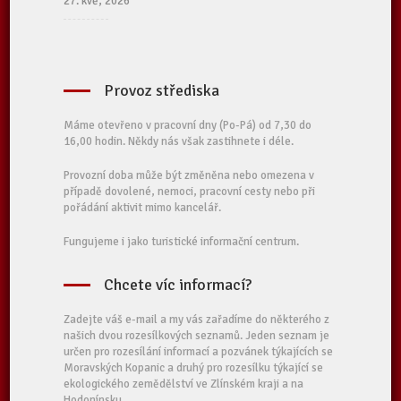
27. kvě, 2026
Provoz střediska
Máme otevřeno v pracovní dny (Po-Pá) od 7,30 do
16,00 hodin. Někdy nás však zastihnete i déle.
Provozní doba může být změněna nebo omezena v
případě dovolené, nemoci, pracovní cesty nebo při
pořádání aktivit mimo kancelář.
Fungujeme i jako turistické informační centrum.
Chcete víc informací?
Zadejte váš e-mail a my vás zařadíme do některého z
našich dvou rozesílkových seznamů. Jeden seznam je
určen pro rozesílání informací a pozvánek týkajících se
Moravských Kopanic a druhý pro rozesílku týkající se
ekologického zemědělství ve Zlínském kraji a na
Hodonínsku.