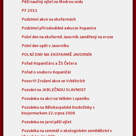
Pěší naučný výlet na Modrou vodu
PF 2011
Podzimní akce na ekofarmách
Podzimní přírodovědné exkurze Kopanice
Polní den na ekofarmě Javorník zaměřený na eroze
Polní den opět v Javorníku
POLNÍ DNY NA EKOFARMĚ JAVORNÍK
Pořad Kopaničáru a ŽS Čečera
Pořad o souboru Kopaničár
Pozor!!! Zrušení akce ve Vrběticích
Pozvání na JABLEČNOU SLAVNOST
Pozvánka na akci na Velkém Lopeníku
Pozvánka na Bělokarpatské biodožínky s
biojarmarkem 22.srpna 2009
Pozvánka na jarní pěší výlet
Pozvánka na seminář o ekologickém zemědělství v