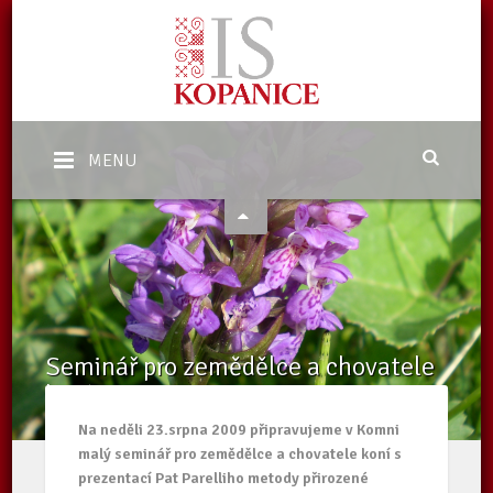
MENU
Seminář pro zemědělce a chovatele
koní v Komni
Domů
/
Aktuality
/
Seminář pro zemědělce a chovatele koní v Komni
Na neděli 23.srpna 2009 připravujeme v Komni
malý seminář pro zemědělce a chovatele koní s
prezentací Pat Parelliho metody přirozené