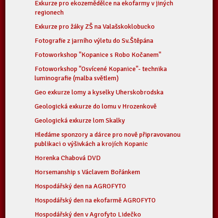
Exkurze pro ekozemědělce na ekofarmy v jiných
regionech
Exkurze pro žáky ZŠ na Valašskoklobucko
Fotografie z jarního výletu do Sv.Štěpána
Fotoworkshop "Kopanice s Robo Kočanem"
Fotoworkshop "Osvícené Kopanice"- technika
luminografie (malba světlem)
Geo exkurze lomy a kyselky Uherskobrodska
Geologická exkurze do lomu v Hrozenkově
Geologická exkurze lom Skalky
Hledáme sponzory a dárce pro nově připravovanou
publikaci o výšivkách a krojích Kopanic
Horenka Chabová DVD
Horsemanship s Václavem Bořánkem
Hospodářský den na AGROFYTO
Hospodářský den na ekofarmě AGROFYTO
Hospodářský den v Agrofyto Lidečko