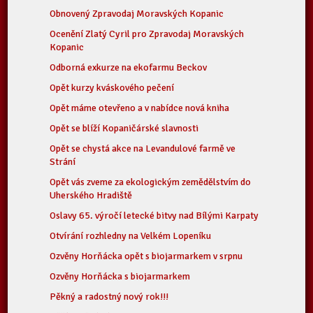
Obnovený Zpravodaj Moravských Kopanic
Ocenění Zlatý Cyril pro Zpravodaj Moravských
Kopanic
Odborná exkurze na ekofarmu Beckov
Opět kurzy kváskového pečení
Opět máme otevřeno a v nabídce nová kniha
Opět se blíží Kopaničárské slavnosti
Opět se chystá akce na Levandulové farmě ve
Strání
Opět vás zveme za ekologickým zemědělstvím do
Uherského Hradiště
Oslavy 65. výročí letecké bitvy nad Bílými Karpaty
Otvírání rozhledny na Velkém Lopeníku
Ozvěny Horňácka opět s biojarmarkem v srpnu
Ozvěny Horňácka s biojarmarkem
Pěkný a radostný nový rok!!!