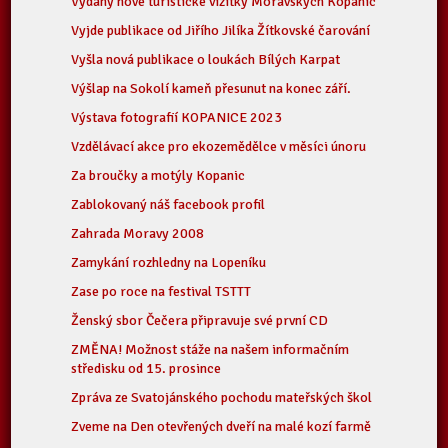
Vydány nové turistické vizitky Moravských Kopanic
Vyjde publikace od Jiřího Jilíka Žítkovské čarování
Vyšla nová publikace o loukách Bílých Karpat
Výšlap na Sokolí kameň přesunut na konec září.
Výstava fotografií KOPANICE 2023
Vzdělávací akce pro ekozemědělce v měsíci únoru
Za broučky a motýly Kopanic
Zablokovaný náš facebook profil
Zahrada Moravy 2008
Zamykání rozhledny na Lopeníku
Zase po roce na festival TSTTT
Ženský sbor Čečera připravuje své první CD
ZMĚNA! Možnost stáže na našem informačním
středisku od 15. prosince
Zpráva ze Svatojánského pochodu mateřských škol
Zveme na Den otevřených dveří na malé kozí farmě