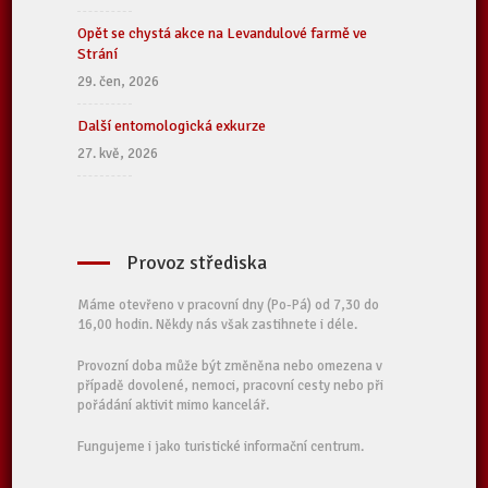
Opět se chystá akce na Levandulové farmě ve
Strání
29. čen, 2026
Další entomologická exkurze
27. kvě, 2026
Provoz střediska
Máme otevřeno v pracovní dny (Po-Pá) od 7,30 do
16,00 hodin. Někdy nás však zastihnete i déle.
Provozní doba může být změněna nebo omezena v
případě dovolené, nemoci, pracovní cesty nebo při
pořádání aktivit mimo kancelář.
Fungujeme i jako turistické informační centrum.