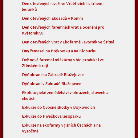
Den otevřených dveří ve Vrběticích i s trhem
beránků
Den otevřených Ekosadů v Komni
Den otevřených faremních vrat a ocenění pro
Květomluvu
Den otevřených vrat v Ekofarmě Javorník ve Štítné
Dny řemesel na Bojkovsku a na Klobucku
Dvě nové faremní mlékárny s bio produkcí ve
Zlínském kraji
Dýňobraní na Zahradě Blažejovce
Dýňobraní v Zahradě Blažejovce
Ekolologické zemědělství v obrazech, slovech a
chutích
Exkurze do Ovocné školky v Bojkovicích
Exkurze do Pivečkova lesoparku
Exkurze na ekofarmy v jižních Čechách a na
Vysočině