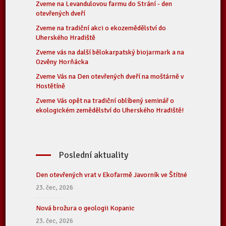
Zveme na Levandulovou farmu do Strání - den
otevřených dveří
Zveme na tradiční akci o ekozemědělství do
Uherského Hradiště
Zveme vás na další bělokarpatský biojarmark a na
Ozvěny Horňácka
Zveme Vás na Den otevřených dveří na moštárně v
Hostětíně
Zveme Vás opět na tradiční oblíbený seminář o
ekologickém zemědělství do Uherského Hradiště!
Poslední aktuality
Den otevřených vrat v Ekofarmě Javorník ve Štítné
23. čec, 2026
Nová brožura o geologii Kopanic
23. čec, 2026