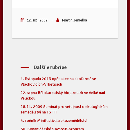
12. srp, 2009
·
Martin Jemelka
Další v rubrice
1. listopadu 2013 opět akce na ekofarmě ve
Vlachovicích-Vrběticích
22. srpna Bělokarpatský biojarmark ve Velké nad
Veličkou
28.11. 2009 Seminář pro veřejnost o ekologickém
zemědělství na TSTTT
4. ročník Minifestivalu ekozemědělství
50. Kopaničárské slavnosti-program