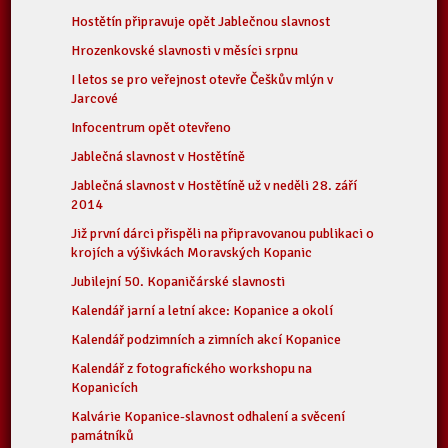
Hostětín připravuje opět Jablečnou slavnost
Hrozenkovské slavnosti v měsíci srpnu
I letos se pro veřejnost otevře Češkův mlýn v
Jarcové
Infocentrum opět otevřeno
Jablečná slavnost v Hostětíně
Jablečná slavnost v Hostětíně už v neděli 28. září
2014
Již první dárci přispěli na připravovanou publikaci o
krojích a výšivkách Moravských Kopanic
Jubilejní 50. Kopaničárské slavnosti
Kalendář jarní a letní akce: Kopanice a okolí
Kalendář podzimních a zimních akcí Kopanice
Kalendář z fotografického workshopu na
Kopanicích
Kalvárie Kopanice-slavnost odhalení a svěcení
památníků