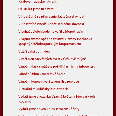
Královehradeckém kraji.
Už 30 let jsme tu s vámi
V Hostětíně se připravuje Jablečná slavnost
V Hostětíně v neděli opět Jablečná slavnost
V Luhačovicích budeme vařit z biopotravin
V srpnu zveme opět na festival Ozvěny Horňácka
spojený s bělokarpatským biojarmarkem
V září další polní den
V září Den otevřených dveří v Češkově mlýně
Vánoční dárky můžete pořídit i u nás na infocentru
Vánoční dílna v mateřské škole
Vánoční koncert ve Starém Hrozenkově
Virtuální mikulášský biojarmark
Vydali jsme brožurku Vzácná květena Moravských
Kopanic
Vydali jsme novou knihu Hrozenské šaty