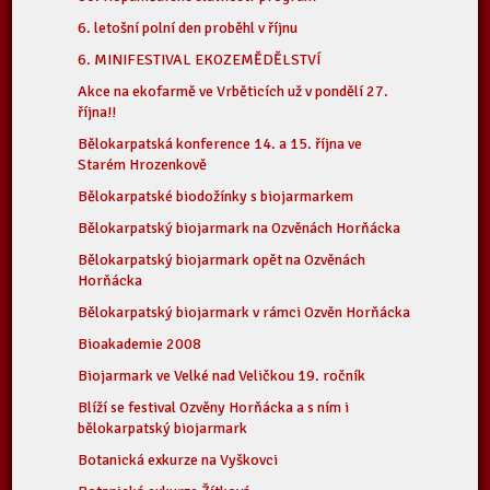
6. letošní polní den proběhl v říjnu
6. MINIFESTIVAL EKOZEMĚDĚLSTVÍ
Akce na ekofarmě ve Vrběticích už v pondělí 27.
října!!
Bělokarpatská konference 14. a 15. října ve
Starém Hrozenkově
Bělokarpatské biodožínky s biojarmarkem
Bělokarpatský biojarmark na Ozvěnách Horňácka
Bělokarpatský biojarmark opět na Ozvěnách
Horňácka
Bělokarpatský biojarmark v rámci Ozvěn Horňácka
Bioakademie 2008
Biojarmark ve Velké nad Veličkou 19. ročník
Blíží se festival Ozvěny Horňácka a s ním i
bělokarpatský biojarmark
Botanická exkurze na Vyškovci