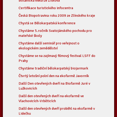
Botanická exkurze Žítková
Certifikace turistického infocentra
Česká Biopotravina roku 2009 ze Zlínského kraje
Chystá se Bělokarpatská konference
Chystáme 5.ročník Svatojánského pochodu pro
mateřské školy
Chystáme další seminář pro veřejnost o
ekologickém zemědělství
Chystáme se na zajímavý filmový festival LSFF do
Prahy
Chystáme tradiční bělokarpatský biojarmark
Čtvrtý letošní polní den na ekofarmě Javorník
Další Den otevřených dveří na Biofarmě Juré v
Lužkovicích
Další den otevřených dveří na ekofarmě ve
Vlachovicích-Vrběticích
Další den otevřených dveří proběhl na ekofarmě v
Lidečku