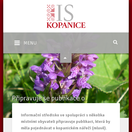
MENU
Připravuje se publikace o
kopanickém nářečí
Domů
/
Aktuality
/
Připravuje se publikace o kopanickém nářečí
Informační středisko ve spolupráci s několika
místními obyvateli připravuje publikaci, která by
měla pojednávat o kopanickém nářečí (mluvě).