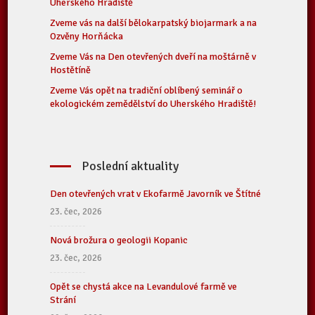
Uherského Hradiště
Zveme vás na další bělokarpatský biojarmark a na
Ozvěny Horňácka
Zveme Vás na Den otevřených dveří na moštárně v
Hostětíně
Zveme Vás opět na tradiční oblíbený seminář o
ekologickém zemědělství do Uherského Hradiště!
Poslední aktuality
Den otevřených vrat v Ekofarmě Javorník ve Štítné
23. čec, 2026
Nová brožura o geologii Kopanic
23. čec, 2026
Opět se chystá akce na Levandulové farmě ve
Strání