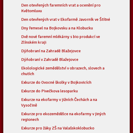
Den otevřených faremních vrat a ocenění pro
Květomluvu
Den otevřených vrat v Ekofarmě Javorník ve Štítné
Dny řemesel na Bojkovsku a na Klobucku
Dvě nové faremní mlékárny s bio produkcí ve
Zlínském kraji
Dýňobraní na Zahradě Blažejovce
Dýňobraní v Zahradě Blažejovce
Ekolologické zemědělství v obrazech, slovech a
chutích
Exkurze do Ovocné školky v Bojkovicích
Exkurze do Pivečkova lesoparku
Exkurze na ekofarmy v jižních Čechách a na
Vysočině
Exkurze pro ekozemědělce na ekofarmy v jiných
regionech
Exkurze pro žáky ZŠ na Valašskoklobucko