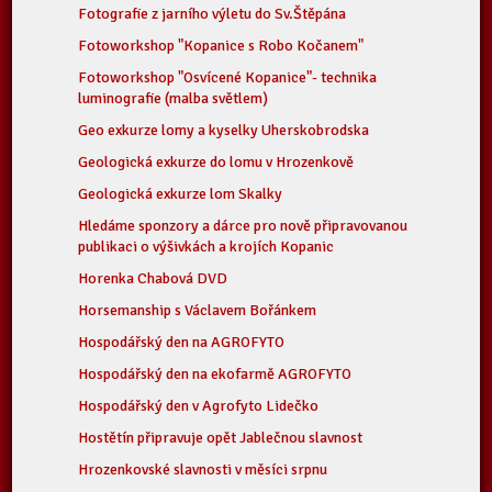
Fotografie z jarního výletu do Sv.Štěpána
Fotoworkshop "Kopanice s Robo Kočanem"
Fotoworkshop "Osvícené Kopanice"- technika
luminografie (malba světlem)
Geo exkurze lomy a kyselky Uherskobrodska
Geologická exkurze do lomu v Hrozenkově
Geologická exkurze lom Skalky
Hledáme sponzory a dárce pro nově připravovanou
publikaci o výšivkách a krojích Kopanic
Horenka Chabová DVD
Horsemanship s Václavem Bořánkem
Hospodářský den na AGROFYTO
Hospodářský den na ekofarmě AGROFYTO
Hospodářský den v Agrofyto Lidečko
Hostětín připravuje opět Jablečnou slavnost
Hrozenkovské slavnosti v měsíci srpnu