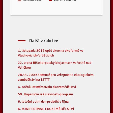
Další v rubrice
1. listopadu 2013 opět akce na ekofarmě ve
Vlachovicích-Vrběticích
22. srpna Bělokarpatský biojarmark ve Velké nad
Veličkou
28.11. 2009 Seminář pro veřejnost o ekologickém
zemědělství na TSTTT
4. ročník Minifestivalu ekozemědělství
50. Kopaničárské slavnosti-program
6. letošní polní den proběhl v říjnu
6. MINIFESTIVAL EKOZEMĚDĚLSTVÍ