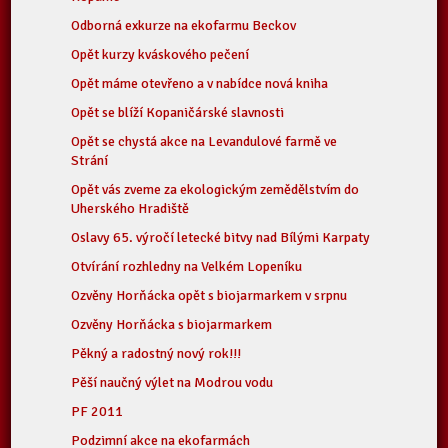
Odborná exkurze na ekofarmu Beckov
Opět kurzy kváskového pečení
Opět máme otevřeno a v nabídce nová kniha
Opět se blíží Kopaničárské slavnosti
Opět se chystá akce na Levandulové farmě ve
Strání
Opět vás zveme za ekologickým zemědělstvím do
Uherského Hradiště
Oslavy 65. výročí letecké bitvy nad Bílými Karpaty
Otvírání rozhledny na Velkém Lopeníku
Ozvěny Horňácka opět s biojarmarkem v srpnu
Ozvěny Horňácka s biojarmarkem
Pěkný a radostný nový rok!!!
Pěší naučný výlet na Modrou vodu
PF 2011
Podzimní akce na ekofarmách