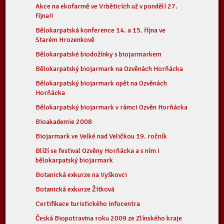
Akce na ekofarmě ve Vrběticích už v pondělí 27.
října!!
Bělokarpatská konference 14. a 15. října ve
Starém Hrozenkově
Bělokarpatské biodožínky s biojarmarkem
Bělokarpatský biojarmark na Ozvěnách Horňácka
Bělokarpatský biojarmark opět na Ozvěnách
Horňácka
Bělokarpatský biojarmark v rámci Ozvěn Horňácka
Bioakademie 2008
Biojarmark ve Velké nad Veličkou 19. ročník
Blíží se festival Ozvěny Horňácka a s ním i
bělokarpatský biojarmark
Botanická exkurze na Vyškovci
Botanická exkurze Žítková
Certifikace turistického infocentra
Česká Biopotravina roku 2009 ze Zlínského kraje