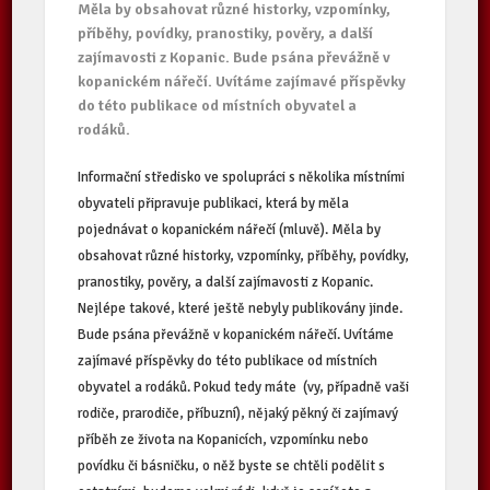
Měla by obsahovat různé historky, vzpomínky,
příběhy, povídky, pranostiky, pověry, a další
zajímavosti z Kopanic. Bude psána převážně v
kopanickém nářečí. Uvítáme zajímavé příspěvky
do této publikace od místních obyvatel a
rodáků.
Informační středisko ve spolupráci s několika místními
obyvateli připravuje publikaci, která by měla
pojednávat o kopanickém nářečí (mluvě). Měla by
obsahovat různé historky, vzpomínky, příběhy, povídky,
pranostiky, pověry, a další zajímavosti z Kopanic.
Nejlépe takové, které ještě nebyly publikovány jinde.
Bude psána převážně v kopanickém nářečí. Uvítáme
zajímavé příspěvky do této publikace od místních
obyvatel a rodáků. Pokud tedy máte (vy, případně vaši
rodiče, prarodiče, příbuzní), nějaký pěkný či zajímavý
příběh ze života na Kopanicích, vzpomínku nebo
povídku či básničku, o něž byste se chtěli podělit s