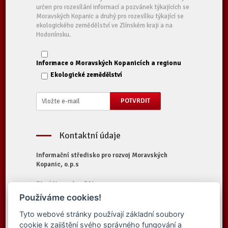
určen pro rozesílání informací a pozvánek týkajících se
Moravských Kopanic a druhý pro rozesílku týkající se
ekologického zemědělství ve Zlínském kraji a na
Hodonínsku.
Informace o Moravských Kopanicích a regionu
Ekologické zemědělství
Kontaktní údaje
Informační středisko pro rozvoj Moravských
Kopanic, o.p.s
Starý Hrozenkov 314
687 74 Starý Hrozenkov
Používáme cookies!
Tel.:
+420 572 696 323
Tyto webové stránky používají základní soubory
E-mail:
iskopanice@iskopanice.cz
cookie k zajištění svého správného fungování a