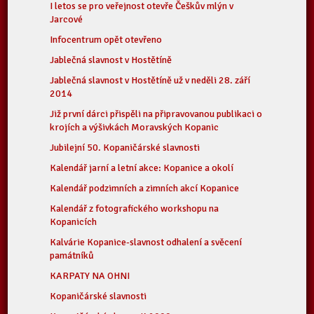
I letos se pro veřejnost otevře Češkův mlýn v
Jarcové
Infocentrum opět otevřeno
Jablečná slavnost v Hostětíně
Jablečná slavnost v Hostětíně už v neděli 28. září
2014
Již první dárci přispěli na připravovanou publikaci o
krojích a výšivkách Moravských Kopanic
Jubilejní 50. Kopaničárské slavnosti
Kalendář jarní a letní akce: Kopanice a okolí
Kalendář podzimních a zimních akcí Kopanice
Kalendář z fotografického workshopu na
Kopanicích
Kalvárie Kopanice-slavnost odhalení a svěcení
památníků
KARPATY NA OHNI
Kopaničárské slavnosti