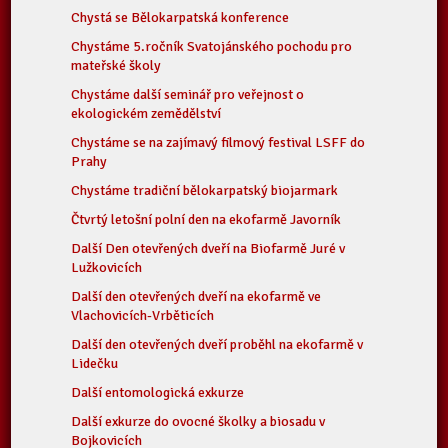
Chystá se Bělokarpatská konference
Chystáme 5.ročník Svatojánského pochodu pro
mateřské školy
Chystáme další seminář pro veřejnost o
ekologickém zemědělství
Chystáme se na zajímavý filmový festival LSFF do
Prahy
Chystáme tradiční bělokarpatský biojarmark
Čtvrtý letošní polní den na ekofarmě Javorník
Další Den otevřených dveří na Biofarmě Juré v
Lužkovicích
Další den otevřených dveří na ekofarmě ve
Vlachovicích-Vrběticích
Další den otevřených dveří proběhl na ekofarmě v
Lidečku
Další entomologická exkurze
Další exkurze do ovocné školky a biosadu v
Bojkovicích