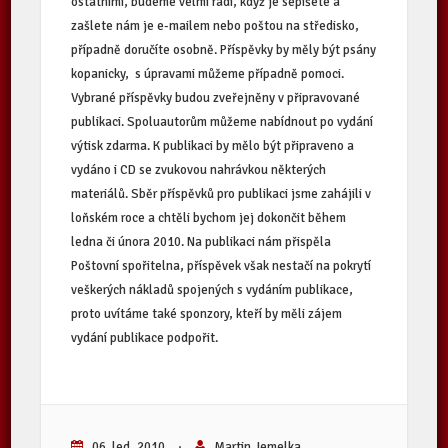
ostatními, budeme velmi rádi, když je sepíšete a
zašlete nám je e-mailem nebo poštou na středisko,
případně doručíte osobně. Příspěvky by měly být psány
kopanicky, s úpravami můžeme případně pomoci.
Vybrané příspěvky budou zveřejněny v připravované
publikaci. Spoluautorům můžeme nabídnout po vydání
výtisk zdarma. K publikaci by mělo být připraveno a
vydáno i CD se zvukovou nahrávkou některých
materiálů. Sběr příspěvků pro publikaci jsme zahájili v
loňském roce a chtěli bychom jej dokončit během
ledna či února 2010. Na publikaci nám přispěla
Poštovní spořitelna, příspěvek však nestačí na pokrytí
veškerých nákladů spojených s vydáním publikace,
proto uvítáme také sponzory, kteří by měli zájem
vydání publikace podpořit.
06. led, 2010
·
Martin Jemelka