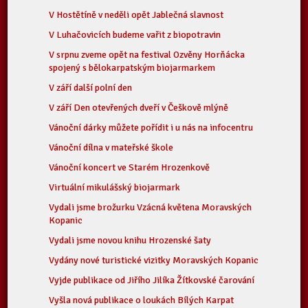
V Hostětíně v neděli opět Jablečná slavnost
V Luhačovicích budeme vařit z biopotravin
V srpnu zveme opět na festival Ozvěny Horňácka
spojený s bělokarpatským biojarmarkem
V září další polní den
V září Den otevřených dveří v Češkově mlýně
Vánoční dárky můžete pořídit i u nás na infocentru
Vánoční dílna v mateřské škole
Vánoční koncert ve Starém Hrozenkově
Virtuální mikulášský biojarmark
Vydali jsme brožurku Vzácná květena Moravských
Kopanic
Vydali jsme novou knihu Hrozenské šaty
Vydány nové turistické vizitky Moravských Kopanic
Vyjde publikace od Jiřího Jilíka Žítkovské čarování
Vyšla nová publikace o loukách Bílých Karpat