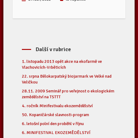
Další v rubrice
1. listopadu 2013 opět akce na ekofarmě ve
Vlachovicích-Vrběticích
22. srpna Bělokarpatský biojarmark ve Velké nad
Veličkou
28.11. 2009 Seminář pro veřejnost o ekologickém
zemědělství na TSTTT
4. ročník Minifestivalu ekozemědělství
50. Kopaničárské slavnosti-program
6. letošní polní den proběhl v říjnu
6. MINIFESTIVAL EKOZEMĚDĚLSTVÍ