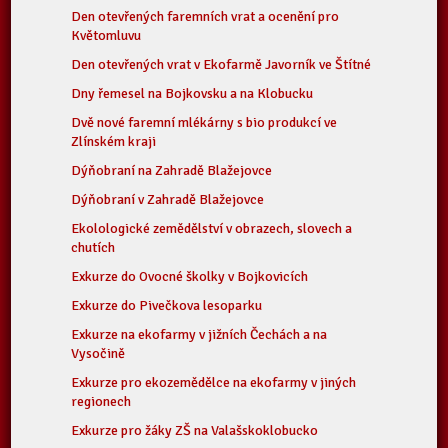
Den otevřených faremních vrat a ocenění pro
Květomluvu
Den otevřených vrat v Ekofarmě Javorník ve Štítné
Dny řemesel na Bojkovsku a na Klobucku
Dvě nové faremní mlékárny s bio produkcí ve
Zlínském kraji
Dýňobraní na Zahradě Blažejovce
Dýňobraní v Zahradě Blažejovce
Ekolologické zemědělství v obrazech, slovech a
chutích
Exkurze do Ovocné školky v Bojkovicích
Exkurze do Pivečkova lesoparku
Exkurze na ekofarmy v jižních Čechách a na
Vysočině
Exkurze pro ekozemědělce na ekofarmy v jiných
regionech
Exkurze pro žáky ZŠ na Valašskoklobucko