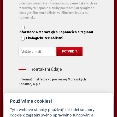
určen pro rozesílání informací a pozvánek týkajících se
Moravských Kopanic a druhý pro rozesílku týkající se
ekologického zemědělství ve Zlínském kraji a na
Hodonínsku.
Informace o Moravských Kopanicích a regionu
Ekologické zemědělství
Kontaktní údaje
Informační středisko pro rozvoj Moravských
Kopanic, o.p.s
Starý Hrozenkov 314
687 74 Starý Hrozenkov
Používáme cookies!
Tel.:
+420 572 696 323
Tyto webové stránky používají základní soubory
E-mail:
iskopanice@iskopanice.cz
cookie k zajištění svého správného fungování a