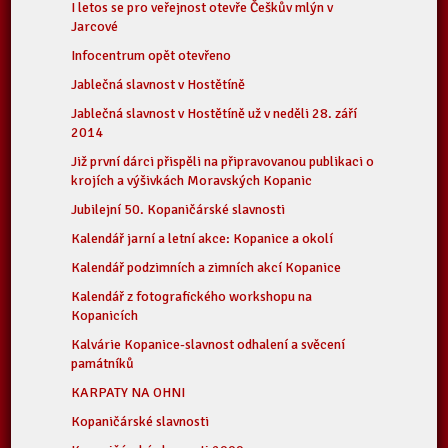
I letos se pro veřejnost otevře Češkův mlýn v
Jarcové
Infocentrum opět otevřeno
Jablečná slavnost v Hostětíně
Jablečná slavnost v Hostětíně už v neděli 28. září
2014
Již první dárci přispěli na připravovanou publikaci o
krojích a výšivkách Moravských Kopanic
Jubilejní 50. Kopaničárské slavnosti
Kalendář jarní a letní akce: Kopanice a okolí
Kalendář podzimních a zimních akcí Kopanice
Kalendář z fotografického workshopu na
Kopanicích
Kalvárie Kopanice-slavnost odhalení a svěcení
památníků
KARPATY NA OHNI
Kopaničárské slavnosti