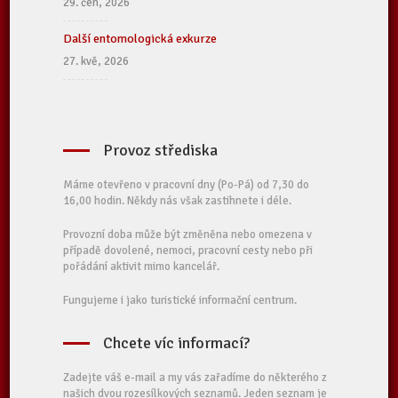
29. čen, 2026
Další entomologická exkurze
27. kvě, 2026
Provoz střediska
Máme otevřeno v pracovní dny (Po-Pá) od 7,30 do
16,00 hodin. Někdy nás však zastihnete i déle.
Provozní doba může být změněna nebo omezena v
případě dovolené, nemoci, pracovní cesty nebo při
pořádání aktivit mimo kancelář.
Fungujeme i jako turistické informační centrum.
Chcete víc informací?
Zadejte váš e-mail a my vás zařadíme do některého z
našich dvou rozesílkových seznamů. Jeden seznam je