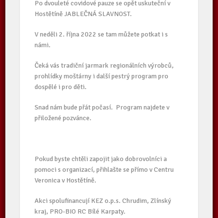
Po dvouleté covidové pauze se opět uskuteční v
Hostětíně JABLEČNÁ SLAVNOST.
V neděli 2. října 2022 se tam můžete potkat i s
námi.
Čeká vás tradiční jarmark regionálních výrobců,
prohlídky moštárny i další pestrý program pro
dospělé i pro děti.
Snad nám bude přát počasí. Program najdete v
přiložené pozvánce.
Pokud byste chtěli zapojit jako dobrovolníci a
pomoci s organizací, přihlašte se přímo v Centru
Veronica v Hostětíně.
Akci spolufinancují KEZ o.p.s. Chrudim, Zlínský
kraj, PRO-BIO RC Bílé Karpaty.