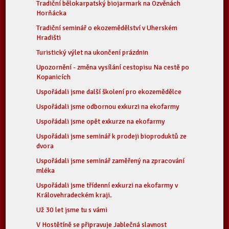
Tradiční bělokarpatský biojarmark na Ozvěnách
Horňácka
Tradiční seminář o ekozemědělství v Uherském
Hradišti
Turistický výlet na ukončení prázdnin
Upozornění - změna vysílání cestopisu Na cestě po
Kopanicích
Uspořádali jsme další školení pro ekozemědělce
Uspořádali jsme odbornou exkurzi na ekofarmy
Uspořádali jsme opět exkurze na ekofarmy
Uspořádali jsme seminář k prodeji bioproduktů ze
dvora
Uspořádali jsme seminář zaměřený na zpracování
mléka
Uspořádali jsme třídenní exkurzi na ekofarmy v
Královehradeckém kraji.
Už 30 let jsme tu s vámi
V Hostětíně se připravuje Jablečná slavnost