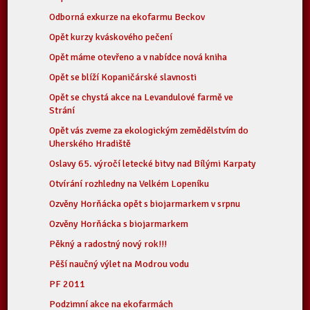
Odborná exkurze na ekofarmu Beckov
Opět kurzy kváskového pečení
Opět máme otevřeno a v nabídce nová kniha
Opět se blíží Kopaničárské slavnosti
Opět se chystá akce na Levandulové farmě ve
Strání
Opět vás zveme za ekologickým zemědělstvím do
Uherského Hradiště
Oslavy 65. výročí letecké bitvy nad Bílými Karpaty
Otvírání rozhledny na Velkém Lopeníku
Ozvěny Horňácka opět s biojarmarkem v srpnu
Ozvěny Horňácka s biojarmarkem
Pěkný a radostný nový rok!!!
Pěší naučný výlet na Modrou vodu
PF 2011
Podzimní akce na ekofarmách