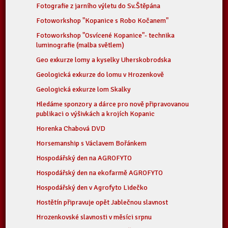
Fotografie z jarního výletu do Sv.Štěpána
Fotoworkshop "Kopanice s Robo Kočanem"
Fotoworkshop "Osvícené Kopanice"- technika
luminografie (malba světlem)
Geo exkurze lomy a kyselky Uherskobrodska
Geologická exkurze do lomu v Hrozenkově
Geologická exkurze lom Skalky
Hledáme sponzory a dárce pro nově připravovanou
publikaci o výšivkách a krojích Kopanic
Horenka Chabová DVD
Horsemanship s Václavem Bořánkem
Hospodářský den na AGROFYTO
Hospodářský den na ekofarmě AGROFYTO
Hospodářský den v Agrofyto Lidečko
Hostětín připravuje opět Jablečnou slavnost
Hrozenkovské slavnosti v měsíci srpnu