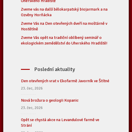
Uherského Hradiště
Zveme vás na další bělokarpatský biojarmark a na
Ozvěny Horňácka
Zveme Vás na Den otevřených dveří na moštárně v
Hostětíně
Zveme Vás opět na tradiční oblíbený seminář o
ekologickém zemědělství do Uherského Hradiště!
Poslední aktuality
Den otevřených vrat v Ekofarmě Javorník ve Štítné
23. čec, 2026
Nová brožura o geologii Kopanic
23. čec, 2026
Opět se chystá akce na Levandulové farmě ve
Strání