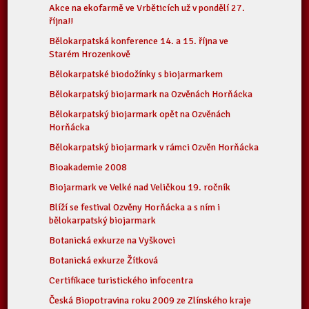
Akce na ekofarmě ve Vrběticích už v pondělí 27.
října!!
Bělokarpatská konference 14. a 15. října ve
Starém Hrozenkově
Bělokarpatské biodožínky s biojarmarkem
Bělokarpatský biojarmark na Ozvěnách Horňácka
Bělokarpatský biojarmark opět na Ozvěnách
Horňácka
Bělokarpatský biojarmark v rámci Ozvěn Horňácka
Bioakademie 2008
Biojarmark ve Velké nad Veličkou 19. ročník
Blíží se festival Ozvěny Horňácka a s ním i
bělokarpatský biojarmark
Botanická exkurze na Vyškovci
Botanická exkurze Žítková
Certifikace turistického infocentra
Česká Biopotravina roku 2009 ze Zlínského kraje