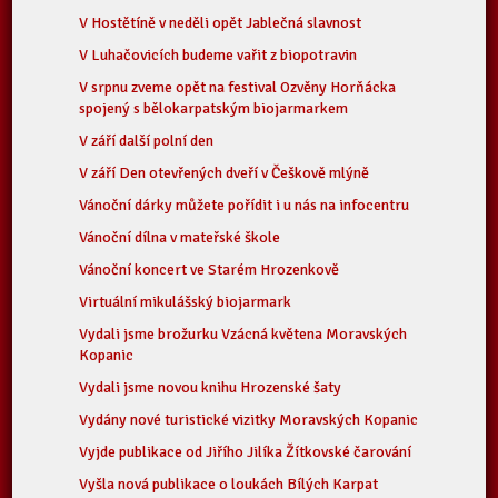
V Hostětíně v neděli opět Jablečná slavnost
V Luhačovicích budeme vařit z biopotravin
V srpnu zveme opět na festival Ozvěny Horňácka
spojený s bělokarpatským biojarmarkem
V září další polní den
V září Den otevřených dveří v Češkově mlýně
Vánoční dárky můžete pořídit i u nás na infocentru
Vánoční dílna v mateřské škole
Vánoční koncert ve Starém Hrozenkově
Virtuální mikulášský biojarmark
Vydali jsme brožurku Vzácná květena Moravských
Kopanic
Vydali jsme novou knihu Hrozenské šaty
Vydány nové turistické vizitky Moravských Kopanic
Vyjde publikace od Jiřího Jilíka Žítkovské čarování
Vyšla nová publikace o loukách Bílých Karpat