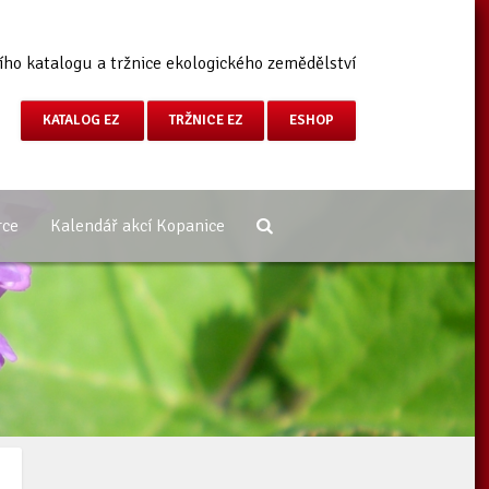
ího katalogu a tržnice ekologického zemědělství
KATALOG EZ
TRŽNICE EZ
ESHOP
rce
Kalendář akcí Kopanice