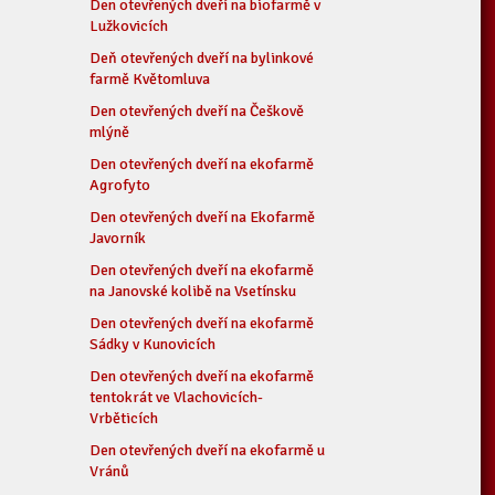
Den otevřených dveří na biofarmě v
Lužkovicích
Deň otevřených dveří na bylinkové
farmě Květomluva
Den otevřených dveří na Češkově
mlýně
Den otevřených dveří na ekofarmě
Agrofyto
Den otevřených dveří na Ekofarmě
Javorník
Den otevřených dveří na ekofarmě
na Janovské kolibě na Vsetínsku
Den otevřených dveří na ekofarmě
Sádky v Kunovicích
Den otevřených dveří na ekofarmě
tentokrát ve Vlachovicích-
Vrběticích
Den otevřených dveří na ekofarmě u
Vránů