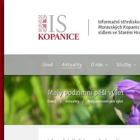
Informační středisko
Moravských Kopanic, 
sídlem ve Starém Hr
Úvod
Aktuality
O nás
Služby
Malý podzimní pěší výlet
Domů
/
Aktuality
/
Malý podzimní pěší výlet