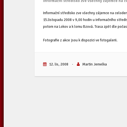
Informační středisko zve všechny zájemce na ce
Informační středisko zve všechny zájemce na celodenn
15.listopadu 2008 v 9,00 hodin u informačního střed
potom na Lokov a k lomu Bzová. Trasa zpět dle počas
Fotografie z akce jsou k dispozici ve fotogalerii.
12. lis, 2008
·
Martin Jemelka