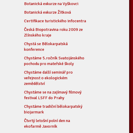
Botanická exkurze na Vyškovci
Botanická exkurze Žítková
Certifikace turistického infocentra
Česká Biopotravina roku 2009 ze
Zlínského kraje
Chystá se Bělokarpatská
konference
Chystáme 5.ročník Svatojánského
pochodu pro mateřské školy
Chystáme další seminář pro
veřejnost o ekologickém
zemědělství
Chystáme se na zajímavý filmový
festival LSFF do Prahy
Chystáme tradiční bělokarpatský
biojarmark
Čtvrtý letošní polní den na
ekofarmě Javorník