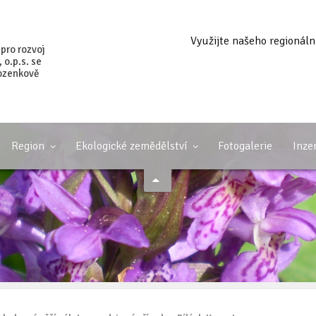
Využijte našeho regionáln
 pro rozvoj
o.p.s. se
ozenkově
Region
Ekologické zemědělství
Fotogalerie
Inze