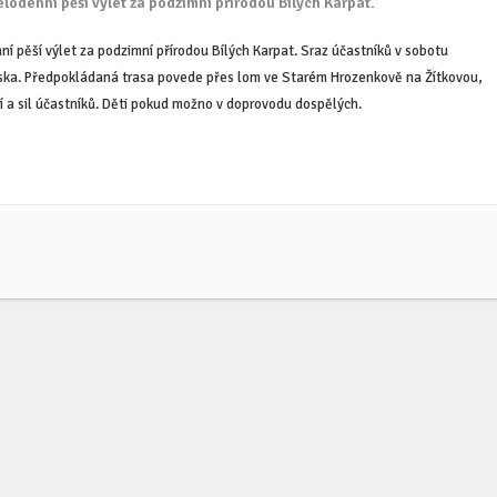
lodenní pěší výlet za podzimní přírodou Bílých Karpat.
í pěší výlet za podzimní přírodou Bílých Karpat. Sraz účastníků v sobotu
iska. Předpokládaná trasa povede přes lom ve Starém Hrozenkově na Žítkovou,
í a sil účastníků. Děti pokud možno v doprovodu dospělých.