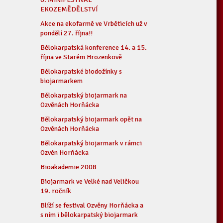
EKOZEMĚDĚLSTVÍ
Akce na ekofarmě ve Vrběticích už v
pondělí 27. října!!
Bělokarpatská konference 14. a 15.
října ve Starém Hrozenkově
Bělokarpatské biodožínky s
biojarmarkem
Bělokarpatský biojarmark na
Ozvěnách Horňácka
Bělokarpatský biojarmark opět na
Ozvěnách Horňácka
Bělokarpatský biojarmark v rámci
Ozvěn Horňácka
Bioakademie 2008
Biojarmark ve Velké nad Veličkou
19. ročník
Blíží se festival Ozvěny Horňácka a
s ním i bělokarpatský biojarmark