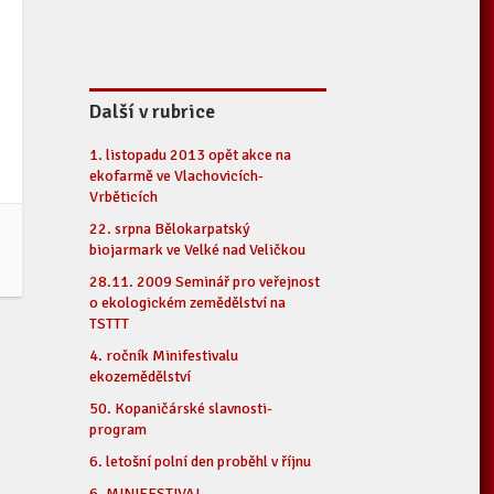
Další v rubrice
1. listopadu 2013 opět akce na
ekofarmě ve Vlachovicích-
Vrběticích
22. srpna Bělokarpatský
biojarmark ve Velké nad Veličkou
28.11. 2009 Seminář pro veřejnost
o ekologickém zemědělství na
TSTTT
4. ročník Minifestivalu
ekozemědělství
50. Kopaničárské slavnosti-
program
6. letošní polní den proběhl v říjnu
6. MINIFESTIVAL