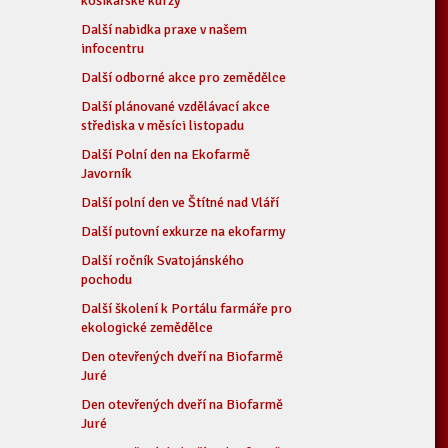
košíkářské kurzy
Další nabidka praxe v našem
infocentru
Další odborné akce pro zemědělce
Další plánované vzdělávací akce
střediska v měsíci listopadu
Další Polní den na Ekofarmě
Javorník
Další polní den ve Štítné nad Vláří
Další putovní exkurze na ekofarmy
Další ročník Svatojánského
pochodu
Další školení k Portálu farmáře pro
ekologické zemědělce
Den otevřených dveří na Biofarmě
Juré
Den otevřených dveří na Biofarmě
Juré