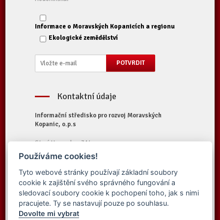
Informace o Moravských Kopanicích a regionu
Ekologické zemědělství
Kontaktní údaje
Informační středisko pro rozvoj Moravských
Kopanic, o.p.s
Starý Hrozenkov 314
687 74 Starý Hrozenkov
Používáme cookies!
Tel.:
+420 572 696 323
Tyto webové stránky používají základní soubory
E-mail:
iskopanice@iskopanice.cz
cookie k zajištění svého správného fungování a
Web:
https://www.iskopanice.cz
sledovací soubory cookie k pochopení toho, jak s nimi
pracujete. Ty se nastavují pouze po souhlasu.
Dovolte mi vybrat