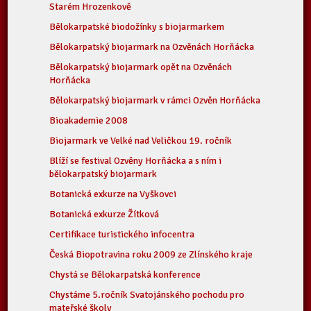
Starém Hrozenkově
Bělokarpatské biodožínky s biojarmarkem
Bělokarpatský biojarmark na Ozvěnách Horňácka
Bělokarpatský biojarmark opět na Ozvěnách
Horňácka
Bělokarpatský biojarmark v rámci Ozvěn Horňácka
Bioakademie 2008
Biojarmark ve Velké nad Veličkou 19. ročník
Blíží se festival Ozvěny Horňácka a s ním i
bělokarpatský biojarmark
Botanická exkurze na Vyškovci
Botanická exkurze Žítková
Certifikace turistického infocentra
Česká Biopotravina roku 2009 ze Zlínského kraje
Chystá se Bělokarpatská konference
Chystáme 5.ročník Svatojánského pochodu pro
mateřské školy