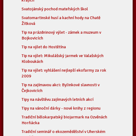
krajích
Svatojánský pochod mateřských škol
Svatomartinské husí a kachní hody na Chatě
Žítková
Tip na prázdninový výlet - zámek a muzeum v
Bojkovicích
Tip na výlet do Hostětína
Tip na výlet: Mikulášský jarmek ve Valašských
Kloboukách
Tip na výlet: vyhlášení nejlepší ekofarmy za rok
2009
Tip na zajímavou akci: Bylinkové slavnosti v
Čejkovicích
Tipy na návštěvu zajímavých letních akcí
Tipy na vánoční dárky - nové knihy z regionu
Tradiční bělokarpatský biojarmark na Ozvěnách
Horňácka
Tradiční seminář o ekozemědělství v Uherském