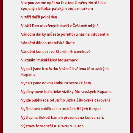
V srpnu zveme opět na festival Ozvěny Horňácka
spojený s bělokarpatským biojarmarkem
V září další polní den
V září Den otevřených dveří v Češkově mlýně
Vánoční dárky můžete pořídit i u nás na infocentru
Vánoční dílna v mateřské škole
Vánoční koncert ve Starém Hrozenkově
Virtuální mikulášský biojarmark
Vydali jsme brožurku Vzácná květena Moravských
Kopanic
Vydali jsme novou knihu Hrozenské šaty
Vydány nové turistické vizitky Moravských Kopanic
Vyjde publikace od Jiřího Jilíka Žítkovské čarování
Vyšla nová publikace o loukách Bílých Karpat
Výšlap na Sokolí kameň přesunut na konec září.
Výstava fotografií KOPANICE 2023