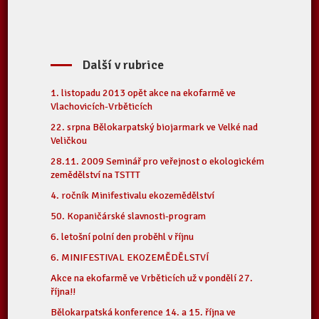
Další v rubrice
1. listopadu 2013 opět akce na ekofarmě ve
Vlachovicích-Vrběticích
22. srpna Bělokarpatský biojarmark ve Velké nad
Veličkou
28.11. 2009 Seminář pro veřejnost o ekologickém
zemědělství na TSTTT
4. ročník Minifestivalu ekozemědělství
50. Kopaničárské slavnosti-program
6. letošní polní den proběhl v říjnu
6. MINIFESTIVAL EKOZEMĚDĚLSTVÍ
Akce na ekofarmě ve Vrběticích už v pondělí 27.
října!!
Bělokarpatská konference 14. a 15. října ve