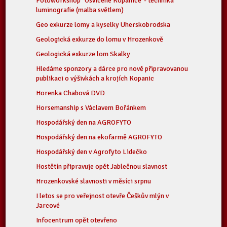
Fotoworkshop "Osvícené Kopanice"- technika
luminografie (malba světlem)
Geo exkurze lomy a kyselky Uherskobrodska
Geologická exkurze do lomu v Hrozenkově
Geologická exkurze lom Skalky
Hledáme sponzory a dárce pro nově připravovanou
publikaci o výšivkách a krojích Kopanic
Horenka Chabová DVD
Horsemanship s Václavem Bořánkem
Hospodářský den na AGROFYTO
Hospodářský den na ekofarmě AGROFYTO
Hospodářský den v Agrofyto Lidečko
Hostětín připravuje opět Jablečnou slavnost
Hrozenkovské slavnosti v měsíci srpnu
I letos se pro veřejnost otevře Češkův mlýn v
Jarcové
Infocentrum opět otevřeno