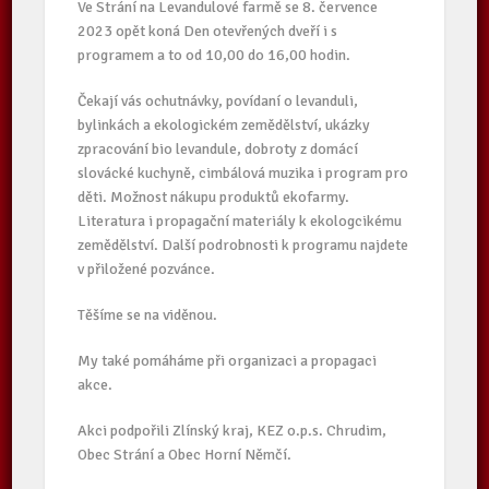
Ve Strání na Levandulové farmě se 8. července
2023 opět koná Den otevřených dveří i s
programem a to od 10,00 do 16,00 hodin.
Čekají vás ochutnávky, povídaní o levanduli,
bylinkách a ekologickém zemědělství, ukázky
zpracování bio levandule, dobroty z domácí
slovácké kuchyně, cimbálová muzika i program pro
děti. Možnost nákupu produktů ekofarmy.
Literatura i propagační materiály k ekologcikému
zemědělství. Další podrobnosti k programu najdete
v přiložené pozvánce.
Těšíme se na viděnou.
My také pomáháme při organizaci a propagaci
akce.
Akci podpořili Zlínský kraj, KEZ o.p.s. Chrudim,
Obec Strání a Obec Horní Němčí.