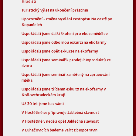
Hradišti
Turistický výlet na ukončení prázdnin
Upozornění - změna vysílání cestopisu Na cestě po
Kopanicích
Uspořádali jsme další školení pro ekozemědělce
Uspořádali jsme odbornou exkurzi na ekofarmy
Uspořádali jsme opět exkurze na ekofarmy
Uspořádali jsme seminář k prodeji bioproduktů ze
dvora
Uspořádali jsme seminář zaměřený na zpracování
mléka
Uspořádali jsme třídenní exkurzi na ekofarmy v
Královehradeckém kraji.
Už 30 let jsme tu s vámi
V Hostětíně se připravuje Jablečná slavnost
V Hostětíně v neděli opět Jablečná slavnost
V Luhačovicích budeme vařit z biopotravin