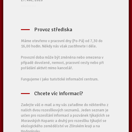
27. kvě, 2026
Provoz střediska
Máme otevřeno v pracovní dny (Po-Pá) od 7,30 do
16,00 hodin. Někdy nás však zastihnete i déle.
Provozní doba může být změněna nebo omezena v
případě dovolené, nemoci, pracovní cesty nebo při
pořádání aktivit mimo kancelář.
Fungujeme i jako turistické informační centrum.
Chcete víc informací?
Zadejte váš e-mail a my vás zařadíme do některého z
našich dvou rozesílkových seznamů. Jeden seznam je
určen pro rozesílání informací a pozvánek týkajících se
Moravských Kopanic a druhý pro rozesílku týkající se
ekologického zemědělství ve Zlínském kraji a na
Hodonínsku.