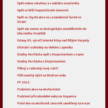
Opět máme otevřeno a v nabídce nová kniha
Opět se blíží Kopaničárské slavnosti
Opět se chystá akce na Levandulové farmě ve
Strání
Opět vás zveme za ekologickým zemědělstvím do
Uherského Hradiště
Oslavy 65. výročí letecké bitvy nad Bílými Karpaty
Otvírání rozhledny na Velkém Lopeníku
Ozvěny Horňácka opět s biojarmarkem v srpnu
Ozvěny Horňácka s biojarmarkem
Pěkný a radostný nový rok!!!
Pěší naučný výlet na Modrou vodu
PF 2011
Podzimní akce na ekofarmách
Podzimní přírodovědné exkurze Kopanice
Polní den na ekofarmě Javorník zaměřený na eroze