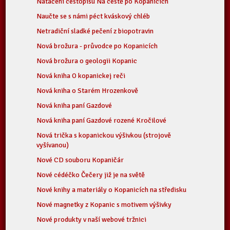
Natáčení cestopisu Na cestě po Kopanicích
Naučte se s námi péct kváskový chléb
Netradiční sladké pečení z biopotravin
Nová brožura - průvodce po Kopanicích
Nová brožura o geologii Kopanic
Nová kniha O kopanickej reči
Nová kniha o Starém Hrozenkově
Nová kniha paní Gazdové
Nová kniha paní Gazdové rozené Kročilové
Nová trička s kopanickou výšivkou (strojově
vyšívanou)
Nové CD souboru Kopaničár
Nové cédéčko Čečery již je na světě
Nové knihy a materiály o Kopanicích na středisku
Nové magnetky z Kopanic s motivem výšivky
Nové produkty v naší webové tržnici