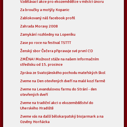
Vzdělávací akce pro ekozemědělce v měsíci únoru
Za broučky a motýly Kopanic
Zablokovaný náš facebook profil
Zahrada Moravy 2008
Zamykání rozhledny na Lopeníku
Zase po roce na festival TSTTT
Ženský sbor Čečera připravuje své první CD
ZMĚNA! Možnost stáže na našem informačním
středisku od 15. prosince
Zpráva ze Svatojánského pochodu mateřských škol
Zveme na Den otevřených dveří na malé kozí farmě
Zveme na Levandulovou farmu do Strání - den
otevřených dveří
Zveme na tradiční akci o ekozemědělství do
Uherského Hradiště
Zveme vás na další bělokarpatský biojarmark a na
Ozvěny Horňácka