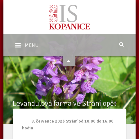
MENU
Levandulová farma ve Strání opět
otevře veřejnosti
Domů
/
Aktuality
/
Levandulová farma ve Strání opět otevře
8. července 2023 Strání od 10,00 do 16,00
veřejnosti
hodin