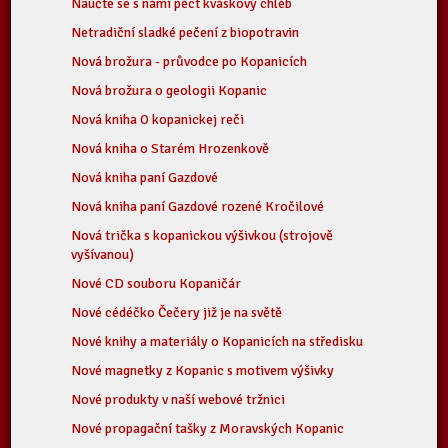
Naučte se s námi péct kváskový chléb
Netradiční sladké pečení z biopotravin
Nová brožura - průvodce po Kopanicích
Nová brožura o geologii Kopanic
Nová kniha O kopanickej reči
Nová kniha o Starém Hrozenkově
Nová kniha paní Gazdové
Nová kniha paní Gazdové rozené Kročilové
Nová trička s kopanickou výšivkou (strojově
vyšívanou)
Nové CD souboru Kopaničár
Nové cédéčko Čečery již je na světě
Nové knihy a materiály o Kopanicích na středisku
Nové magnetky z Kopanic s motivem výšivky
Nové produkty v naší webové tržnici
Nové propagační tašky z Moravských Kopanic