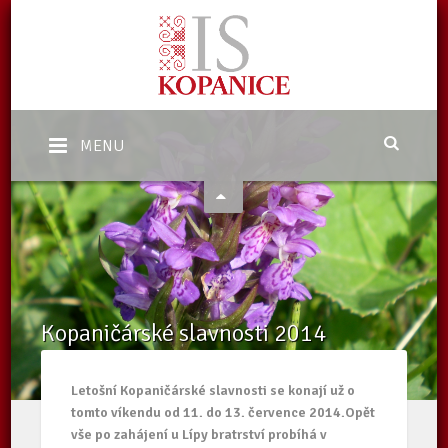
MENU
Kopaničárské slavnosti 2014
Domů
/
Aktuality
/
Kopaničárské slavnosti 2014
Letošní Kopaničárské slavnosti se konají už o
tomto víkendu od 11. do 13. července 2014.Opět
vše po zahájení u Lípy bratrství probíhá v