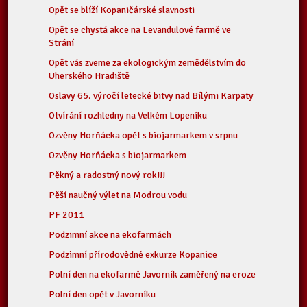
Opět se blíží Kopaničárské slavnosti
Opět se chystá akce na Levandulové farmě ve
Strání
Opět vás zveme za ekologickým zemědělstvím do
Uherského Hradiště
Oslavy 65. výročí letecké bitvy nad Bílými Karpaty
Otvírání rozhledny na Velkém Lopeníku
Ozvěny Horňácka opět s biojarmarkem v srpnu
Ozvěny Horňácka s biojarmarkem
Pěkný a radostný nový rok!!!
Pěší naučný výlet na Modrou vodu
PF 2011
Podzimní akce na ekofarmách
Podzimní přírodovědné exkurze Kopanice
Polní den na ekofarmě Javorník zaměřený na eroze
Polní den opět v Javorníku