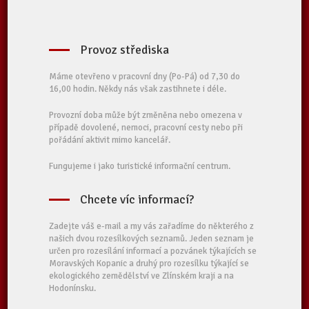
Provoz střediska
Máme otevřeno v pracovní dny (Po-Pá) od 7,30 do
16,00 hodin. Někdy nás však zastihnete i déle.
Provozní doba může být změněna nebo omezena v
případě dovolené, nemoci, pracovní cesty nebo při
pořádání aktivit mimo kancelář.
Fungujeme i jako turistické informační centrum.
Chcete víc informací?
Zadejte váš e-mail a my vás zařadíme do některého z
našich dvou rozesílkových seznamů. Jeden seznam je
určen pro rozesílání informací a pozvánek týkajících se
Moravských Kopanic a druhý pro rozesílku týkající se
ekologického zemědělství ve Zlínském kraji a na
Hodonínsku.