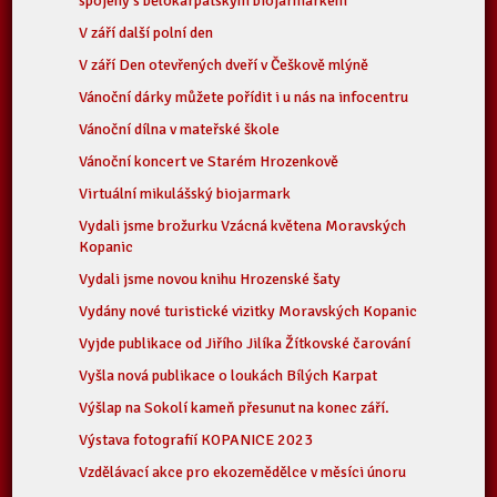
spojený s bělokarpatským biojarmarkem
V září další polní den
V září Den otevřených dveří v Češkově mlýně
Vánoční dárky můžete pořídit i u nás na infocentru
Vánoční dílna v mateřské škole
Vánoční koncert ve Starém Hrozenkově
Virtuální mikulášský biojarmark
Vydali jsme brožurku Vzácná květena Moravských
Kopanic
Vydali jsme novou knihu Hrozenské šaty
Vydány nové turistické vizitky Moravských Kopanic
Vyjde publikace od Jiřího Jilíka Žítkovské čarování
Vyšla nová publikace o loukách Bílých Karpat
Výšlap na Sokolí kameň přesunut na konec září.
Výstava fotografií KOPANICE 2023
Vzdělávací akce pro ekozemědělce v měsíci únoru