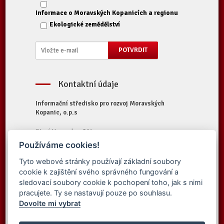
Informace o Moravských Kopanicích a regionu
Ekologické zemědělství
Kontaktní údaje
Informační středisko pro rozvoj Moravských
Kopanic, o.p.s
Starý Hrozenkov 314
687 74 Starý Hrozenkov
Používáme cookies!
Tel.:
+420 572 696 323
Tyto webové stránky používají základní soubory
E-mail:
iskopanice@iskopanice.cz
cookie k zajištění svého správného fungování a
Web:
https://www.iskopanice.cz
sledovací soubory cookie k pochopení toho, jak s nimi
pracujete. Ty se nastavují pouze po souhlasu.
Dovolte mi vybrat
© 2016 Informační středisko pro rozvoj