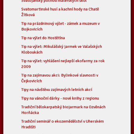
Svatojánský pochod mateřských škol
Svatomartinské husí a kachní hody na Chatě
Žítková
Tip na prázdninový výlet - zámek a muzeum v
Bojkovicích
Tip na výlet do Hostětína
Tip na výlet: Mikulášský jarmek ve Valašských
Kloboukách
Tip na výlet: vyhlášení nejlepší ekofarmy za rok
2009
Tip na zajímavou akci: Bylinkové slavnosti v
Čejkovicích
Tipy na návštěvu zajímavých letních akcí
Tipy na vánoční dárky - nové knihy z regionu
Tradiční bělokarpatský biojarmark na Ozvěnách
Horňácka
Tradiční seminář o ekozemědělství v Uherském
Hradišti