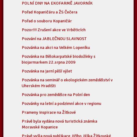
POLNÍ DNY NA EKOFARMĚ JAVORNÍK
Pořad Kopaničáru a ŽS Čečera
Pořad o souboru Kopaničár
Pozor!!! Zrušení akce ve Vrběticích
Pozvání na JABLEČNOU SLAVNOST
Pozvánka na akci na Velkém Lopeníku
Pozvánka na Bělokarpatské biodožínky s
biojarmarkem 22.srpna 2009
Pozvánka na jarní pěší výlet
Pozvánka na seminář o ekologickém zemědělství v
Uherském Hradišti
Pozvánka pro zemědělce na Polní den
Pozvánky na letní a podzimní akce v regionu
Prameny inspirace na Žítkové
Právě byla vydána nová turistická známka
Moravské Kopanice
Právě vyšla nová publikace Jiřího Jilíka Žítkovské