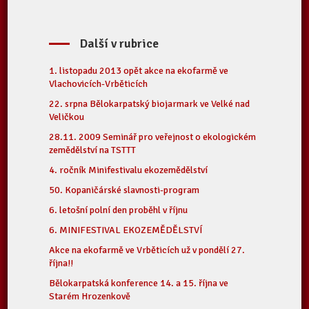
Další v rubrice
1. listopadu 2013 opět akce na ekofarmě ve
Vlachovicích-Vrběticích
22. srpna Bělokarpatský biojarmark ve Velké nad
Veličkou
28.11. 2009 Seminář pro veřejnost o ekologickém
zemědělství na TSTTT
4. ročník Minifestivalu ekozemědělství
50. Kopaničárské slavnosti-program
6. letošní polní den proběhl v říjnu
6. MINIFESTIVAL EKOZEMĚDĚLSTVÍ
Akce na ekofarmě ve Vrběticích už v pondělí 27.
října!!
Bělokarpatská konference 14. a 15. října ve
Starém Hrozenkově