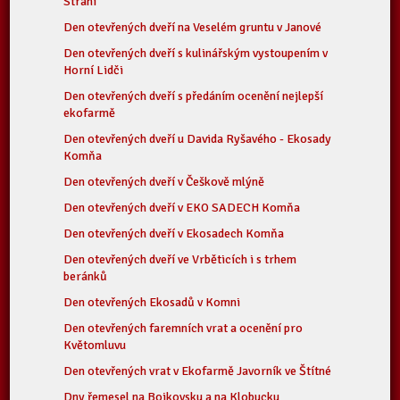
Strání
Den otevřených dveří na Veselém gruntu v Janové
Den otevřených dveří s kulinářským vystoupením v
Horní Lidči
Den otevřených dveří s předáním ocenění nejlepší
ekofarmě
Den otevřených dveří u Davida Ryšavého - Ekosady
Komňa
Den otevřených dveří v Češkově mlýně
Den otevřených dveří v EKO SADECH Komňa
Den otevřených dveří v Ekosadech Komňa
Den otevřených dveří ve Vrběticích i s trhem
beránků
Den otevřených Ekosadů v Komni
Den otevřených faremních vrat a ocenění pro
Květomluvu
Den otevřených vrat v Ekofarmě Javorník ve Štítné
Dny řemesel na Bojkovsku a na Klobucku