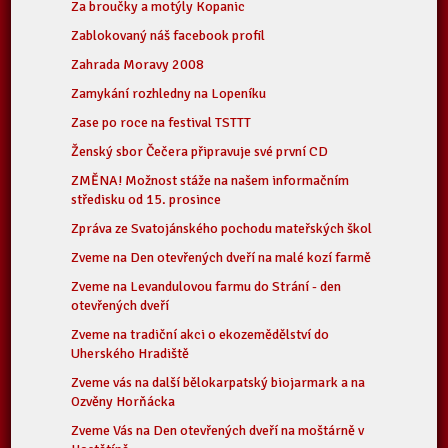
Za broučky a motýly Kopanic
Zablokovaný náš facebook profil
Zahrada Moravy 2008
Zamykání rozhledny na Lopeníku
Zase po roce na festival TSTTT
Ženský sbor Čečera připravuje své první CD
ZMĚNA! Možnost stáže na našem informačním
středisku od 15. prosince
Zpráva ze Svatojánského pochodu mateřských škol
Zveme na Den otevřených dveří na malé kozí farmě
Zveme na Levandulovou farmu do Strání - den
otevřených dveří
Zveme na tradiční akci o ekozemědělství do
Uherského Hradiště
Zveme vás na další bělokarpatský biojarmark a na
Ozvěny Horňácka
Zveme Vás na Den otevřených dveří na moštárně v