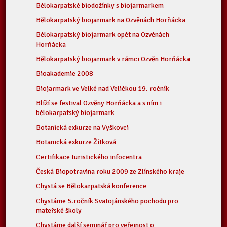
Bělokarpatské biodožínky s biojarmarkem
Bělokarpatský biojarmark na Ozvěnách Horňácka
Bělokarpatský biojarmark opět na Ozvěnách
Horňácka
Bělokarpatský biojarmark v rámci Ozvěn Horňácka
Bioakademie 2008
Biojarmark ve Velké nad Veličkou 19. ročník
Blíží se festival Ozvěny Horňácka a s ním i
bělokarpatský biojarmark
Botanická exkurze na Vyškovci
Botanická exkurze Žítková
Certifikace turistického infocentra
Česká Biopotravina roku 2009 ze Zlínského kraje
Chystá se Bělokarpatská konference
Chystáme 5.ročník Svatojánského pochodu pro
mateřské školy
Chystáme další seminář pro veřejnost o