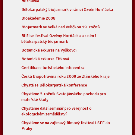
Horňácka
Bělokarpatský biojarmark v rámci Ozvěn Horňácka
Bioakademie 2008
Biojarmark ve Velké nad Veličkou 19. ročník
Blíží se festival Ozvěny Horňácka a s ním i
bělokarpatský biojarmark
Botanická exkurze na Vyškovci
Botanická exkurze Žítková
Certifikace turistického infocentra
Česká Biopotravina roku 2009 ze Zlínského kraje
Chystá se Bělokarpatská konference
Chystáme 5.ročník Svatojánského pochodu pro
mateřské školy
Chystáme další seminář pro veřejnost o
ekologickém zemědělství
Chystáme se na zajímavý filmový festival LSFF do
Prahy