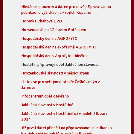
Hledáme sponzory a dárce pro nově připravovanou
publikaci o výšivkách a krojích Kopanic
Horenka Chabová DVD
Horsemanship s Václavem Bořánkem
Hospodářský den na AGROFYTO
Hospodářský den na ekofarmě AGROFYTO
Hospodářský den v Agrofyto Lidečko
Hostětín připravuje opět Jablečnou slavnost
Hrozenkovské slavnosti v měsíci srpnu
I letos se pro veřejnost otevře Češkův mlýn v
Jarcové
Infocentrum opět otevřeno
Jablečná slavnost v Hostětíně
Jablečná slavnost v Hostětíně už v neděli 28. září
2014
Již první dárci přispěli na připravovanou publikaci o
krojích a výšivkách Moravských Kopanic