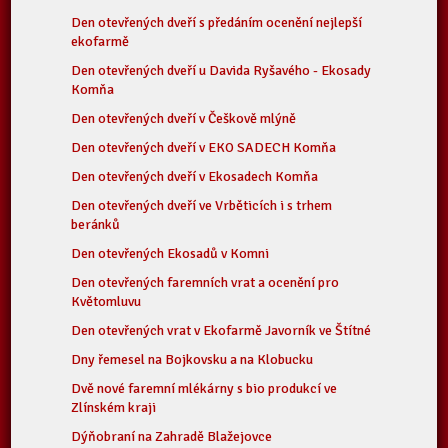
Den otevřených dveří s předáním ocenění nejlepší
ekofarmě
Den otevřených dveří u Davida Ryšavého - Ekosady
Komňa
Den otevřených dveří v Češkově mlýně
Den otevřených dveří v EKO SADECH Komňa
Den otevřených dveří v Ekosadech Komňa
Den otevřených dveří ve Vrběticích i s trhem
beránků
Den otevřených Ekosadů v Komni
Den otevřených faremních vrat a ocenění pro
Květomluvu
Den otevřených vrat v Ekofarmě Javorník ve Štítné
Dny řemesel na Bojkovsku a na Klobucku
Dvě nové faremní mlékárny s bio produkcí ve
Zlínském kraji
Dýňobraní na Zahradě Blažejovce