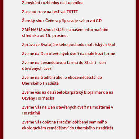
Zamykání rozhledny na Lopeníku
Zase po roce na festival TSTTT
Ženský sbor Čečera připravuje své první CD
ZMĚNA! Možnost stáže na našem informačním
středisku od 15. prosince
Zpráva ze Svatojánského pochodu mateřských škol
Zveme na Den otevřených dveří na malé kozí farmě
Zveme na Levandulovou farmu do Strání - den
otevřených dveří
Zveme na tradiční akci o ekozemědělství do
Uherského Hradiště
Zveme vás na další bělokarpatský biojarmark a na
Ozvěny Horňácka
Zveme Vás na Den otevřených dveří na moštárně v
Hostětíně
Zveme Vás opět na tradiční oblíbený seminář o
ekologickém zemědělství do Uherského Hradiště!