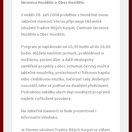
Veronica Hostětín a Obec Hostětín.
V neděli 28. zaří 2008 proběhne v Hostětíně znovu
Jablečná slavnost, kterou připravuje Občanské
sdružení Tradice Bílých Karpat, Centrum Veronica
Hostětín a Obec Hostětín.
Program je naplánován od 10,30 hodin až do 19,00
hodin. Můžete navštívit jarmark, prohlédnout si
moštárnu, pasivní dům a další ekologicky
zaměřené projekty v obci, ochutnat čerstvý mošt a
jablečné moučníky, poslechnout si folkovou kapelu
nebo cimbálovou muziku, načerpat rady zkušených
ovocnářů nebo se podívat na divadelní představení.
Podrobnou nabídku všech doprovodných programů
najdete v přiložené pozvánce.
Na Jablečné slavnosti se bude prezentovat i
Informační středisko.
Je členem sdružení Tradice Bílých Karpat se sídlem