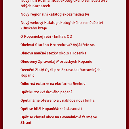
Nový film Rozmanitost ekologického zemědělství v
Bílých Karpatech
Nový regionální katalog ekozemědělství
Nový webový Katalog ekologického zemědělství
Zlínského kraje
O Kopanickej reči - kniha s CD
Obchvat Starého Hrozenkova? Vyjádřete se.
Obnova naučné stezky Okolo Hrozenka
Obnovený Zpravodaj Moravských Kopanic
Ocenění Zlatý Cyril pro Zpravodaj Moravských
Kopanic
Odborná exkurze na ekofarmu Beckov
Opět kurzy kváskového pečení
Opět máme otevřeno a v nabídce nová kniha
Opět se blíží Kopaničárské slavnosti
Opět se chystá akce na Levandulové farmě ve
Strání