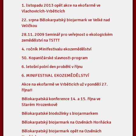
1. listopadu 2013 opět akce na ekofarmě ve
Vlachovicích-Vrběticích
22. srpna Bělokarpatský biojarmark ve Velké nad
Veličkou
28.11. 2009 Seminář pro veřejnost o ekologickém
zemědělství na TSTTT
4. ročník Minifestivalu ekozemědělství
50. Kopaničárské slavnosti-program
6. letošní polní den proběhl v říjnu
6. MINIFESTIVAL EKOZEMĚDĚLSTVÍ
Akce na ekofarmě ve Vrběticích už v pondělí 27.
října!!
Bělokarpatská konference 14. a 15. října ve
Starém Hrozenkově
Bělokarpatské biodožínky s biojarmarkem
Bělokarpatský biojarmark na Ozvěnách Horňácka
Bělokarpatský biojarmark opět na Ozvěnách