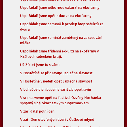
Uspořádali jsme odbornou exkurzi na ekofarmy
Uspořádali jsme opět exkurze na ekofarmy
Uspořádali jsme seminář k prodeji bioproduktů ze
dvora
Uspořádali jsme seminář zaměřený na zpracování
mléka
Uspořádali jsme třídenní exkurzi na ekofarmy v
Královehradeckém kraji.
Už 30 let jsme tu s vámi
V Hostětíně se připravuje Jablečná slavnost
V Hostětíně v neděli opět Jablečná slavnost
V Luhačovicích budeme vařit z biopotravin
V srpnu zveme opět na festival Ozvěny Horňácka
spojený s bělokarpatským biojarmarkem
V září další polní den
V září Den otevřených dveří v Češkově mlýně