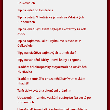
Bojkovicích
Tip na výlet do Hostětína
Tip na výlet: Mikulášský jarmek ve Valašských
Kloboukách
Tip na výlet: vyhlášení nejlepší ekofarmy za rok
2009
Tip na zajímavou akci: Bylinkové slavnosti v
Čejkovicích
Tipy na návštěvu zajímavých letních akcí
Tipy na vánoční dárky - nové knihy z regionu
Tradiční bělokarpatský biojarmark na Ozvěnách
Horňácka
Tradiční seminář o ekozemědělství v Uherském
Hradišti
Turistický výlet na ukončení prázdnin
Upozornění - změna vysílání cestopisu Na cestě po
Kopanicích
Uspořádali jsme další školení pro ekozemědělce