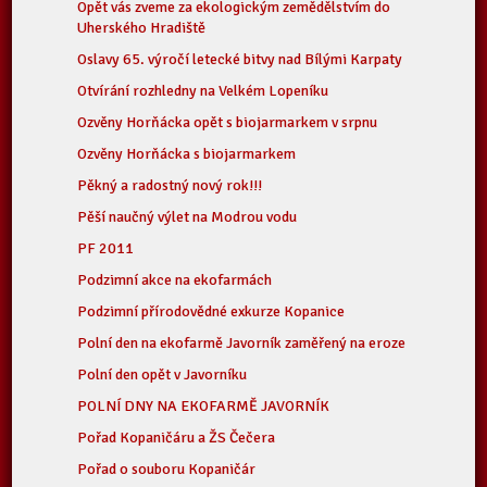
Opět vás zveme za ekologickým zemědělstvím do
Uherského Hradiště
Oslavy 65. výročí letecké bitvy nad Bílými Karpaty
Otvírání rozhledny na Velkém Lopeníku
Ozvěny Horňácka opět s biojarmarkem v srpnu
Ozvěny Horňácka s biojarmarkem
Pěkný a radostný nový rok!!!
Pěší naučný výlet na Modrou vodu
PF 2011
Podzimní akce na ekofarmách
Podzimní přírodovědné exkurze Kopanice
Polní den na ekofarmě Javorník zaměřený na eroze
Polní den opět v Javorníku
POLNÍ DNY NA EKOFARMĚ JAVORNÍK
Pořad Kopaničáru a ŽS Čečera
Pořad o souboru Kopaničár