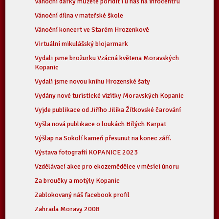
Vánoční dárky můžete pořídit i u nás na infocentru
Vánoční dílna v mateřské škole
Vánoční koncert ve Starém Hrozenkově
Virtuální mikulášský biojarmark
Vydali jsme brožurku Vzácná květena Moravských
Kopanic
Vydali jsme novou knihu Hrozenské šaty
Vydány nové turistické vizitky Moravských Kopanic
Vyjde publikace od Jiřího Jilíka Žítkovské čarování
Vyšla nová publikace o loukách Bílých Karpat
Výšlap na Sokolí kameň přesunut na konec září.
Výstava fotografií KOPANICE 2023
Vzdělávací akce pro ekozemědělce v měsíci únoru
Za broučky a motýly Kopanic
Zablokovaný náš facebook profil
Zahrada Moravy 2008