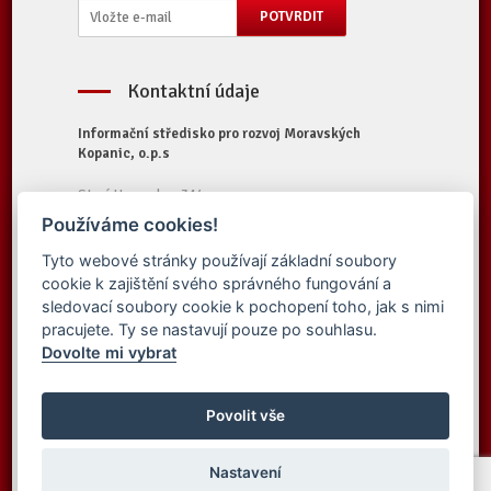
Kontaktní údaje
Informační středisko pro rozvoj Moravských
Kopanic, o.p.s
Starý Hrozenkov 314
687 74 Starý Hrozenkov
Používáme cookies!
Tel.:
+420 572 696 323
Tyto webové stránky používají základní soubory
E-mail:
iskopanice@iskopanice.cz
cookie k zajištění svého správného fungování a
Web:
https://www.iskopanice.cz
sledovací soubory cookie k pochopení toho, jak s nimi
pracujete. Ty se nastavují pouze po souhlasu.
Dovolte mi vybrat
© 2016 Informační středisko pro rozvoj
Vytvořilo studio
Moravských Kopanic, o.p.s. - Všechna práva
Povolit vše
Simpless
vyhrazena
Nastavení