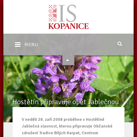
MENU
Hostětín připravuje opět Jablečnou
slavnost
Domů
/
Aktuality
/
Hostětín připravuje opět Jablečnou slavnost
V neděli 28. zaří 2008 proběhne v Hostětíně
Jablečná slavnost, kterou připravuje Občanské
sdružení Tradice Bílých Karpat, Centrum