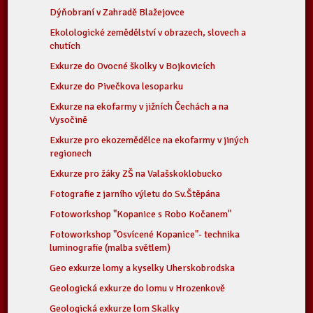
Dýňobraní v Zahradě Blažejovce
Ekolologické zemědělství v obrazech, slovech a
chutích
Exkurze do Ovocné školky v Bojkovicích
Exkurze do Pivečkova lesoparku
Exkurze na ekofarmy v jižních Čechách a na
Vysočině
Exkurze pro ekozemědělce na ekofarmy v jiných
regionech
Exkurze pro žáky ZŠ na Valašskoklobucko
Fotografie z jarního výletu do Sv.Štěpána
Fotoworkshop "Kopanice s Robo Kočanem"
Fotoworkshop "Osvícené Kopanice"- technika
luminografie (malba světlem)
Geo exkurze lomy a kyselky Uherskobrodska
Geologická exkurze do lomu v Hrozenkově
Geologická exkurze lom Skalky