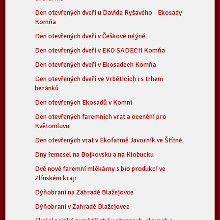
Den otevřených dveří u Davida Ryšavého - Ekosady
Komňa
Den otevřených dveří v Češkově mlýně
Den otevřených dveří v EKO SADECH Komňa
Den otevřených dveří v Ekosadech Komňa
Den otevřených dveří ve Vrběticích i s trhem
beránků
Den otevřených Ekosadů v Komni
Den otevřených faremních vrat a ocenění pro
Květomluvu
Den otevřených vrat v Ekofarmě Javorník ve Štítné
Dny řemesel na Bojkovsku a na Klobucku
Dvě nové faremní mlékárny s bio produkcí ve
Zlínském kraji
Dýňobraní na Zahradě Blažejovce
Dýňobraní v Zahradě Blažejovce