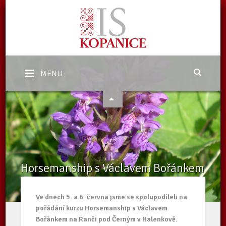
MENU
Horsemanship s Václavem Bořánkem
Domů
/
Aktuality
/
Horsemanship s Václavem Bořánkem
Ve dnech 5. a 6. června jsme se spolupodíleli na
pořádání kurzu Horsemanship s Václavem
Bořánkem na Ranči pod Černým v Halenkově.