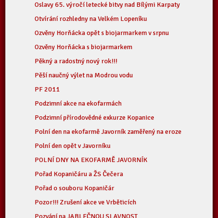
Oslavy 65. výročí letecké bitvy nad Bílými Karpaty
Otvírání rozhledny na Velkém Lopeníku
Ozvěny Horňácka opět s biojarmarkem v srpnu
Ozvěny Horňácka s biojarmarkem
Pěkný a radostný nový rok!!!
Pěší naučný výlet na Modrou vodu
PF 2011
Podzimní akce na ekofarmách
Podzimní přírodovědné exkurze Kopanice
Polní den na ekofarmě Javorník zaměřený na eroze
Polní den opět v Javorníku
POLNÍ DNY NA EKOFARMĚ JAVORNÍK
Pořad Kopaničáru a ŽS Čečera
Pořad o souboru Kopaničár
Pozor!!! Zrušení akce ve Vrběticích
Pozvání na JABLEČNOU SLAVNOST