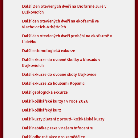
Další Den otevřených dveří na Biofarmě Juré v
Lužkovicích
Další den otevřených dveří na ekofarmě ve
Vlachovicích-Vrběticích
Další den otevřených dveří proběhl na ekofarmě v
Lidečku
Další entomologická exkurze
Další exkurze do ovocné školky a biosadu v
Bojkovicích
Další exkurze do ovocné školy Bojkovice
Další exkurze Za houbami Kopanic
Další geologická exkurze
Další košíkářské kurzy i v roce 2026
Další košíkářský kurz
Další kurzy pletení z proutí- košíkářské kurzy
Další nabidka praxe v našem infocentru
Další odborné akce pro zemědělce