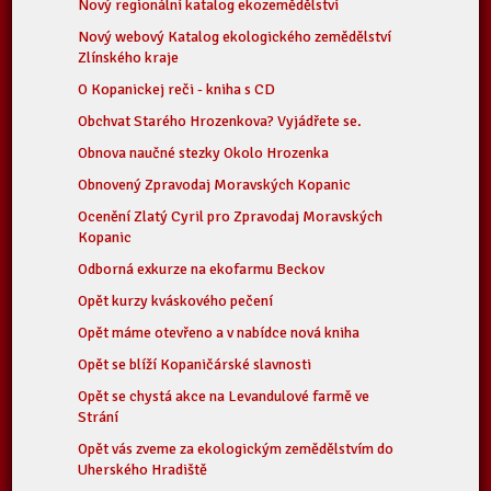
Nový regionální katalog ekozemědělství
Nový webový Katalog ekologického zemědělství
Zlínského kraje
O Kopanickej reči - kniha s CD
Obchvat Starého Hrozenkova? Vyjádřete se.
Obnova naučné stezky Okolo Hrozenka
Obnovený Zpravodaj Moravských Kopanic
Ocenění Zlatý Cyril pro Zpravodaj Moravských
Kopanic
Odborná exkurze na ekofarmu Beckov
Opět kurzy kváskového pečení
Opět máme otevřeno a v nabídce nová kniha
Opět se blíží Kopaničárské slavnosti
Opět se chystá akce na Levandulové farmě ve
Strání
Opět vás zveme za ekologickým zemědělstvím do
Uherského Hradiště