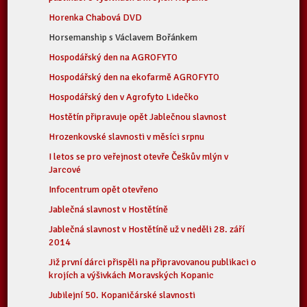
Horenka Chabová DVD
Horsemanship s Václavem Bořánkem
Hospodářský den na AGROFYTO
Hospodářský den na ekofarmě AGROFYTO
Hospodářský den v Agrofyto Lidečko
Hostětín připravuje opět Jablečnou slavnost
Hrozenkovské slavnosti v měsíci srpnu
I letos se pro veřejnost otevře Češkův mlýn v
Jarcové
Infocentrum opět otevřeno
Jablečná slavnost v Hostětíně
Jablečná slavnost v Hostětíně už v neděli 28. září
2014
Již první dárci přispěli na připravovanou publikaci o
krojích a výšivkách Moravských Kopanic
Jubilejní 50. Kopaničárské slavnosti