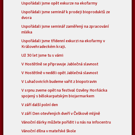
Uspořádali jsme opět exkurze na ekofarmy
Uspořádali jsme seminář k prodeji bioproduktů ze
dvora
Uspořádali jsme seminář zaměřený na zpracování
mléka
Uspořádali jsme třídenní exkurzi na ekofarmy v
Královehradeckém kraji.
Už 30 let jsme tu s vámi
V Hostětíně se připravuje Jablečná slavnost
V Hostětíně v neděli opět Jablečná slavnost
V Luhačovicích budeme vařit z biopotravin
V srpnu zveme opět na festival Ozvěny Horňácka
spojený s bělokarpatským biojarmarkem
V září další polní den
V září Den otevřených dveří v Češkově mlýně
Vánoční dárky můžete pořídit i u nás na infocentru
Vánoční dílna v mateřské škole