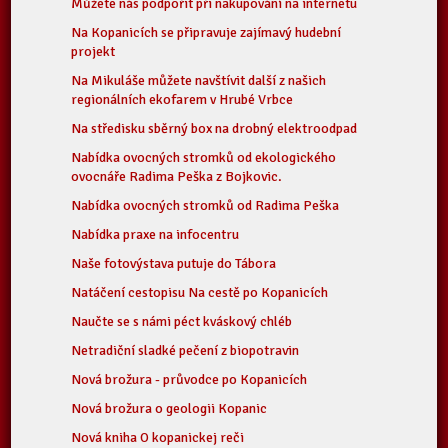
Můžete nás podpořit při nakupování na internetu
Na Kopanicích se připravuje zajímavý hudební
projekt
Na Mikuláše můžete navštívit další z našich
regionálních ekofarem v Hrubé Vrbce
Na středisku sběrný box na drobný elektroodpad
Nabídka ovocných stromků od ekologického
ovocnáře Radima Peška z Bojkovic.
Nabídka ovocných stromků od Radima Peška
Nabídka praxe na infocentru
Naše fotovýstava putuje do Tábora
Natáčení cestopisu Na cestě po Kopanicích
Naučte se s námi péct kváskový chléb
Netradiční sladké pečení z biopotravin
Nová brožura - průvodce po Kopanicích
Nová brožura o geologii Kopanic
Nová kniha O kopanickej reči