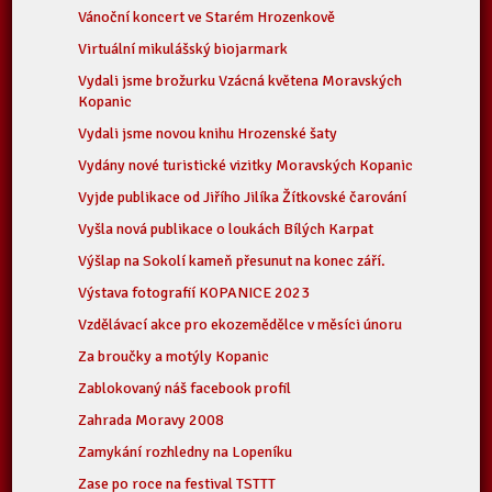
Vánoční koncert ve Starém Hrozenkově
Virtuální mikulášský biojarmark
Vydali jsme brožurku Vzácná květena Moravských
Kopanic
Vydali jsme novou knihu Hrozenské šaty
Vydány nové turistické vizitky Moravských Kopanic
Vyjde publikace od Jiřího Jilíka Žítkovské čarování
Vyšla nová publikace o loukách Bílých Karpat
Výšlap na Sokolí kameň přesunut na konec září.
Výstava fotografií KOPANICE 2023
Vzdělávací akce pro ekozemědělce v měsíci únoru
Za broučky a motýly Kopanic
Zablokovaný náš facebook profil
Zahrada Moravy 2008
Zamykání rozhledny na Lopeníku
Zase po roce na festival TSTTT