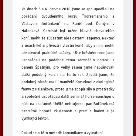
Ve dnech 5.a 6. června 2010 jsme se spolupodíleli na
pořádání dvoudenního kurzu "Horsemanship s
Václavem Bořánkem" na Ranči pod Černým v
Halenkově. Seminář byl určen hlavně chovatelům
koní, mohli se zúčastnit ale i ostatní zájemci. Někteří
z účastníků si přivezli i vlastní koně, aby s nimi mohli
absolvovat praktické ukázky. Už v loňském roce jsme
uspořádali na podobné téma seminář v Komni s
panem Špatným, pro velký zájem jsme naplánovali
další podobný kurz i na tento rok. Zjistili jsme, že
podobný záměr mají i manželé Kocurkovi z ekologické
farmy z Halenkova, proto jsme spojili síly a prostředky
a společně uspořádali další seminář horsemanshipu u
nich na ekofarmě. Určitě nelitujeme, pan Bořánek má
nesmírně bohaté zkušenosti s prací s koňmi a je
vynikající lektor.
Pokud se o této metodě komunikace a vytváření