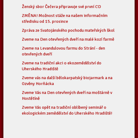
Ženský sbor Čečera připravuje své první CD
ZMĚNA! Možnost stáže na našem informačním
středisku od 15. prosince
Zpráva ze Svatojánského pochodu mateřských škol
Zveme na Den otevřených dveří na malé kozí farmě
Zveme na Levandulovou farmu do Strání - den
otevřených dveří
Zveme na tradiční akci o ekozemědělství do
Uherského Hradiště
Zveme vás na další bělokarpatský biojarmark a na
Ozvěny Horňácka
Zveme Vás na Den otevřených dveří na moštárně v
Hostětíně
Zveme Vás opět na tradiční oblíbený seminář o
ekologickém zemědělství do Uherského Hradiště!