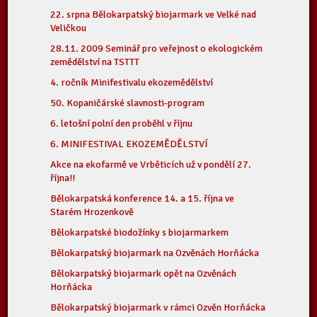
22. srpna Bělokarpatský biojarmark ve Velké nad
Veličkou
28.11. 2009 Seminář pro veřejnost o ekologickém
zemědělství na TSTTT
4. ročník Minifestivalu ekozemědělství
50. Kopaničárské slavnosti-program
6. letošní polní den proběhl v říjnu
6. MINIFESTIVAL EKOZEMĚDĚLSTVÍ
Akce na ekofarmě ve Vrběticích už v pondělí 27.
října!!
Bělokarpatská konference 14. a 15. října ve
Starém Hrozenkově
Bělokarpatské biodožínky s biojarmarkem
Bělokarpatský biojarmark na Ozvěnách Horňácka
Bělokarpatský biojarmark opět na Ozvěnách
Horňácka
Bělokarpatský biojarmark v rámci Ozvěn Horňácka