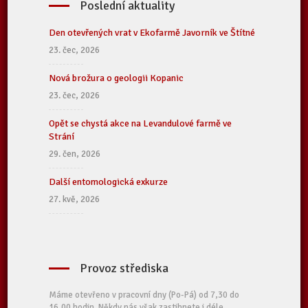
Poslední aktuality
Den otevřených vrat v Ekofarmě Javorník ve Štítné
23. čec, 2026
Nová brožura o geologii Kopanic
23. čec, 2026
Opět se chystá akce na Levandulové farmě ve
Strání
29. čen, 2026
Další entomologická exkurze
27. kvě, 2026
Provoz střediska
Máme otevřeno v pracovní dny (Po-Pá) od 7,30 do
16,00 hodin. Někdy nás však zastihnete i déle.