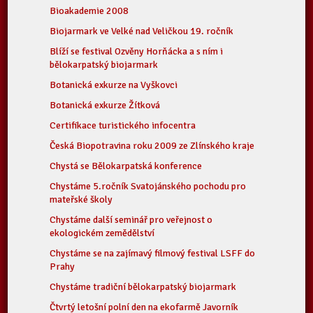
Bioakademie 2008
Biojarmark ve Velké nad Veličkou 19. ročník
Blíží se festival Ozvěny Horňácka a s ním i
bělokarpatský biojarmark
Botanická exkurze na Vyškovci
Botanická exkurze Žítková
Certifikace turistického infocentra
Česká Biopotravina roku 2009 ze Zlínského kraje
Chystá se Bělokarpatská konference
Chystáme 5.ročník Svatojánského pochodu pro
mateřské školy
Chystáme další seminář pro veřejnost o
ekologickém zemědělství
Chystáme se na zajímavý filmový festival LSFF do
Prahy
Chystáme tradiční bělokarpatský biojarmark
Čtvrtý letošní polní den na ekofarmě Javorník