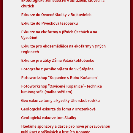
Ekolologické zemědělství v obrazech, slovech a
chutích
Exkurze do Ovocné školky v Bojkovicích
Exkurze do Pivečkova lesoparku
Exkurze na ekofarmy v jižních Čechách a na
Vysočině
Exkurze pro ekozemědělce na ekofarmy v jiných
regionech
Exkurze pro žáky ZŠ na Valašskoklobucko
Fotografie z jarního výletu do Sv.Štěpána
Fotoworkshop "Kopanice s Robo Kočanem"
Fotoworkshop "Osvícené Kopanice"- technika
luminografie (malba světlem)
Geo exkurze lomy a kyselky Uherskobrodska
Geologická exkurze do lomu v Hrozenkově
Geologická exkurze lom Skalky
Hledáme sponzory a dárce pro nově připravovanou
publikaci o výšivkách a krojích Kopanic