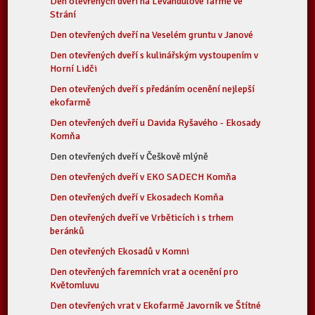
Den otevřených dveří na Levandulové farmě ve
Strání
Den otevřených dveří na Veselém gruntu v Janové
Den otevřených dveří s kulinářským vystoupením v
Horní Lidči
Den otevřených dveří s předáním ocenění nejlepší
ekofarmě
Den otevřených dveří u Davida Ryšavého - Ekosady
Komňa
Den otevřených dveří v Češkově mlýně
Den otevřených dveří v EKO SADECH Komňa
Den otevřených dveří v Ekosadech Komňa
Den otevřených dveří ve Vrběticích i s trhem
beránků
Den otevřených Ekosadů v Komni
Den otevřených faremních vrat a ocenění pro
Květomluvu
Den otevřených vrat v Ekofarmě Javorník ve Štítné