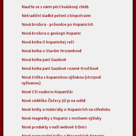
Naučte se s námi péct kváskový chléb
Netradiční sladké pečení z biopotravin
Nová brožura - průvodce po Kopanicích
Nová brožura o geologii Kopanic
Nová kniha O kopanickej reči
Nová kniha o Starém Hrozenkově
Nová kniha paní Gazdové
Nová kniha paní Gazdové rozené Kročilové
Nová trička s kopanickou výšivkou (strojově
vyšívanou)
Nové CD souboru Kopaničár
Nové cédéčko Čečery již je na světě
Nové knihy a materiály o Kopanicích na středisku
Nové magnetky z Kopanic s motivem výšivky
Nové produkty v naší webové tržnici
Nové propagační tašky z Moravských Kopanic