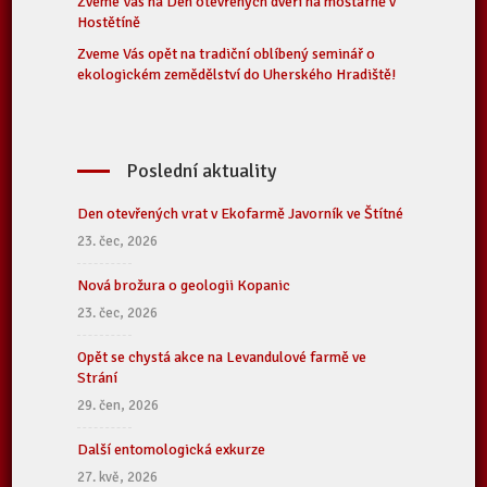
Zveme Vás na Den otevřených dveří na moštárně v
Hostětíně
Zveme Vás opět na tradiční oblíbený seminář o
ekologickém zemědělství do Uherského Hradiště!
Poslední aktuality
Den otevřených vrat v Ekofarmě Javorník ve Štítné
23. čec, 2026
Nová brožura o geologii Kopanic
23. čec, 2026
Opět se chystá akce na Levandulové farmě ve
Strání
29. čen, 2026
Další entomologická exkurze
27. kvě, 2026