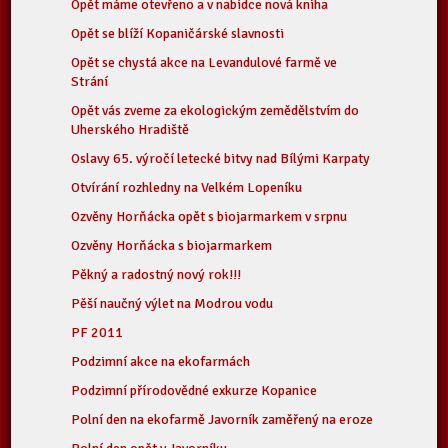
Opět máme otevřeno a v nabídce nová kniha
Opět se blíží Kopaničárské slavnosti
Opět se chystá akce na Levandulové farmě ve
Strání
Opět vás zveme za ekologickým zemědělstvím do
Uherského Hradiště
Oslavy 65. výročí letecké bitvy nad Bílými Karpaty
Otvírání rozhledny na Velkém Lopeníku
Ozvěny Horňácka opět s biojarmarkem v srpnu
Ozvěny Horňácka s biojarmarkem
Pěkný a radostný nový rok!!!
Pěší naučný výlet na Modrou vodu
PF 2011
Podzimní akce na ekofarmách
Podzimní přírodovědné exkurze Kopanice
Polní den na ekofarmě Javorník zaměřený na eroze