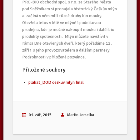
PRO-BIO obchodní spol. s r.o. ze Starého Města
pod Sněžníkem si pronajala historický Češkův mlýn
a začíná v něm mlít různé druhy bio mouky.
Otevřela letos v létě ve mlýně i podnikovou
prodejnu, kde je možné nakoupit mouku i další bio
produkty společnosti. Mlýn můžete navštívit v
rámci Dne otevřených dveří, který pořádáme 12.
září i s jeho provozovatelem a dalšími partnery.
Podrobnosti v přiložené pozvánce.
Přiložené soubory
plakat_DOD ceskuv mlyn final
01. zář, 2015
·
Martin Jemelka