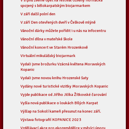
V srpnu zveme opět na festival Ozvěny Horňácka
spojený s bělokarpatským biojarmarkem
V září další polní den
V září Den otevřených dveří v Češkově mlýně
Vánoční dárky můžete pořídit i u nás na infocentru
Vánoční dílna v mateřské škole
Vánoční koncert ve Starém Hrozenkově
Virtuální mikulášský biojarmark
Vydali jsme brožurku Vzácná květena Moravských
Kopanic
Vydali jsme novou knihu Hrozenské šaty
Vydány nové turistické vizitky Moravských Kopanic
Vyjde publikace od Jiřího Jilíka Žítkovské čarování
Vyšla nová publikace o loukách Bílých Karpat
Výšlap na Sokolí kameň přesunut na konec září.
Výstava fotografií KOPANICE 2023
Vzdělávací akce pro ekozemědělce v měsíci únoru