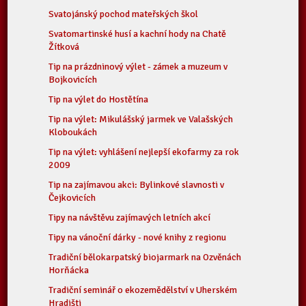
Svatojánský pochod mateřských škol
Svatomartinské husí a kachní hody na Chatě
Žítková
Tip na prázdninový výlet - zámek a muzeum v
Bojkovicích
Tip na výlet do Hostětína
Tip na výlet: Mikulášský jarmek ve Valašských
Kloboukách
Tip na výlet: vyhlášení nejlepší ekofarmy za rok
2009
Tip na zajímavou akci: Bylinkové slavnosti v
Čejkovicích
Tipy na návštěvu zajímavých letních akcí
Tipy na vánoční dárky - nové knihy z regionu
Tradiční bělokarpatský biojarmark na Ozvěnách
Horňácka
Tradiční seminář o ekozemědělství v Uherském
Hradišti