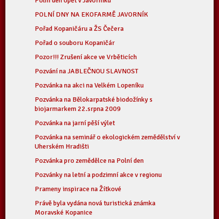
Polní den opět v Javorníku
POLNÍ DNY NA EKOFARMĚ JAVORNÍK
Pořad Kopaničáru a ŽS Čečera
Pořad o souboru Kopaničár
Pozor!!! Zrušení akce ve Vrběticích
Pozvání na JABLEČNOU SLAVNOST
Pozvánka na akci na Velkém Lopeníku
Pozvánka na Bělokarpatské biodožínky s
biojarmarkem 22.srpna 2009
Pozvánka na jarní pěší výlet
Pozvánka na seminář o ekologickém zemědělství v
Uherském Hradišti
Pozvánka pro zemědělce na Polní den
Pozvánky na letní a podzimní akce v regionu
Prameny inspirace na Žítkové
Právě byla vydána nová turistická známka
Moravské Kopanice