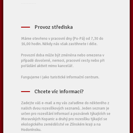
Provoz střediska
Máme otevřeno v pracovní dny (Po-Pá) od 7,30 do
16,00 hodin. Někdy nás však zastihnete i déle.
Provozní doba může být změněna nebo omezena v
případě dovolené, nemoci, pracovní cesty nebo při
pořádání aktivit mimo kancelář.
Fungujeme i jako turistické informační centrum.
Chcete víc informací?
Zadejte váš e-mail a my vás zařadíme do některého z
našich dvou rozesílkových seznamů. Jeden seznam je
určen pro rozesílání informací a pozvánek týkajících se
Moravských Kopanic a druhý pro rozesílku týkající se
ekologického zemědělství ve Zlínském kraji a na
Hodonínsku.