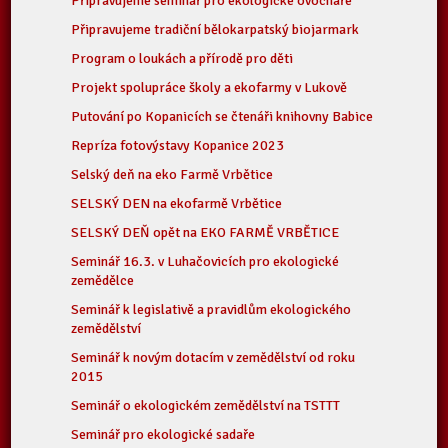
Připravujeme seminář pro ekologické ovocnáře
Připravujeme tradiční bělokarpatský biojarmark
Program o loukách a přírodě pro děti
Projekt spolupráce školy a ekofarmy v Lukově
Putování po Kopanicích se čtenáři knihovny Babice
Repríza fotovýstavy Kopanice 2023
Selský deň na eko Farmě Vrbětice
SELSKÝ DEN na ekofarmě Vrbětice
SELSKÝ DEŇ opět na EKO FARMĚ VRBĚTICE
Seminář 16.3. v Luhačovicích pro ekologické
zemědělce
Seminář k legislativě a pravidlům ekologického
zemědělství
Seminář k novým dotacím v zemědělství od roku
2015
Seminář o ekologickém zemědělství na TSTTT
Seminář pro ekologické sadaře