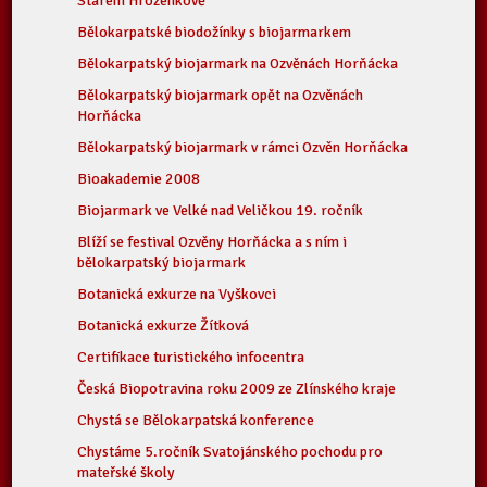
Starém Hrozenkově
Bělokarpatské biodožínky s biojarmarkem
Bělokarpatský biojarmark na Ozvěnách Horňácka
Bělokarpatský biojarmark opět na Ozvěnách
Horňácka
Bělokarpatský biojarmark v rámci Ozvěn Horňácka
Bioakademie 2008
Biojarmark ve Velké nad Veličkou 19. ročník
Blíží se festival Ozvěny Horňácka a s ním i
bělokarpatský biojarmark
Botanická exkurze na Vyškovci
Botanická exkurze Žítková
Certifikace turistického infocentra
Česká Biopotravina roku 2009 ze Zlínského kraje
Chystá se Bělokarpatská konference
Chystáme 5.ročník Svatojánského pochodu pro
mateřské školy