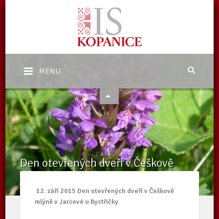
MENU
Den otevřených dveří v Češkově
mlýně
Domů
/
Aktuality
/
Den otevřených dveří v Češkově mlýně
12. září 2015 Den otevřených dveří v Češkově
mlýně v Jarcové u Bystřičky