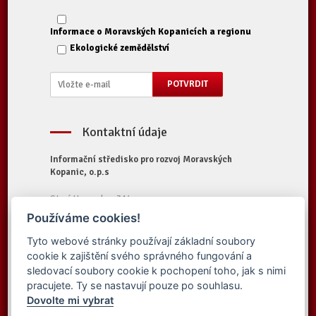
Informace o Moravských Kopanicích a regionu
Ekologické zemědělství
Kontaktní údaje
Informační středisko pro rozvoj Moravských
Kopanic, o.p.s
Starý Hrozenkov 314
687 74 Starý Hrozenkov
Používáme cookies!
Tel.:
+420 572 696 323
Tyto webové stránky používají základní soubory
E-mail:
iskopanice@iskopanice.cz
cookie k zajištění svého správného fungování a
Web:
https://www.iskopanice.cz
sledovací soubory cookie k pochopení toho, jak s nimi
pracujete. Ty se nastavují pouze po souhlasu.
Dovolte mi vybrat