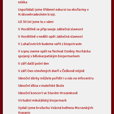
mléka
Uspořádali jsme třídenní exkurzi na ekofarmy v
Královehradeckém kraji.
Už 30 let jsme tu s vámi
V Hostětíně se připravuje Jablečná slavnost
V Hostětíně v neděli opět Jablečná slavnost
V Luhačovicích budeme vařit z biopotravin
V srpnu zveme opět na festival Ozvěny Horňácka
spojený s bělokarpatským biojarmarkem
V září další polní den
V září Den otevřených dveří v Češkově mlýně
Vánoční dárky můžete pořídit i u nás na infocentru
Vánoční dílna v mateřské škole
Vánoční koncert ve Starém Hrozenkově
Virtuální mikulášský biojarmark
Vydali jsme brožurku Vzácná květena Moravských
Kopanic