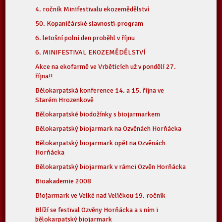
4. ročník Minifestivalu ekozemědělství
50. Kopaničárské slavnosti-program
6. letošní polní den proběhl v říjnu
6. MINIFESTIVAL EKOZEMĚDĚLSTVÍ
Akce na ekofarmě ve Vrběticích už v pondělí 27.
října!!
Bělokarpatská konference 14. a 15. října ve
Starém Hrozenkově
Bělokarpatské biodožínky s biojarmarkem
Bělokarpatský biojarmark na Ozvěnách Horňácka
Bělokarpatský biojarmark opět na Ozvěnách
Horňácka
Bělokarpatský biojarmark v rámci Ozvěn Horňácka
Bioakademie 2008
Biojarmark ve Velké nad Veličkou 19. ročník
Blíží se festival Ozvěny Horňácka a s ním i
bělokarpatský biojarmark