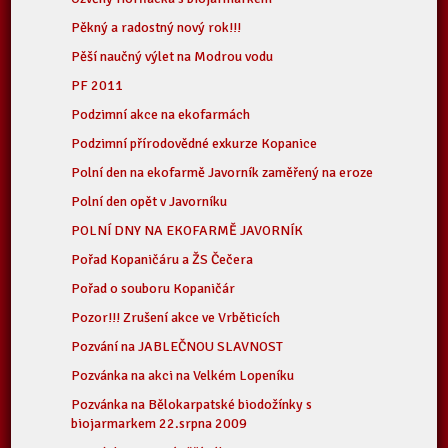
Pěkný a radostný nový rok!!!
Pěší naučný výlet na Modrou vodu
PF 2011
Podzimní akce na ekofarmách
Podzimní přírodovědné exkurze Kopanice
Polní den na ekofarmě Javorník zaměřený na eroze
Polní den opět v Javorníku
POLNÍ DNY NA EKOFARMĚ JAVORNÍK
Pořad Kopaničáru a ŽS Čečera
Pořad o souboru Kopaničár
Pozor!!! Zrušení akce ve Vrběticích
Pozvání na JABLEČNOU SLAVNOST
Pozvánka na akci na Velkém Lopeníku
Pozvánka na Bělokarpatské biodožínky s
biojarmarkem 22.srpna 2009