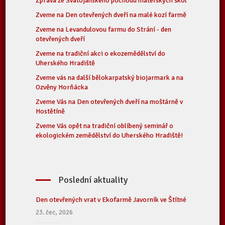
Zpráva ze Svatojánského pochodu mateřských škol
Zveme na Den otevřených dveří na malé kozí farmě
Zveme na Levandulovou farmu do Strání - den
otevřených dveří
Zveme na tradiční akci o ekozemědělství do
Uherského Hradiště
Zveme vás na další bělokarpatský biojarmark a na
Ozvěny Horňácka
Zveme Vás na Den otevřených dveří na moštárně v
Hostětíně
Zveme Vás opět na tradiční oblíbený seminář o
ekologickém zemědělství do Uherského Hradiště!
Poslední aktuality
Den otevřených vrat v Ekofarmě Javorník ve Štítné
23. čec, 2026