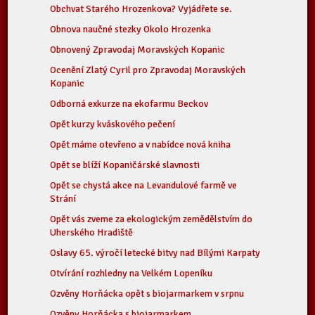
Obchvat Starého Hrozenkova? Vyjádřete se.
Obnova naučné stezky Okolo Hrozenka
Obnovený Zpravodaj Moravských Kopanic
Ocenění Zlatý Cyril pro Zpravodaj Moravských
Kopanic
Odborná exkurze na ekofarmu Beckov
Opět kurzy kváskového pečení
Opět máme otevřeno a v nabídce nová kniha
Opět se blíží Kopaničárské slavnosti
Opět se chystá akce na Levandulové farmě ve
Strání
Opět vás zveme za ekologickým zemědělstvím do
Uherského Hradiště
Oslavy 65. výročí letecké bitvy nad Bílými Karpaty
Otvírání rozhledny na Velkém Lopeníku
Ozvěny Horňácka opět s biojarmarkem v srpnu
Ozvěny Horňácka s biojarmarkem