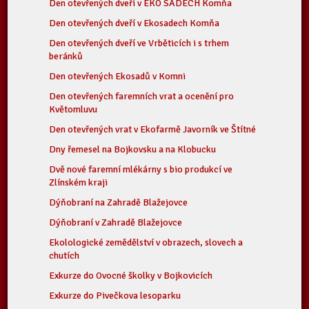
Den otevřených dveří v EKO SADECH Komňa
Den otevřených dveří v Ekosadech Komňa
Den otevřených dveří ve Vrběticích i s trhem
beránků
Den otevřených Ekosadů v Komni
Den otevřených faremních vrat a ocenění pro
Květomluvu
Den otevřených vrat v Ekofarmě Javorník ve Štítné
Dny řemesel na Bojkovsku a na Klobucku
Dvě nové faremní mlékárny s bio produkcí ve
Zlínském kraji
Dýňobraní na Zahradě Blažejovce
Dýňobraní v Zahradě Blažejovce
Ekolologické zemědělství v obrazech, slovech a
chutích
Exkurze do Ovocné školky v Bojkovicích
Exkurze do Pivečkova lesoparku