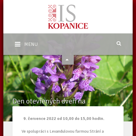
MENU
Den otevřených dveří na
Levandulové farmě ve Strání
Domů
/
Aktuality
/
Den otevřených dveří na Levandulové farmě ve
9. července 2022 od 10,00 do 15,00 hodin.
Strání
Ve spolupráci s Levandulovou farmou Strání a