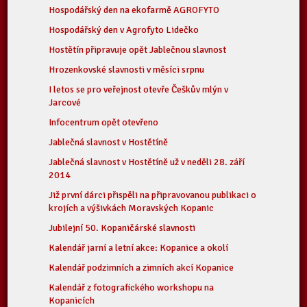
Hospodářský den na ekofarmě AGROFYTO
Hospodářský den v Agrofyto Lidečko
Hostětín připravuje opět Jablečnou slavnost
Hrozenkovské slavnosti v měsíci srpnu
I letos se pro veřejnost otevře Češkův mlýn v
Jarcové
Infocentrum opět otevřeno
Jablečná slavnost v Hostětíně
Jablečná slavnost v Hostětíně už v neděli 28. září
2014
Již první dárci přispěli na připravovanou publikaci o
krojích a výšivkách Moravských Kopanic
Jubilejní 50. Kopaničárské slavnosti
Kalendář jarní a letní akce: Kopanice a okolí
Kalendář podzimních a zimních akcí Kopanice
Kalendář z fotografického workshopu na
Kopanicích