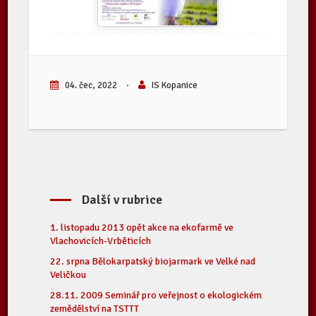
04. čec, 2022
·
IS Kopanice
Další v rubrice
1. listopadu 2013 opět akce na ekofarmě ve
Vlachovicích-Vrběticích
22. srpna Bělokarpatský biojarmark ve Velké nad
Veličkou
28.11. 2009 Seminář pro veřejnost o ekologickém
zemědělství na TSTTT