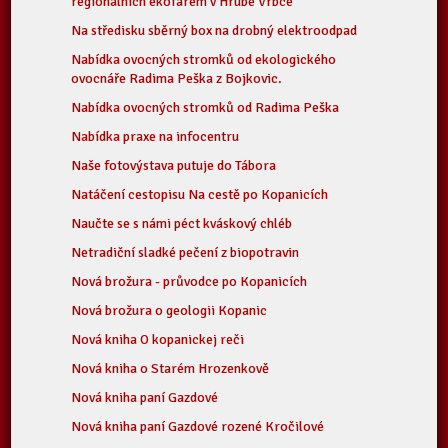
regionálních ekofarem v Hrubé Vrbce
Na středisku sběrný box na drobný elektroodpad
Nabídka ovocných stromků od ekologického
ovocnáře Radima Peška z Bojkovic.
Nabídka ovocných stromků od Radima Peška
Nabídka praxe na infocentru
Naše fotovýstava putuje do Tábora
Natáčení cestopisu Na cestě po Kopanicích
Naučte se s námi péct kváskový chléb
Netradiční sladké pečení z biopotravin
Nová brožura - průvodce po Kopanicích
Nová brožura o geologii Kopanic
Nová kniha O kopanickej reči
Nová kniha o Starém Hrozenkově
Nová kniha paní Gazdové
Nová kniha paní Gazdové rozené Kročilové