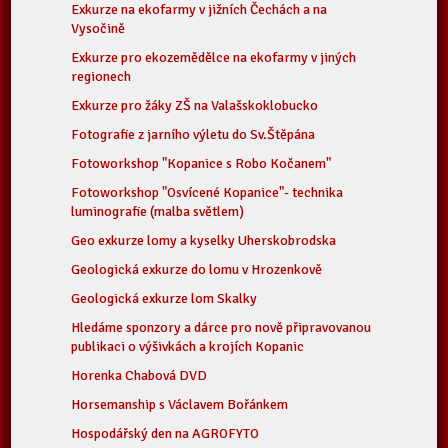
Exkurze na ekofarmy v jižních Čechách a na
Vysočině
Exkurze pro ekozemědělce na ekofarmy v jiných
regionech
Exkurze pro žáky ZŠ na Valašskoklobucko
Fotografie z jarního výletu do Sv.Štěpána
Fotoworkshop "Kopanice s Robo Kočanem"
Fotoworkshop "Osvícené Kopanice"- technika
luminografie (malba světlem)
Geo exkurze lomy a kyselky Uherskobrodska
Geologická exkurze do lomu v Hrozenkově
Geologická exkurze lom Skalky
Hledáme sponzory a dárce pro nově připravovanou
publikaci o výšivkách a krojích Kopanic
Horenka Chabová DVD
Horsemanship s Václavem Bořánkem
Hospodářský den na AGROFYTO