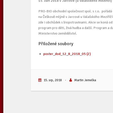
15. září 2018 v Jarcové (u Valašského Meziříčí)
PRO-BIO obchodní společnost spol. s r.o. pořádá 
na Češkově mlýně v Jarcové u Valašského Meziříčí
zde i obchůdek s biopotravinami. Akce se koná o
program pro děti, živá hudba a další. Program a da
Ministerstvo zemědělství.
Přiložené soubory
poster_dod_12_8_2018_05 (2)
15. srp, 2018
·
Martin Jemelka