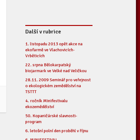
Další v rubrice
1. listopadu 2013 opět akce na
ekofarmě ve Vlachovicích-
Vrběticích
22. srpna Bělokarpatský
biojarmark ve Velké nad Veličkou
28.11. 2009 Seminář pro veřejnost
o ekologickém zemědělství na
TSTTT
4. ročník Minifestivalu
ekozemědělství
50. Kopaničárské slavnosti-
program
6. letošní polní den proběhl v říjnu
6. MINIFESTIVAL