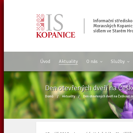
Informační středisko
Moravských Kopanic, 
sídlem ve Starém Hr
Úvod
Aktuality
O nás
Služby
Den otevřených dveří na Češ
Domů
/
Aktuality
/
Den otevřených dveří na Češkově 