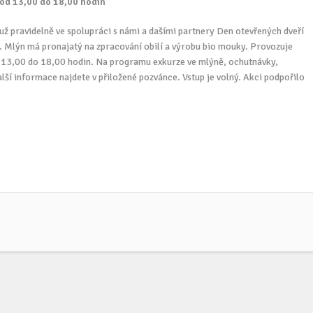
 od 13,00 do 18,00 hodin
už pravidelně ve spolupráci s námi a dašími partnery Den otevřených dveří
. Mlýn má pronajatý na zpracování obilí a výrobu bio mouky. Provozuje
d 13,00 do 18,00 hodin. Na programu exkurze ve mlýně, ochutnávky,
lší informace najdete v přiložené pozvánce. Vstup je volný. Akci podpořilo