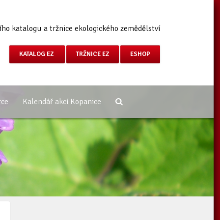
ího katalogu a tržnice ekologického zemědělství
KATALOG EZ
TRŽNICE EZ
ESHOP
rce
Kalendář akcí Kopanice