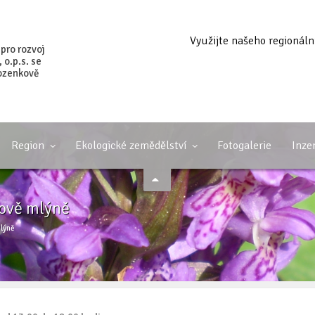
Využijte našeho regionáln
 pro rozvoj
o.p.s. se
ozenkově
Region
Ekologické zemědělství
Fotogalerie
Inze
kově mlýně
mlýně