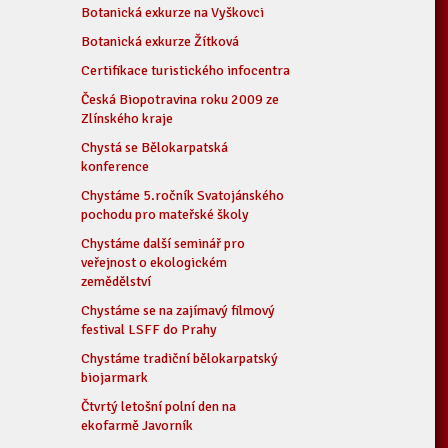
Botanická exkurze na Vyškovci
Botanická exkurze Žítková
Certifikace turistického infocentra
Česká Biopotravina roku 2009 ze
Zlínského kraje
Chystá se Bělokarpatská
konference
Chystáme 5.ročník Svatojánského
pochodu pro mateřské školy
Chystáme další seminář pro
veřejnost o ekologickém
zemědělství
Chystáme se na zajímavý filmový
festival LSFF do Prahy
Chystáme tradiční bělokarpatský
biojarmark
Čtvrtý letošní polní den na
ekofarmě Javorník