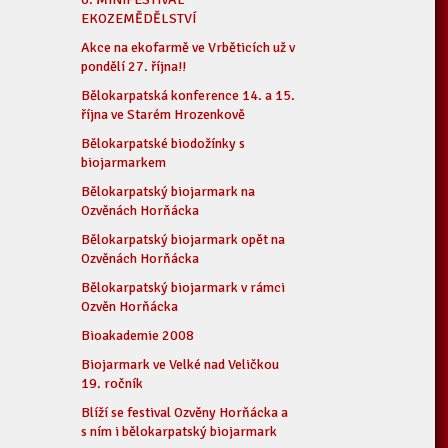
EKOZEMĚDĚLSTVÍ
Akce na ekofarmě ve Vrběticích už v
pondělí 27. října!!
Bělokarpatská konference 14. a 15.
října ve Starém Hrozenkově
Bělokarpatské biodožínky s
biojarmarkem
Bělokarpatský biojarmark na
Ozvěnách Horňácka
Bělokarpatský biojarmark opět na
Ozvěnách Horňácka
Bělokarpatský biojarmark v rámci
Ozvěn Horňácka
Bioakademie 2008
Biojarmark ve Velké nad Veličkou
19. ročník
Blíží se festival Ozvěny Horňácka a
s ním i bělokarpatský biojarmark