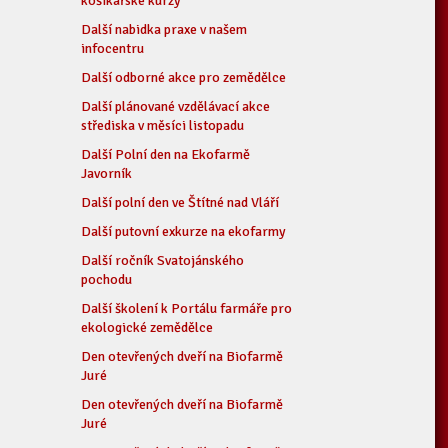
košíkářské kurzy
Další nabidka praxe v našem
infocentru
Další odborné akce pro zemědělce
Další plánované vzdělávací akce
střediska v měsíci listopadu
Další Polní den na Ekofarmě
Javorník
Další polní den ve Štítné nad Vláří
Další putovní exkurze na ekofarmy
Další ročník Svatojánského
pochodu
Další školení k Portálu farmáře pro
ekologické zemědělce
Den otevřených dveří na Biofarmě
Juré
Den otevřených dveří na Biofarmě
Juré