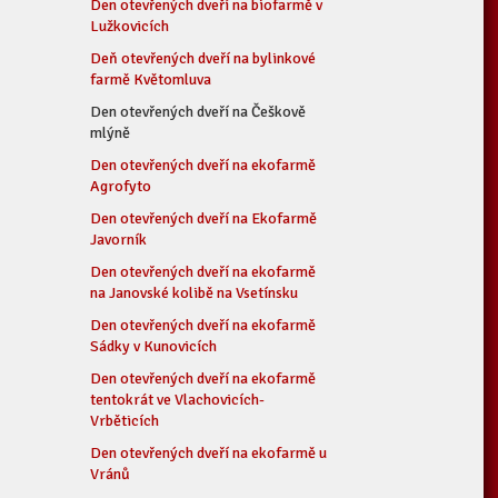
Den otevřených dveří na biofarmě v
Lužkovicích
Deň otevřených dveří na bylinkové
farmě Květomluva
Den otevřených dveří na Češkově
mlýně
Den otevřených dveří na ekofarmě
Agrofyto
Den otevřených dveří na Ekofarmě
Javorník
Den otevřených dveří na ekofarmě
na Janovské kolibě na Vsetínsku
Den otevřených dveří na ekofarmě
Sádky v Kunovicích
Den otevřených dveří na ekofarmě
tentokrát ve Vlachovicích-
Vrběticích
Den otevřených dveří na ekofarmě u
Vránů