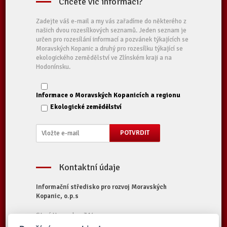
Chcete víc informací?
Zadejte váš e-mail a my vás zařadíme do některého z
našich dvou rozesílkových seznamů. Jeden seznam je
určen pro rozesílání informací a pozvánek týkajících se
Moravských Kopanic a druhý pro rozesílku týkající se
ekologického zemědělství ve Zlínském kraji a na
Hodonínsku.
Informace o Moravských Kopanicích a regionu
Ekologické zemědělství
Kontaktní údaje
Informační středisko pro rozvoj Moravských
Kopanic, o.p.s
Starý Hrozenkov 314
687 74 Starý Hrozenkov