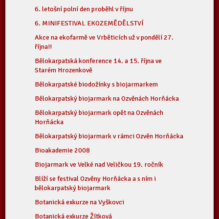
6. letošní polní den proběhl v říjnu
6. MINIFESTIVAL EKOZEMĚDĚLSTVÍ
Akce na ekofarmě ve Vrběticích už v pondělí 27.
října!!
Bělokarpatská konference 14. a 15. října ve
Starém Hrozenkově
Bělokarpatské biodožínky s biojarmarkem
Bělokarpatský biojarmark na Ozvěnách Horňácka
Bělokarpatský biojarmark opět na Ozvěnách
Horňácka
Bělokarpatský biojarmark v rámci Ozvěn Horňácka
Bioakademie 2008
Biojarmark ve Velké nad Veličkou 19. ročník
Blíží se festival Ozvěny Horňácka a s ním i
bělokarpatský biojarmark
Botanická exkurze na Vyškovci
Botanická exkurze Žítková