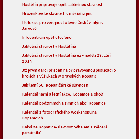
Hostětín připravuje opět Jablečnou slavnost
Hrozenkovské slavnosti v měsíci srpnu
I letos se pro veřejnost otevře Češkův mlýn v
Jarcové
Infocentrum opět otevřeno
Jablečná slavnost v Hostětíně
Jablečná slavnost v Hostětíně už v neděli 28. září
2014
Již první dárci přispěli na připravovanou publikaci o
krojích a výšivkách Moravských Kopanic
Jubilejní 50. Kopaničárské slavnosti
Kalendář jarní a letní akce: Kopanice a okolí
Kalendář podzimních a zimních akcí Kopanice
Kalendář z fotografického workshopu na
Kopanicích
Kalvárie Kopanice-slavnost odhalení a svěcení
památníků