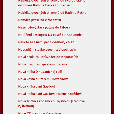
Nabídka ovocných stromků od ekologického
ovocnáře Radima Peška z Bojkovic.
Nabídka ovocných stromků od Radima Peška
Nabídka praxe na infocentru
Naše fotovýstava putuje do Tábora
Natáčení cestopisu Na cestě po Kopanicích
Naučte se s námi péct kváskový chléb
Netradiční sladké pečení z biopotravin
Nová brožura - průvodce po Kopanicích
Nová brožura o geologii Kopanic
Nová kniha O kopanickej reči
Nová kniha o Starém Hrozenkově
Nová kniha paní Gazdové
Nová kniha paní Gazdové rozené Kročilové
Nová trička s kopanickou výšivkou (strojově
vyšívanou)
Nové CD souboru Kopaničár