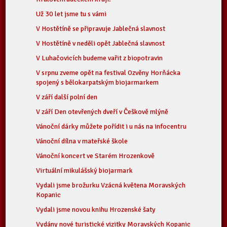
Už 30 let jsme tu s vámi
V Hostětíně se připravuje Jablečná slavnost
V Hostětíně v neděli opět Jablečná slavnost
V Luhačovicích budeme vařit z biopotravin
V srpnu zveme opět na festival Ozvěny Horňácka
spojený s bělokarpatským biojarmarkem
V září další polní den
V září Den otevřených dveří v Češkově mlýně
Vánoční dárky můžete pořídit i u nás na infocentru
Vánoční dílna v mateřské škole
Vánoční koncert ve Starém Hrozenkově
Virtuální mikulášský biojarmark
Vydali jsme brožurku Vzácná květena Moravských
Kopanic
Vydali jsme novou knihu Hrozenské šaty
Vydány nové turistické vizitky Moravských Kopanic