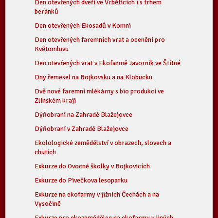
Den otevřených dveří ve Vrběticích i s trhem
beránků
Den otevřených Ekosadů v Komni
Den otevřených faremních vrat a ocenění pro
Květomluvu
Den otevřených vrat v Ekofarmě Javorník ve Štítné
Dny řemesel na Bojkovsku a na Klobucku
Dvě nové faremní mlékárny s bio produkcí ve
Zlínském kraji
Dýňobraní na Zahradě Blažejovce
Dýňobraní v Zahradě Blažejovce
Ekolologické zemědělství v obrazech, slovech a
chutích
Exkurze do Ovocné školky v Bojkovicích
Exkurze do Pivečkova lesoparku
Exkurze na ekofarmy v jižních Čechách a na
Vysočině
Exkurze pro ekozemědělce na ekofarmy v jiných