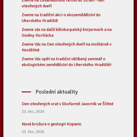
Zveme na Levandulovou farmu do Strání - den
otevřených dveří
Zveme na tradiční akci o ekozemědělství do
Uherského Hradiště
Zveme vás na další bělokarpatský biojarmark a na
Ozvěny Horňácka
Zveme Vás na Den otevřených dveří na moštárně v
Hostětíně
Zveme Vás opět na tradiční oblíbený seminář o
ekologickém zemědělství do Uherského Hradiště!
Poslední aktuality
Den otevřených vrat v Ekofarmě Javorník ve Štítné
23. čec, 2026
Nová brožura o geologii Kopanic
23. čec, 2026