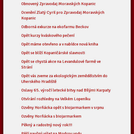
Obnovený Zpravodaj Moravských Kopanic
Ocenění Zlatý Cyril pro Zpravodaj Moravských
Kopanic
Odborná exkurze na ekofarmu Beckov
Opět kurzy kváskového pečení
Opět máme otevřeno a v nabídce nová kniha
Opět se blíží Kopaničárské slavnosti
Opět se chystá akce na Levandulové farmě ve
Strání
Opět vás zveme za ekologickým zemědělstvím do
Uherského Hradiště
Oslavy 65. výročí letecké bitvy nad Bílými Karpaty
Otvírání rozhledny na Velkém Lopeníku
Ozvěny Horňácka opět s biojarmarkem v srpnu
Ozvěny Horňácka s biojarmarkem
Pěkný a radostný nový rok!!!
Pěší naučný výlet na Modrou vodu