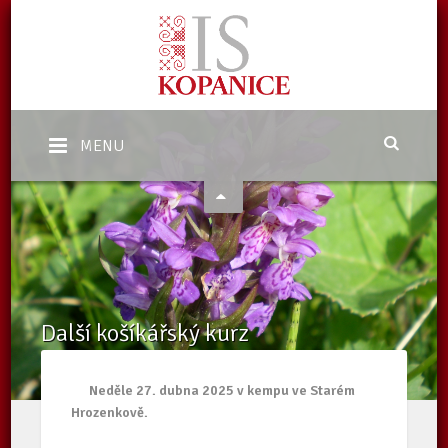
MENU
Další košíkářský kurz
Domů
/
Aktuality
/
Další košíkářský kurz
Neděle 27. dubna 2025 v kempu ve Starém
Hrozenkově.