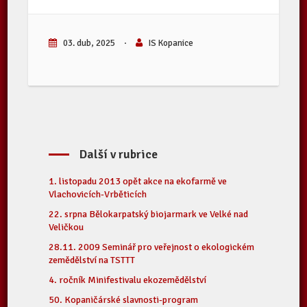
03. dub, 2025
·
IS Kopanice
Další v rubrice
1. listopadu 2013 opět akce na ekofarmě ve
Vlachovicích-Vrběticích
22. srpna Bělokarpatský biojarmark ve Velké nad
Veličkou
28.11. 2009 Seminář pro veřejnost o ekologickém
zemědělství na TSTTT
4. ročník Minifestivalu ekozemědělství
50. Kopaničárské slavnosti-program