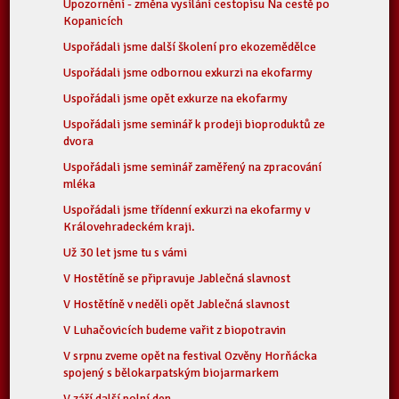
Upozornění - změna vysílání cestopisu Na cestě po
Kopanicích
Uspořádali jsme další školení pro ekozemědělce
Uspořádali jsme odbornou exkurzi na ekofarmy
Uspořádali jsme opět exkurze na ekofarmy
Uspořádali jsme seminář k prodeji bioproduktů ze
dvora
Uspořádali jsme seminář zaměřený na zpracování
mléka
Uspořádali jsme třídenní exkurzi na ekofarmy v
Královehradeckém kraji.
Už 30 let jsme tu s vámi
V Hostětíně se připravuje Jablečná slavnost
V Hostětíně v neděli opět Jablečná slavnost
V Luhačovicích budeme vařit z biopotravin
V srpnu zveme opět na festival Ozvěny Horňácka
spojený s bělokarpatským biojarmarkem
V září další polní den