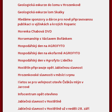
Geologická exkurze do lomu v Hrozenkově
Geologická exkurze lom Skalky
Hledáme sponzory a dárce pro nově připravovanou
publikaci o výšivkách a krojích Kopanic
Horenka Chabová DVD
Horsemanship s Václavem Bořánkem
Hospodářský den na AGROFYTO
Hospodářský den na ekofarmě AGROFYTO
Hospodářský den v Agrofyto Lidečko
Hostětín připravuje opět Jablečnou slavnost
Hrozenkovské slavnosti v měsíci srpnu
I letos se pro veřejnost otevře Češkův mlýn v
Jarcové
Infocentrum opět otevřeno
Jablečná slavnost v Hostětíně
Jablečná slavnost v Hostětíně už v neděli 28. září