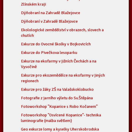
Zlínském kraji
Dýňobraní na Zahradě Blažejovce
Dýňobraní v Zahradě Blažejovce
Ekolologické zemědělství v obrazech, slovech a
chutích
Exkurze do Ovocné školky v Bojkovicích
Exkurze do Pivečkova lesoparku
Exkurze na ekofarmy v jižních Čechách a na
Vysočině
Exkurze pro ekozemědělce na ekofarmy v jiných
regionech
Exkurze pro žáky ZŠ na Valašskoklobucko
Fotografie z jarního výletu do Sv.Štěpána
Fotoworkshop "Kopanice s Robo Kočanem"
Fotoworkshop "Osvícené Kopanice"- technika
luminografie (malba světlem)
Geo exkurze lomy a kyselky Uherskobrodska