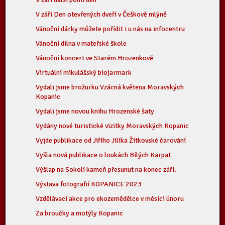
V září Den otevřených dveří v Češkově mlýně
Vánoční dárky můžete pořídit i u nás na infocentru
Vánoční dílna v mateřské škole
Vánoční koncert ve Starém Hrozenkově
Virtuální mikulášský biojarmark
Vydali jsme brožurku Vzácná květena Moravských
Kopanic
Vydali jsme novou knihu Hrozenské šaty
Vydány nové turistické vizitky Moravských Kopanic
Vyjde publikace od Jiřího Jilíka Žítkovské čarování
Vyšla nová publikace o loukách Bílých Karpat
Výšlap na Sokolí kameň přesunut na konec září.
Výstava fotografií KOPANICE 2023
Vzdělávací akce pro ekozemědělce v měsíci únoru
Za broučky a motýly Kopanic