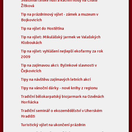
Svatomartinské husí a kachní hody na Chatě
Žítková
Tip na prázdninový výlet - zámek a muzeum v
Bojkovicích
Tip na výlet do Hostětína
Tip na výlet: Mikulášský jarmek ve Valašských
Kloboukách
Tip na výlet: vyhlášení nejlepší ekofarmy za rok
2009
Tip na zajímavou akci: Bylinkové slavnosti v
Čejkovicích
Tipy na návštěvu zajímavých letních akcí
Tipy na vánoční dárky - nové knihy z regionu
Tradiční bělokarpatský biojarmark na Ozvěnách
Horňácka
Tradiční seminář o ekozemědělství v Uherském
Hradišti
Turistický výlet na ukončení prázdnin