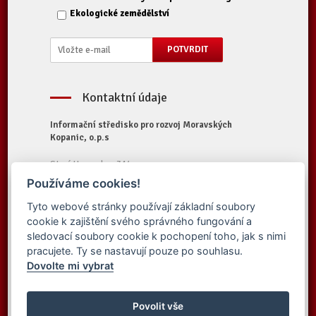
Ekologické zemědělství
Kontaktní údaje
Informační středisko pro rozvoj Moravských
Kopanic, o.p.s
Starý Hrozenkov 314
687 74 Starý Hrozenkov
Používáme cookies!
Tel.:
+420 572 696 323
Tyto webové stránky používají základní soubory
E-mail:
iskopanice@iskopanice.cz
cookie k zajištění svého správného fungování a
Web:
https://www.iskopanice.cz
sledovací soubory cookie k pochopení toho, jak s nimi
pracujete. Ty se nastavují pouze po souhlasu.
Dovolte mi vybrat
© 2016 Informační středisko pro rozvoj
Vytvořilo studio
Moravských Kopanic, o.p.s. - Všechna práva
Povolit vše
Simpless