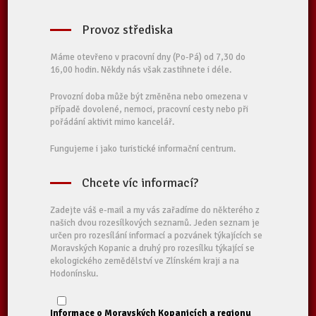
Provoz střediska
Máme otevřeno v pracovní dny (Po-Pá) od 7,30 do
16,00 hodin. Někdy nás však zastihnete i déle.
Provozní doba může být změněna nebo omezena v
případě dovolené, nemoci, pracovní cesty nebo při
pořádání aktivit mimo kancelář.
Fungujeme i jako turistické informační centrum.
Chcete víc informací?
Zadejte váš e-mail a my vás zařadíme do některého z
našich dvou rozesílkových seznamů. Jeden seznam je
určen pro rozesílání informací a pozvánek týkajících se
Moravských Kopanic a druhý pro rozesílku týkající se
ekologického zemědělství ve Zlínském kraji a na
Hodonínsku.
Informace o Moravských Kopanicích a regionu