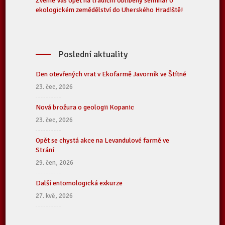
Zveme Vás opět na tradiční oblíbený seminář o
ekologickém zemědělství do Uherského Hradiště!
Poslední aktuality
Den otevřených vrat v Ekofarmě Javorník ve Štítné
23. čec, 2026
Nová brožura o geologii Kopanic
23. čec, 2026
Opět se chystá akce na Levandulové farmě ve
Strání
29. čen, 2026
Další entomologická exkurze
27. kvě, 2026