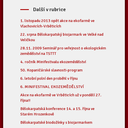
Další v rubrice
1. listopadu 2013 opět akce na ekofarmě ve
Vlachovicích-Vrběticích
22. srpna Bělokarpatský biojarmark ve Velké nad
Veličkou
28.11. 2009 Seminář pro veřejnost o ekologickém
zemědělství na TSTTT
4. ročník Minifestivalu ekozemědělství
50. Kopaničárské slavnosti-program
6. letošní polní den proběhl v říjnu
6. MINIFESTIVAL EKOZEMĚDĚLSTVÍ
Akce na ekofarmě ve Vrběticích už v pondělí 27.
října!!
Bělokarpatská konference 14. a 15. října ve
Starém Hrozenkově
Bělokarpatské biodožínky s biojarmarkem