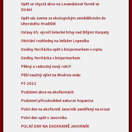
Opět se chystá akce na Levandulové farmě ve
Strání
Opět vás zveme za ekologickým zemědělstvím do
Uherského Hradiště
Oslavy 65. výročí letecké bitvy nad Bílými Karpaty
Otvírání rozhledny na Velkém Lopeníku
Ozvěny Horňácka opět s biojarmarkem v srpnu
Ozvěny Horňácka s biojarmarkem
Pěkný a radostný nový rok!!!
Pěší naučný výlet na Modrou vodu
PF 2011
Podzimní akce na ekofarmách
Podzimní přírodovědné exkurze Kopanice
Polní den na ekofarmě Javorník zaměřený na eroze
Polní den opět v Javorníku
POLNÍ DNY NA EKOFARMĚ JAVORNÍK