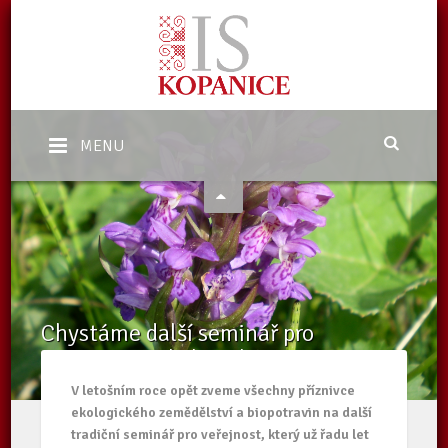
MENU
Chystáme další seminář pro
veřejnost o ekologickém
zemědělství
V letošním roce opět zveme všechny příznivce
ekologického zemědělství a biopotravin na další
Domů
/
Aktuality
/
Chystáme další seminář pro veřejnost o
ekologickém zemědělství
tradiční seminář pro veřejnost, který už řadu let