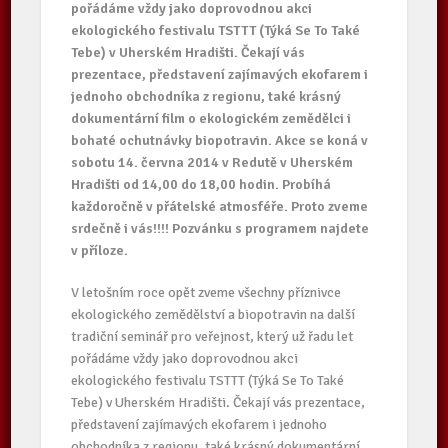
pořádáme vždy jako doprovodnou akci
ekologického festivalu TSTTT (Týká Se To Také
Tebe) v Uherském Hradišti. Čekají vás
prezentace, představení zajímavých ekofarem i
jednoho obchodníka z regionu, také krásný
dokumentární film o ekologickém zemědělci i
bohaté ochutnávky biopotravin. Akce se koná v
sobotu 14. června 2014 v Redutě v Uherském
Hradišti od 14,00 do 18,00 hodin. Probíhá
každoročně v přátelské atmosféře. Proto zveme
srdečně i vás!!!! Pozvánku s programem najdete
v příloze.
V letošním roce opět zveme všechny příznivce
ekologického zemědělství a biopotravin na další
tradiční seminář pro veřejnost, který už řadu let
pořádáme vždy jako doprovodnou akci
ekologického festivalu TSTTT (Týká Se To Také
Tebe) v Uherském Hradišti. Čekají vás prezentace,
představení zajímavých ekofarem i jednoho
obchodníka z regionu, také krásný dokumentární