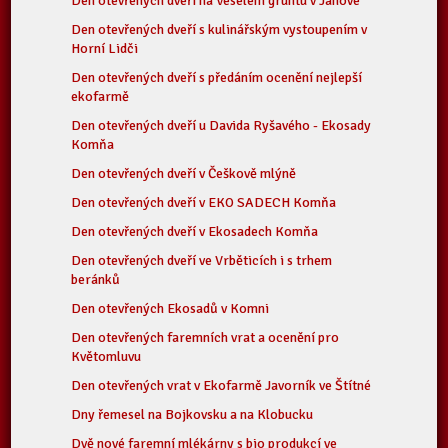
Den otevřených dveří na Veselém gruntu v Janové
Den otevřených dveří s kulinářským vystoupením v
Horní Lidči
Den otevřených dveří s předáním ocenění nejlepší
ekofarmě
Den otevřených dveří u Davida Ryšavého - Ekosady
Komňa
Den otevřených dveří v Češkově mlýně
Den otevřených dveří v EKO SADECH Komňa
Den otevřených dveří v Ekosadech Komňa
Den otevřených dveří ve Vrběticích i s trhem
beránků
Den otevřených Ekosadů v Komni
Den otevřených faremních vrat a ocenění pro
Květomluvu
Den otevřených vrat v Ekofarmě Javorník ve Štítné
Dny řemesel na Bojkovsku a na Klobucku
Dvě nové faremní mlékárny s bio produkcí ve