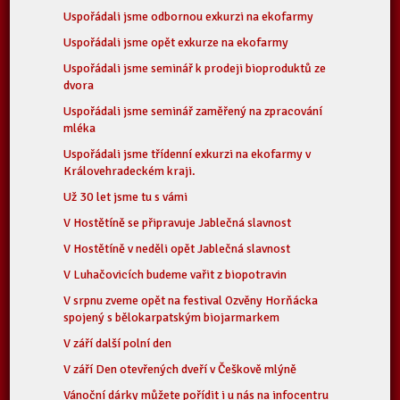
Uspořádali jsme odbornou exkurzi na ekofarmy
Uspořádali jsme opět exkurze na ekofarmy
Uspořádali jsme seminář k prodeji bioproduktů ze
dvora
Uspořádali jsme seminář zaměřený na zpracování
mléka
Uspořádali jsme třídenní exkurzi na ekofarmy v
Královehradeckém kraji.
Už 30 let jsme tu s vámi
V Hostětíně se připravuje Jablečná slavnost
V Hostětíně v neděli opět Jablečná slavnost
V Luhačovicích budeme vařit z biopotravin
V srpnu zveme opět na festival Ozvěny Horňácka
spojený s bělokarpatským biojarmarkem
V září další polní den
V září Den otevřených dveří v Češkově mlýně
Vánoční dárky můžete pořídit i u nás na infocentru