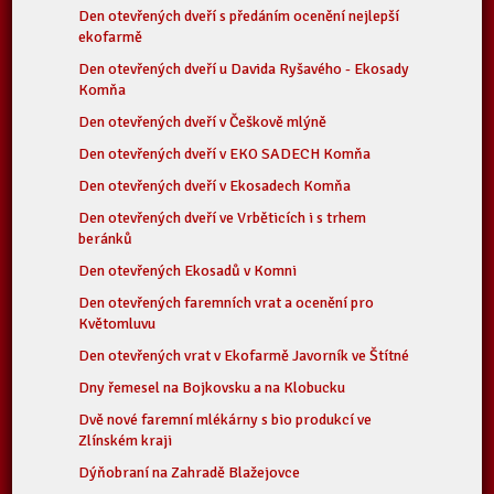
Den otevřených dveří s předáním ocenění nejlepší
ekofarmě
Den otevřených dveří u Davida Ryšavého - Ekosady
Komňa
Den otevřených dveří v Češkově mlýně
Den otevřených dveří v EKO SADECH Komňa
Den otevřených dveří v Ekosadech Komňa
Den otevřených dveří ve Vrběticích i s trhem
beránků
Den otevřených Ekosadů v Komni
Den otevřených faremních vrat a ocenění pro
Květomluvu
Den otevřených vrat v Ekofarmě Javorník ve Štítné
Dny řemesel na Bojkovsku a na Klobucku
Dvě nové faremní mlékárny s bio produkcí ve
Zlínském kraji
Dýňobraní na Zahradě Blažejovce