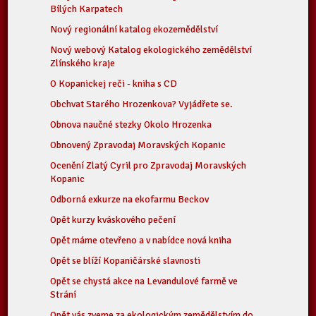
Bílých Karpatech
Nový regionální katalog ekozemědělství
Nový webový Katalog ekologického zemědělství
Zlínského kraje
O Kopanickej reči - kniha s CD
Obchvat Starého Hrozenkova? Vyjádřete se.
Obnova naučné stezky Okolo Hrozenka
Obnovený Zpravodaj Moravských Kopanic
Ocenění Zlatý Cyril pro Zpravodaj Moravských
Kopanic
Odborná exkurze na ekofarmu Beckov
Opět kurzy kváskového pečení
Opět máme otevřeno a v nabídce nová kniha
Opět se blíží Kopaničárské slavnosti
Opět se chystá akce na Levandulové farmě ve
Strání
Opět vás zveme za ekologickým zemědělstvím do