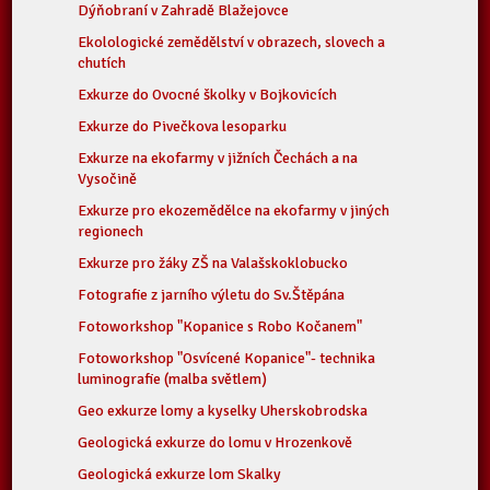
Dýňobraní v Zahradě Blažejovce
Ekolologické zemědělství v obrazech, slovech a
chutích
Exkurze do Ovocné školky v Bojkovicích
Exkurze do Pivečkova lesoparku
Exkurze na ekofarmy v jižních Čechách a na
Vysočině
Exkurze pro ekozemědělce na ekofarmy v jiných
regionech
Exkurze pro žáky ZŠ na Valašskoklobucko
Fotografie z jarního výletu do Sv.Štěpána
Fotoworkshop "Kopanice s Robo Kočanem"
Fotoworkshop "Osvícené Kopanice"- technika
luminografie (malba světlem)
Geo exkurze lomy a kyselky Uherskobrodska
Geologická exkurze do lomu v Hrozenkově
Geologická exkurze lom Skalky