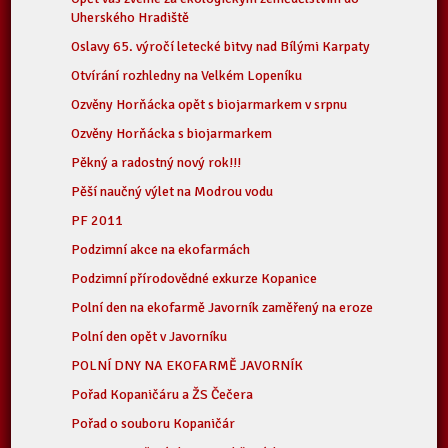
Uherského Hradiště
Oslavy 65. výročí letecké bitvy nad Bílými Karpaty
Otvírání rozhledny na Velkém Lopeníku
Ozvěny Horňácka opět s biojarmarkem v srpnu
Ozvěny Horňácka s biojarmarkem
Pěkný a radostný nový rok!!!
Pěší naučný výlet na Modrou vodu
PF 2011
Podzimní akce na ekofarmách
Podzimní přírodovědné exkurze Kopanice
Polní den na ekofarmě Javorník zaměřený na eroze
Polní den opět v Javorníku
POLNÍ DNY NA EKOFARMĚ JAVORNÍK
Pořad Kopaničáru a ŽS Čečera
Pořad o souboru Kopaničár