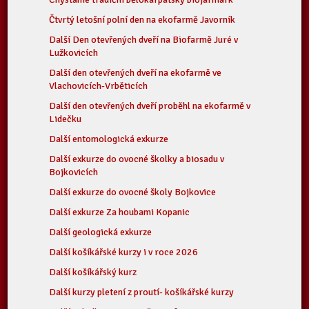
Čtvrtý letošní polní den na ekofarmě Javorník
Další Den otevřených dveří na Biofarmě Juré v
Lužkovicích
Další den otevřených dveří na ekofarmě ve
Vlachovicích-Vrběticích
Další den otevřených dveří proběhl na ekofarmě v
Lidečku
Další entomologická exkurze
Další exkurze do ovocné školky a biosadu v
Bojkovicích
Další exkurze do ovocné školy Bojkovice
Další exkurze Za houbami Kopanic
Další geologická exkurze
Další košíkářské kurzy i v roce 2026
Další košíkářský kurz
Další kurzy pletení z proutí- košíkářské kurzy