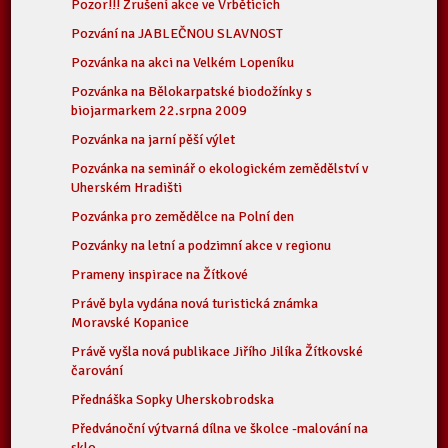
Pozor!!! Zrušení akce ve Vrběticích
Pozvání na JABLEČNOU SLAVNOST
Pozvánka na akci na Velkém Lopeníku
Pozvánka na Bělokarpatské biodožínky s
biojarmarkem 22.srpna 2009
Pozvánka na jarní pěší výlet
Pozvánka na seminář o ekologickém zemědělství v
Uherském Hradišti
Pozvánka pro zemědělce na Polní den
Pozvánky na letní a podzimní akce v regionu
Prameny inspirace na Žítkové
Právě byla vydána nová turistická známka
Moravské Kopanice
Právě vyšla nová publikace Jiřího Jilíka Žítkovské
čarování
Přednáška Sopky Uherskobrodska
Předvánoční výtvarná dílna ve školce -malování na
sklo