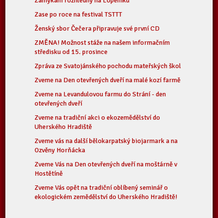
Zamykání rozhledny na Lopeníku
Zase po roce na festival TSTTT
Ženský sbor Čečera připravuje své první CD
ZMĚNA! Možnost stáže na našem informačním
středisku od 15. prosince
Zpráva ze Svatojánského pochodu mateřských škol
Zveme na Den otevřených dveří na malé kozí farmě
Zveme na Levandulovou farmu do Strání - den
otevřených dveří
Zveme na tradiční akci o ekozemědělství do
Uherského Hradiště
Zveme vás na další bělokarpatský biojarmark a na
Ozvěny Horňácka
Zveme Vás na Den otevřených dveří na moštárně v
Hostětíně
Zveme Vás opět na tradiční oblíbený seminář o
ekologickém zemědělství do Uherského Hradiště!