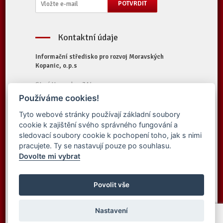
Kontaktní údaje
Informační středisko pro rozvoj Moravských
Kopanic, o.p.s
Starý Hrozenkov 314
687 74 Starý Hrozenkov
Používáme cookies!
Tel.:
+420 572 696 323
Tyto webové stránky používají základní soubory
E-mail:
iskopanice@iskopanice.cz
cookie k zajištění svého správného fungování a
Web:
https://www.iskopanice.cz
sledovací soubory cookie k pochopení toho, jak s nimi
pracujete. Ty se nastavují pouze po souhlasu.
Dovolte mi vybrat
© 2016 Informační středisko pro rozvoj
Vytvořilo studio
Moravských Kopanic, o.p.s. - Všechna práva
Povolit vše
Simpless
vyhrazena
Nastavení