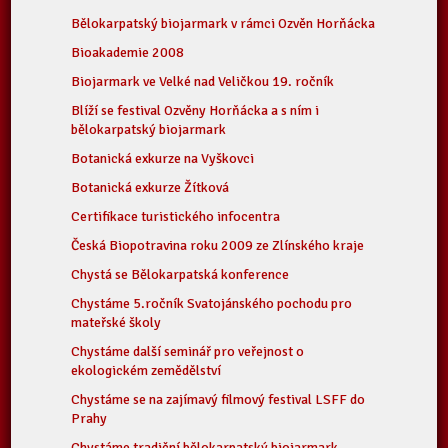
Bělokarpatský biojarmark v rámci Ozvěn Horňácka
Bioakademie 2008
Biojarmark ve Velké nad Veličkou 19. ročník
Blíží se festival Ozvěny Horňácka a s ním i
bělokarpatský biojarmark
Botanická exkurze na Vyškovci
Botanická exkurze Žítková
Certifikace turistického infocentra
Česká Biopotravina roku 2009 ze Zlínského kraje
Chystá se Bělokarpatská konference
Chystáme 5.ročník Svatojánského pochodu pro
mateřské školy
Chystáme další seminář pro veřejnost o
ekologickém zemědělství
Chystáme se na zajímavý filmový festival LSFF do
Prahy
Chystáme tradiční bělokarpatský biojarmark