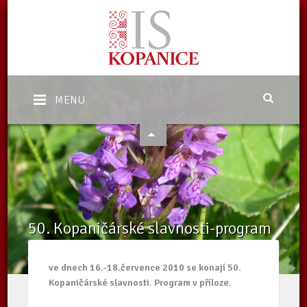
MENU
50. Kopaničárské slavnosti-program
Domů
/
Aktuality
/
50. Kopaničárské slavnosti-program
ve dnech 16.-18.července 2010 se konají 50.
Kopaničárské slavnosti. Program v příloze.