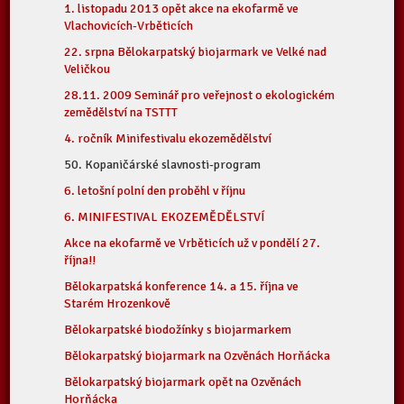
1. listopadu 2013 opět akce na ekofarmě ve
Vlachovicích-Vrběticích
22. srpna Bělokarpatský biojarmark ve Velké nad
Veličkou
28.11. 2009 Seminář pro veřejnost o ekologickém
zemědělství na TSTTT
4. ročník Minifestivalu ekozemědělství
50. Kopaničárské slavnosti-program
6. letošní polní den proběhl v říjnu
6. MINIFESTIVAL EKOZEMĚDĚLSTVÍ
Akce na ekofarmě ve Vrběticích už v pondělí 27.
října!!
Bělokarpatská konference 14. a 15. října ve
Starém Hrozenkově
Bělokarpatské biodožínky s biojarmarkem
Bělokarpatský biojarmark na Ozvěnách Horňácka
Bělokarpatský biojarmark opět na Ozvěnách
Horňácka