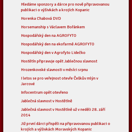
Hledáme sponzory a dárce pro nově připravovanou
publikaci o výšivkách a krojích Kopanic
Horenka Chabová DVD
Horsemanship s Václavem Bořánkem
Hospodářský den na AGROFYTO
Hospodářský den na ekofarmě AGROFYTO
Hospodářský den v Agrofyto Lidečko
Hostětín připravuje opět Jablečnou slavnost
Hrozenkovské slavnosti v měsíci srpnu
I letos se pro veřejnost otevře Češkův mlýn v
Jarcové
Infocentrum opět otevřeno
Jablečná slavnost v Hostětíně
Jablečná slavnost v Hostětíně už v neděli 28. září
2014
Již první dárci přispěli na připravovanou publikaci o
krojích a výšivkách Moravských Kopanic