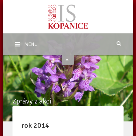
MENU
Zprávy z akcí
Domů
/
Akce a projekty
/
Zprávy z akcí
rok
2014