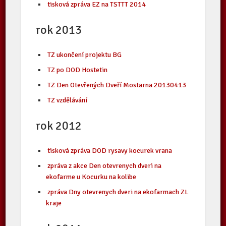
tisková zpráva EZ na TSTTT 2014
rok 2013
TZ ukončení projektu BG
TZ po DOD Hostetin
TZ Den Otevřených Dveří Mostarna 20130413
TZ vzdělávání
rok 2012
tisková zpráva DOD rysavy kocurek vrana
zpráva z akce Den otevrenych dveri na
ekofarme u Kocurku na kolibe
zpráva Dny otevrenych dveri na ekofarmach ZL
kraje