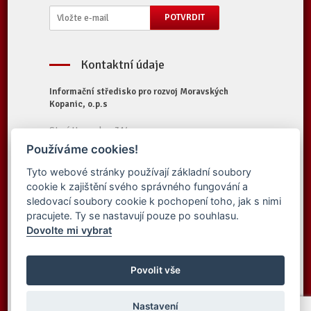
Kontaktní údaje
Informační středisko pro rozvoj Moravských
Kopanic, o.p.s
Starý Hrozenkov 314
687 74 Starý Hrozenkov
Používáme cookies!
Tel.:
+420 572 696 323
Tyto webové stránky používají základní soubory
E-mail:
iskopanice@iskopanice.cz
cookie k zajištění svého správného fungování a
Web:
https://www.iskopanice.cz
sledovací soubory cookie k pochopení toho, jak s nimi
pracujete. Ty se nastavují pouze po souhlasu.
Dovolte mi vybrat
© 2016 Informační středisko pro rozvoj
Vytvořilo studio
Moravských Kopanic, o.p.s. - Všechna práva
Povolit vše
Simpless
vyhrazena
Nastavení